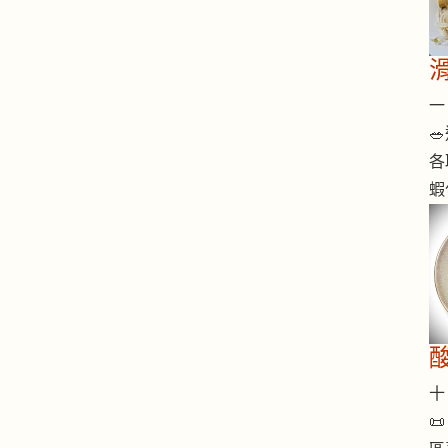
一 

各
蝦
十 
