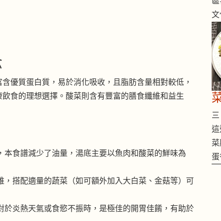
區
文
念
富含優質蛋白質，易於消化吸收，且脂肪含量相對較低，
康飲食的理想選擇。酸菜則含有豐富的膳食纖維和益生
三 
這
菜
，本食譜減少了油量，湯底主要以魚肉和酸菜的鮮味為
蛋
維，搭配適量的蔬菜（如可額外加入大白菜、金菇等）可
對於炎熱天氣或食慾不振時，是極佳的開胃佳餚，有助於