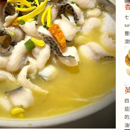
七 

豐
滑
四 
這
的
油