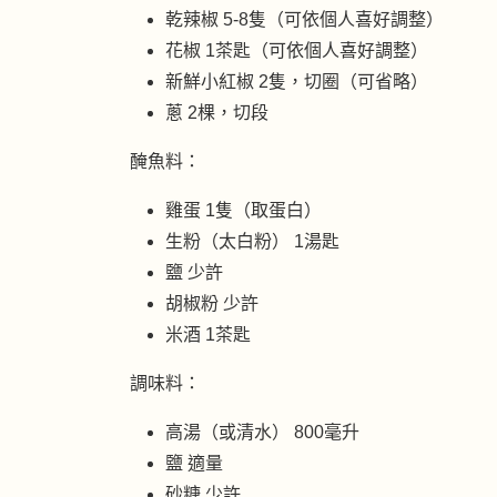
乾辣椒 5-8隻（可依個人喜好調整）
花椒 1茶匙（可依個人喜好調整）
新鮮小紅椒 2隻，切圈（可省略）
蔥 2棵，切段
醃魚料：
雞蛋 1隻（取蛋白）
生粉（太白粉） 1湯匙
鹽 少許
胡椒粉 少許
米酒 1茶匙
調味料：
高湯（或清水） 800毫升
鹽 適量
砂糖 少許