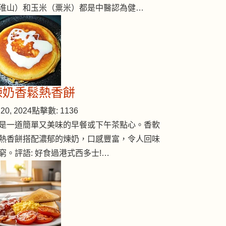
淮山）和玉米（粟米）都是中醫認為健…
煉奶香鬆熱香餅
20, 2024
點擊數: 1136
是一道簡單又美味的早餐或下午茶點心。香軟
熱香餅搭配濃郁的煉奶，口感豐富，令人回味
窮。評語: 好食過港式西多士!…