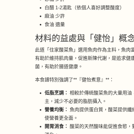
白醋 1-2湯匙（依個人喜好調整酸度）
麻油 少許
食油 適量
材料的益處與「健怡」概
此道「住家酸菜魚」選用魚肉作為主料，魚肉
有助於維持肌肉量，促進新陳代謝，是追求健
菌，有助於腸道健康。
本食譜特別強調了**『健怡煮意』**：
低脂烹調：
相較於傳統酸菜魚的大量用油
主，減少不必要的脂肪攝入。
營養均衡：
魚肉提供蛋白質，酸菜提供纖
使營養更全面。
開胃消食：
酸菜的天然酸味能促進食慾，