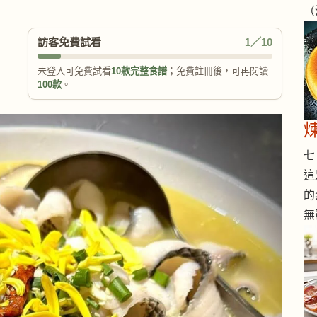
（
訪客免費試看
1／10
未登入可免費試看
10款完整食譜
；免費註冊後，可再閱讀
100款
。
七 
這
的
無