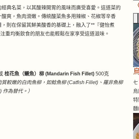
的經典名菜，以其酸辣開胃的風味而廣受喜愛。這道菜的
汁酸爽，魚肉滑嫩。傳統酸菜魚多用辣椒、花椒等辛香
，則在保留其鮮美酸香的基礎上，融入了**『健怡煮
讓注重均衡飲食的朋友也能輕鬆在家享受這道滋味。
或
桂花魚（鳜魚）柳 (Mandarin Fish Fillet)
500克
七 
的白肉魚柳，如鯰魚柳 (Catfish Fillet)、羅非魚柳
烏
illet) 作為替代。）
特
麵