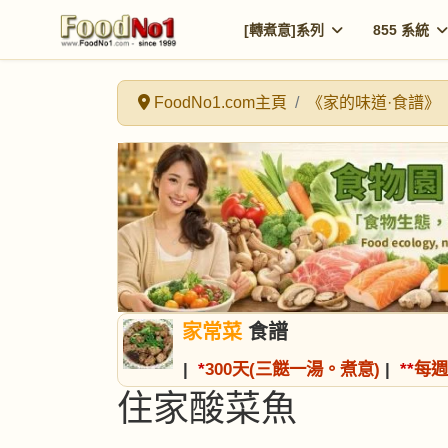
[轉煮意]系列
855 系統
FoodNo1.com主頁
《家的味道·食譜》
家常菜
食譜
|
*
300天(三餸一湯。煮意)
|
*
*
每週
住家酸菜魚