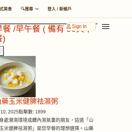
式美食
🔍搜尋
登入 / 新帳戶
Sign In
早餐 /早午餐 ( 備有 90天早
)
山藥玉米健脾祛濕粥
10, 2025
點擊數: 1899
身處潮濕環境或體內濕氣重的朋友，這道「山
玉米健脾祛濕粥」是您早餐的理想選擇。山藥