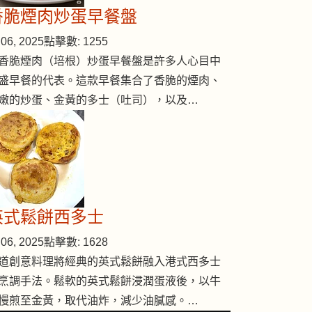
香脆煙肉炒蛋早餐盤
06, 2025
點擊數: 1255
香脆煙肉（培根）炒蛋早餐盤是許多人心目中
盛早餐的代表。這款早餐集合了香脆的煙肉、
嫩的炒蛋、金黃的多士（吐司），以及…
英式鬆餅西多士
06, 2025
點擊數: 1628
道創意料理將經典的英式鬆餅融入港式西多士
烹調手法。鬆軟的英式鬆餅浸潤蛋液後，以牛
慢煎至金黃，取代油炸，減少油膩感。…