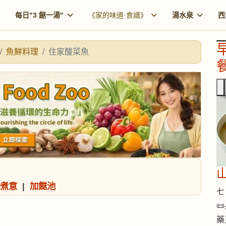
每日"3 餸一湯"
《家的味道·食譜》
湯水泉
西
魚鮮料理
住家酸菜魚
餐
煮意
|
加餸池
七 

藥