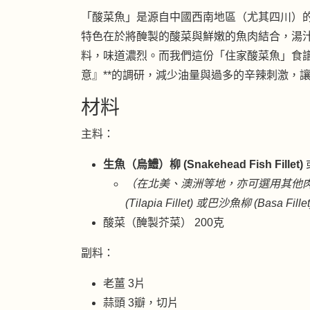
「酸菜魚」是源自中國西南地區（尤其四川）
特色在於將醃製的酸菜與鮮嫩的魚肉結合，湯
料，味道濃烈。而我們這份「住家酸菜魚」食譜
意』**的調研，減少油量與過多的辛辣刺激，
材料
主料：
生魚（烏鱧）柳 (Snakehead Fish Fillet)
（在北美、澳洲等地，亦可選用其他肉質較嫩
(Tilapia Fillet) 或巴沙魚柳 (Basa F
酸菜（醃製芥菜） 200克
副料：
老薑 3片
蒜頭 3瓣，切片