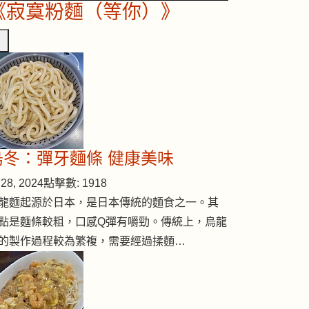
《寂寞粉麵（等你）》
烏冬：彈牙麵條 健康美味
28, 2024
點擊數: 1918
龍麵起源於日本，是日本傳統的麵食之一。其
點是麵條較粗，口感Q彈有嚼勁。傳統上，烏龍
的製作過程較為繁複，需要經過揉麵…