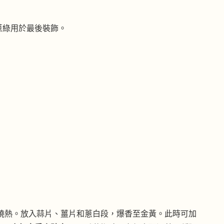
蔥綠用於最後裝飾。
燒熱。放入蒜片、薑片和蔥白段，爆香至金黃。此時可加