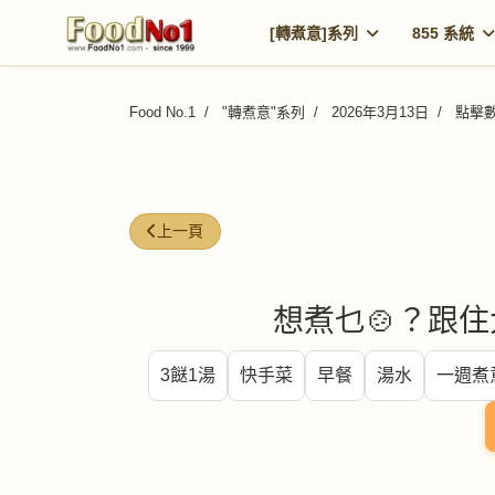
[轉煮意]系列
855 系統
Food No.1
"轉煮意"系列
2026年3月13日
點擊數:
上一篇文章: 轉一轉・吃碗麵
上一頁
想煮乜🍲？跟住
3餸1湯
快手菜
早餐
湯水
一週煮