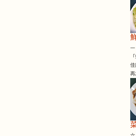
一 
「
佳
再
六 