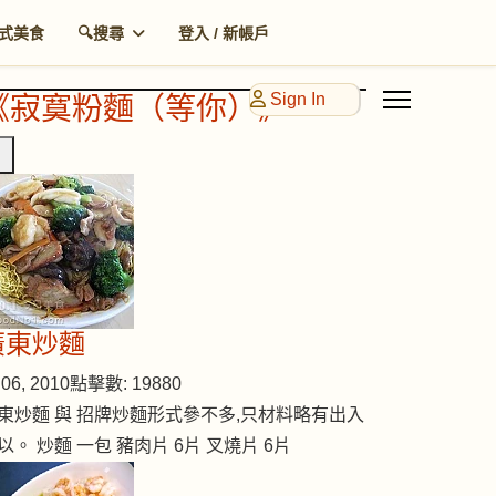
式美食
🔍搜尋
登入 / 新帳戶
Sign In
《寂寞粉麵（等你）》
轉・食餐好
廣東炒麵
06, 2010
點擊數: 19880
東炒麵 與 招牌炒麵形式參不多,只材料略有出入
以。 炒麵 一包 豬肉片 6片 叉燒片 6片