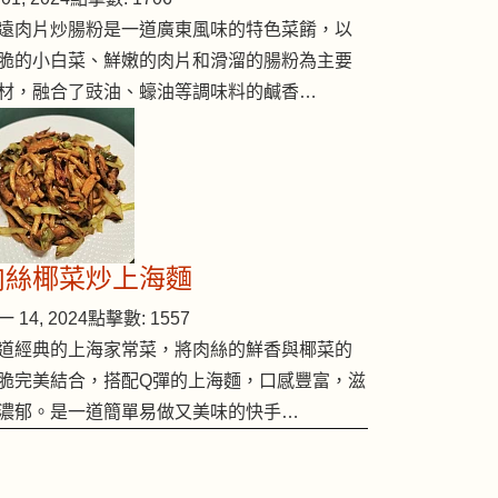
遠肉片炒腸粉是一道廣東風味的特色菜餚，以
脆的小白菜、鮮嫩的肉片和滑溜的腸粉為主要
材，融合了豉油、蠔油等調味料的鹹香…
肉絲椰菜炒上海麵
 14, 2024
點擊數: 1557
道經典的上海家常菜，將肉絲的鮮香與椰菜的
脆完美結合，搭配Q彈的上海麵，口感豐富，滋
濃郁。是一道簡單易做又美味的快手…