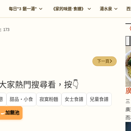
每日"3 餸一湯"
《家的味道·食譜》
湯水泉
西
 173
下一篇文章: 轉一
下一頁
大家熱門搜尋看，按👇
意
甜品・小食
寂寞粉麵
女士食譜
兒童食譜
三 
廣
🍳
加餸池
而