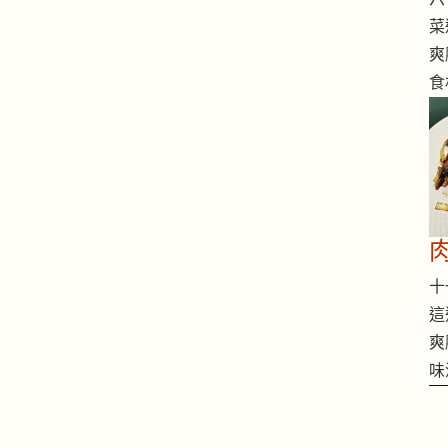
菜
爽
食
十一
這
爽
味