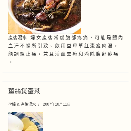
產後湯水 婦 女 產 後 常 感 腹 部 疼 痛 ， 可 能 是 體 內
血 汗 不 暢 所 引 致 。 飲 用 益 母 草 紅 棗 瘦 肉 湯 ，
能 調 經 止 痛 ， 兼 且 活 血 去 瘀 和 消 除 腹 部 疼 痛
。
薑絲煲蛋茶
孕婦 & 產後湯水
2007年10月11日