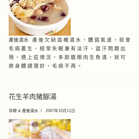
產後湯水 產 後 欠 缺 滋 補 湯 水 ， 體 弱 氣 虛 ， 就 會
毛 病 叢 生 ， 經 常 失 眠 兼 有 淡 汗 、 盜 汗 問 題 出
現 ， 遇 上 這 情 況 ， 多 飲 龍 眼 肉 生 魚 湯 ， 就 可
將 身 體 調 理 好 ， 毛 病 不 再 。
花生羊肉豬腳湯
孕婦 & 產後湯水
2007年10月11日