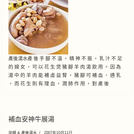
產後湯水產 後 手 腳 不 溫 ， 精 神 不 振 ， 乳 汁 不 足
的 婦 女 ， 可 以 花 生 煲 豬 腳 羊 肉 湯 飲 用 。 因 為
湯 中 的 羊 肉 能 補 虛 益 腎 ， 豬 腳 可 補 血 、 通 乳
， 而 花 生 則 有 理 血 ， 潤 肺 作 用 ， 對 產 後
補血安神牛展湯
孕婦 & 產後湯水
2007年10月11日