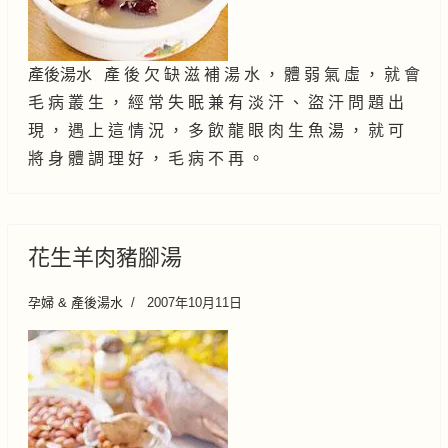
產後湯水 產 後 欠 缺 滋 補 湯 水 ， 體 弱 氣 虛 ， 就 會
毛 病 叢 生 ， 經 常 失 眠 兼 有 淡 汗 、 盜 汗 問 題 出
現 ， 遇 上 這 情 況 ， 多 飲 龍 眼 肉 生 魚 湯 ， 就 可
將 身 體 調 理 好 ， 毛 病 不 再 。
花生羊肉豬腳湯
孕婦 & 產後湯水
2007年10月11日