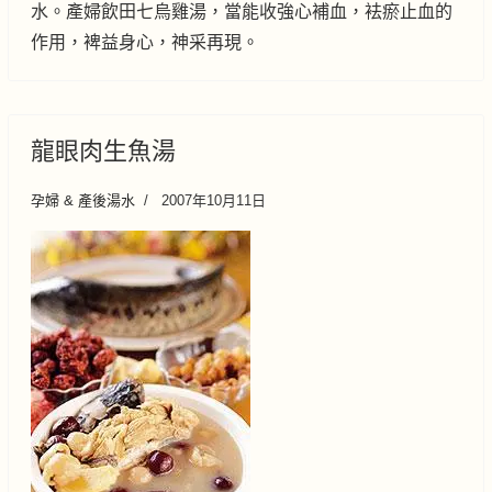
水。產婦飲田七烏雞湯，當能收強心補血，袪瘀止血的
作用，裨益身心，神采再現。
龍眼肉生魚湯
孕婦 & 產後湯水
2007年10月11日