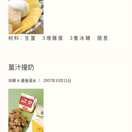
材 料： 生 薑 3 塊 雞 蛋 3 隻 冰 糖 隨 意
薑汁撞奶
孕婦 & 產後湯水
2007年10月11日