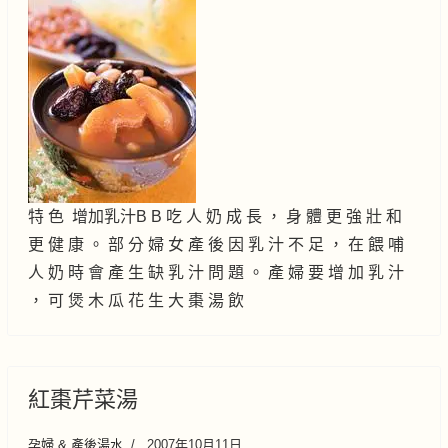
特 色 增加乳汁B B 吃 人 奶 成 長 ， 身 體 更 強 壯 和
更 健 康 。 部 分 婦 女 產 後 因 乳 汁 不 足 ， 在 餵 哺
人 奶 時 會 產 生 缺 乳 汁 問 題 。 產 婦 要 增 加 乳 汁
， 可 煲 木 瓜 花 生 大 棗 湯 飲
紅棗芹菜湯
孕婦 & 產後湯水
2007年10月11日