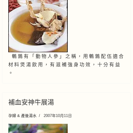
鵪 鶉 有 「 動 物 人 參 」 之 稱 ， 用 鵪 鶉 配 伍 適 合
材 料 煲 湯 飲 用 ， 有 滋 補 強 身 功 效 ， 十 分 有 益
。
補血安神牛展湯
孕婦 & 產後湯水
2007年10月11日