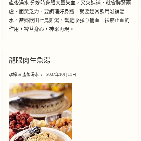
產後湯水 分娩時身體大量失血，又欠進補，就會脾腎兩
虛，面黃乏力，要調理好身體，就要經常飲用滋補湯
水。產婦飲田七烏雞湯，當能收強心補血，袪瘀止血的
作用，裨益身心，神采再現。
龍眼肉生魚湯
孕婦 & 產後湯水
2007年10月11日