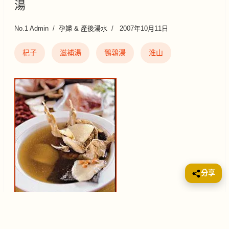
湯
No.1 Admin
孕婦 & 產後湯水
2007年10月11日
杞子
滋補湯
鵪鶉湯
淮山
分享
💡