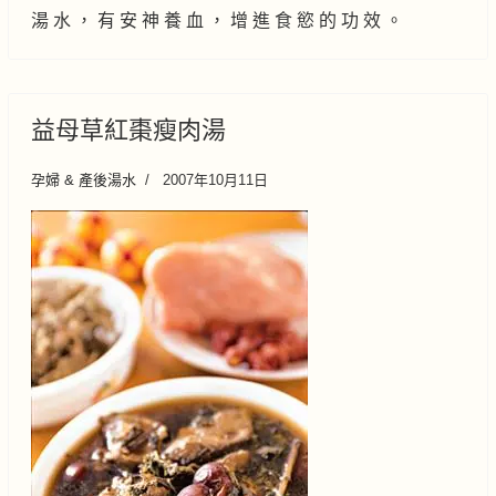
湯 水 ， 有 安 神 養 血 ， 增 進 食 慾 的 功 效 。
益母草紅棗瘦肉湯
孕婦 & 產後湯水
2007年10月11日