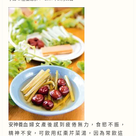
安神養血 婦 女 產 後 感 到 疲 倦 無 力 ， 食 慾 不 振 ，
精 神 不 安 ， 可 飲 用 紅 棗 芹 菜 湯 ， 因 為 常 飲 這