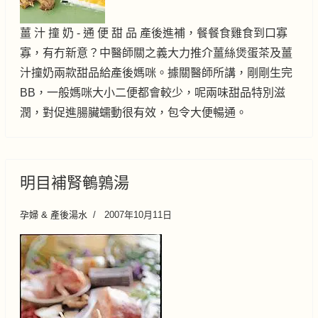
薑 汁 撞 奶 - 通 便 甜 品 產後進補，餐餐食雞食到口寡
寡，有冇新意？中醫師關之義大力推介薑絲煲蛋茶及薑
汁撞奶兩款甜品給產後媽咪。據關醫師所講，剛剛生完
BB，一般媽咪大小二便都會較少，呢兩味甜品特別滋
潤，對促進腸臟蠕動很有效，包令大便暢通。
明目補腎鵪鶉湯
孕婦 & 產後湯水
2007年10月11日