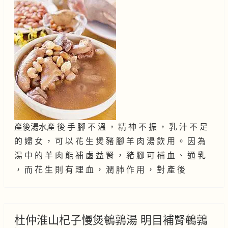
產後湯水產 後 手 腳 不 溫 ， 精 神 不 振 ， 乳 汁 不 足
的 婦 女 ， 可 以 花 生 煲 豬 腳 羊 肉 湯 飲 用 。 因 為
湯 中 的 羊 肉 能 補 虛 益 腎 ， 豬 腳 可 補 血 、 通 乳
， 而 花 生 則 有 理 血 ， 潤 肺 作 用 ， 對 產 後
杜仲淮山杞子慢煲鵪鶉湯 明目補腎鵪鶉