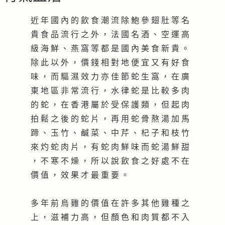
近 年 國 內 的 飲 食 潮 流 除 鮑 參 翅 肚 等 名
貴 食 品 流 行 之 外 ， 法 國 名 酒 、 空 運 高
級 海 鮮 、 燕 窩 等 都 是 國 內 美 食 新 貴 。
除 此 以 外 ， 價 錢 相 對 地 便 宜 又 有 好 食
味 ， 而 驅 濕 效 力 亦 佳 節 蛇 生 窩 ， 在 廣
東 地 區 非 常 流 行 ， 水 律 蛇 是 比 較 多 肉
的 蛇 ， 在 香 港 屬 於 受 保 護 類 ， 但 起 肉
拍 鬆 之 後 的 蛇 片 ， 再 用 蛇 骨 熬 湯 加 馬
蹄 、 玉 竹 、 鹹 菜 、 中 芹 、 杞 子 和 枝 竹
來 灼 蛇 肉 片 ， 有 蛇 肉 鮮 味 而 蛇 湯 鮮 甜
， 不 寒 不 燥 ， 所 以 說 飲 食 之 好 處 不 在
價 值 ， 效 果 才 最 重 要 。
多 年 前 烏 雞 的 價 值 在 許 多 其 他 雞 種 之
上 ， 滋 補 力 高 ， 但 顏 色 和 肉 質 都 不 入