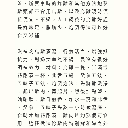
流 ， 辦 喜 事 時 的 炸 雞 和 其 他 方 法 炮 製
雞 類 都 不 會 用 烏 雞 ， 以 致 烏 雞 現 時 價
值 便 宜 。 不 過 ， 人 工 飼 養 的 烏 雞 好 處
是 鮮 味 足 、 脂 肪 少 ， 炮 製 得 法 可 以 好
食 又 滋 補 。
滋 補 灼 烏 雞 酒 湯 ， 行 氣 活 血 、 增 強 抵
抗 力 ， 對 婦 女 血 氣 不 調 、 畏 冷 有 很 好
調 補 效 力 。 材 料 ： 烏 雞 一 隻 、 米 酒 或
花 彫 酒 一 杯 、 北 耆 五 錢 、 黨 參 五 錢 、
五 味 子 五 錢 。 炮 製 方 法 ： 先 將 雞 洗 淨
， 起 出 雞 肉 ， 再 起 片 ， 然 後 加 點 鹽 、
油 略 醃 ， 雞 骨 煎 香 ， 加 水 一 窩 和 北 耆
、 黨 參 、 五 味 子 先 熬 一 小 時 做 湯 底 ，
食 時 才 加 花 彫 酒 ， 雞 肉 片 灼 熟 便 可 食
用 。 這 種 做 法 除 雞 肉 特 別 鮮 和 嫩 之 外