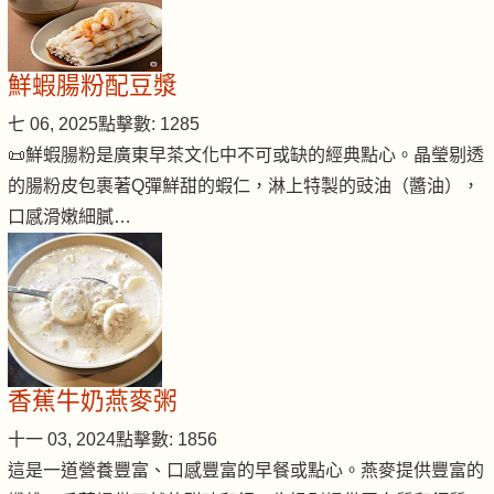
鮮蝦腸粉配豆漿
七 06, 2025
點擊數: 1285
📜鮮蝦腸粉是廣東早茶文化中不可或缺的經典點心。晶瑩剔透
的腸粉皮包裹著Q彈鮮甜的蝦仁，淋上特製的豉油（醬油），
口感滑嫩細膩…
香蕉牛奶燕麥粥
十一 03, 2024
點擊數: 1856
這是一道營養豐富、口感豐富的早餐或點心。燕麥提供豐富的