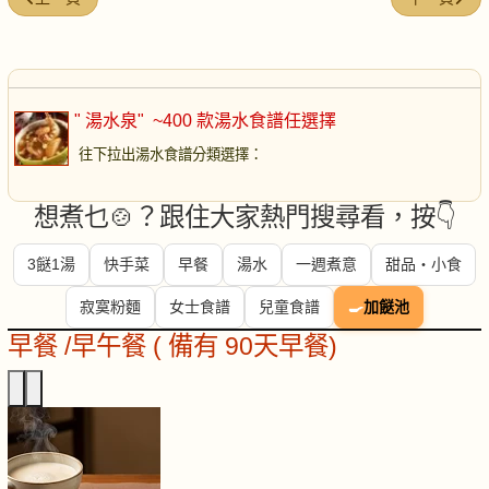
" 湯水泉"
~400 款湯水食譜任選擇
往下拉出湯水食譜分類選擇
：
想煮乜🍲？跟住大家熱門搜尋看，按👇
3餸1湯
快手菜
早餐
湯水
一週煮意
甜品・小食
寂寞粉麵
女士食譜
兒童食譜
🍳
加餸池
早餐 /早午餐 ( 備有 90天早餐)