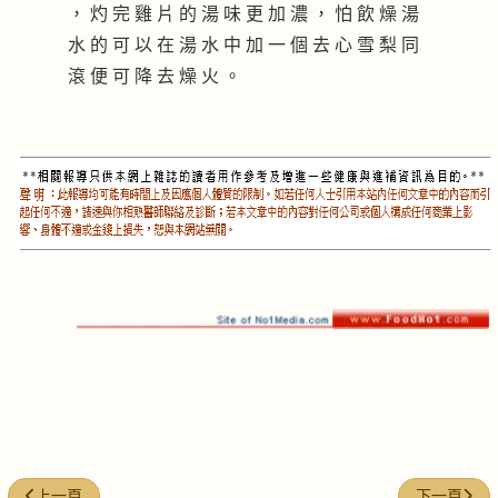
， 灼 完 雞 片 的 湯 味 更 加 濃 ， 怕 飲 燥 湯
水 的 可 以 在 湯 水 中 加 一 個 去 心 雪 梨 同
滾 便 可 降 去 燥 火 。
上一篇文章: 楊桃南北杏燉鷓鴣湯
下一篇文章:
上一頁
下一頁