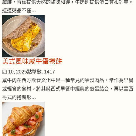
纖維，香蕉提供天然的甜味和鉀，牛奶則提供蛋白質和鈣質。
這道粥品不僅…
美式風味咸牛蛋捲餅
四 10, 2025
點擊數: 1417
咸牛肉在西方飲食文化中是一種常見的醃製肉品，常作為早餐
或輕食的食材。將其與西式早餐中經典的煎蛋結合，再以墨西
哥式的捲餅形…