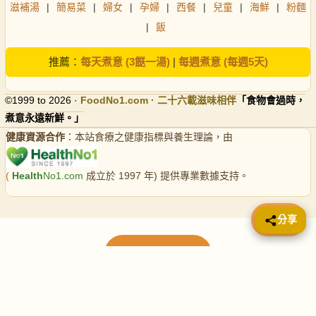
滋補湯
|
簡易菜
|
婦女
|
孕婦
|
西餐
|
兒童
|
海鮮
|
粉麵
|
飯
推薦：
每天煮意 (3餸一湯)
|
每週煮意 (每週5天)
©1999 to 2026 ·
FoodNo1
.com · 二十六載滋味相伴
「食物會過時，
煮意永遠新鮮。」
健康資源合作
：本站食療之健康指標與養生理論，由
(
Health
No1.com
成立於 1997 年) 提供專業數據支持。
📤 分享
分享
載入更多食譜
請使用下方頁數繼續瀏覽更多食譜