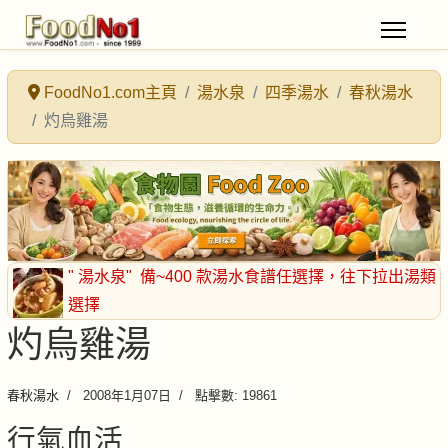
FoodNo1.com主頁
湯水泉
四季湯水
春秋湯水
灼烏雞湯
" 湯水泉"
備~400 款湯水食譜任選擇
，往下拉出湯類
選擇
灼烏雞湯
春秋湯水
2008年1月07日
點擊數: 19861
行氣血活