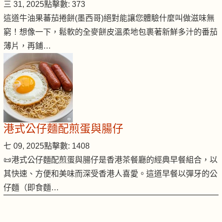
三 31, 2025
點擊數: 373
這道牛油果蕃茄捲餅(墨西哥)絕對能讓您體驗什麼叫做滋味無
窮！想像一下，鬆軟的全麥餅皮溫柔地包裹著新鮮多汁的番茄
薄片，再鋪…
港式公仔麵配煎蛋與腸仔
七 09, 2025
點擊數: 1408
📜港式公仔麵配煎蛋與腸仔是香港茶餐廳的經典早餐組合，以
其快速、方便和美味而深受香港人喜愛。這道早餐以彈牙的公
仔麵（即食麵…