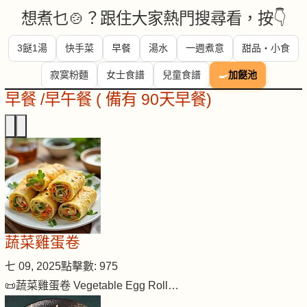
想煮乜🍲？跟住大家熱門搜尋看，按👇
3餸1湯
快手菜
早餐
湯水
一週煮意
甜品・小食
寂寞粉麵
女士食譜
兒童食譜
🍳
加餸池
早餐 /早午餐 ( 備有 90天早餐)
蔬菜雞蛋卷
七 09, 2025
點擊數: 975
📜蔬菜雞蛋卷 Vegetable Egg Roll…