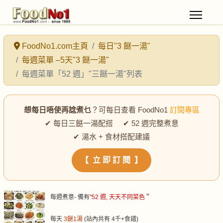
FoodNo1.com主頁
每日"3 餸一湯"
每週菜單 –5天"3 餸一湯"
每週菜單「52 週」"三餸一湯"列表
想每日唔使再諗煮乜
？可每日查看 FoodNo1
訂閱專區
✔ 每日三餸一湯配搭 ✔ 52 週完整煮意
✔ 湯水 + 食材搭配建議
【 立 即 訂 閱 】
每週煮意- 備有
"52 週
,
天天不同菜色＂
每天
3餸1湯
(站內共有 4千+食譜)