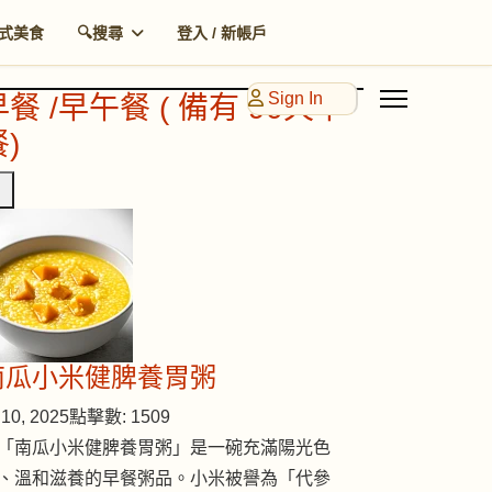
式美食
🔍搜尋
登入 / 新帳戶
Sign In
早餐 /早午餐 ( 備有 90天早
)
南瓜小米健脾養胃粥
10, 2025
點擊數: 1509
「南瓜小米健脾養胃粥」是一碗充滿陽光色
、溫和滋養的早餐粥品。小米被譽為「代參