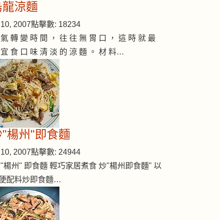
烏龍涼麵
10, 2007
點擊數: 18234
 氣 轉 變 時 間 ， 往 往 無 胃 口 ， 這 時 就 最
 宜 食 口 味 清 淡 的 涼 麵 。 材 料…
炒"楊州"即食麵
10, 2007
點擊數: 24944
 "楊州" 即食麵 輕巧家居煮食 炒"楊州即食麵" 以
便配料炒即食麵…