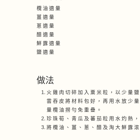
欖 油 適 量
薑 適 量
蔥 適 量
醋 適 量
鮮 露 適 量
鹽 適 量
做法
火 雞 肉 切 碎 加 入 粟 米 粒 ， 以 少 量 鹽
雲 吞 皮 將 材 料 包 好 ， 再 用 水 放 少 量
量 欖 油 撈 勻 免 重 疊 。
珍 珠 筍 、 青 瓜 及 蕃 茄 粒 用 水 灼 熱 ，
將 欖 油 、 薑 、 蔥 、 醋 及 淘 大 鮮 露 滾