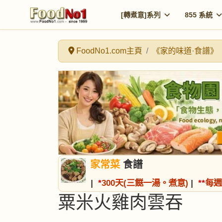
[轉煮意]系列
855 系統
FoodNo1.com主頁
《家的味道·食譜》
家常菜
食譜
|
*
300天(三餸一湯。煮意)
|
*
*
每週
粟米火雞肉雲吞