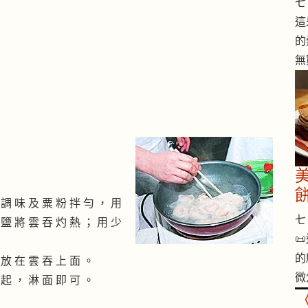
七 
這
的
無
 調 味 及 粟 粉 拌 勻 ， 用
七 
 鹽 將 雲 吞 灼 熱 ； 用 少

的
 放 在 雲 吞 上 面 。
微
 起 ， 淋 面 即 可 。