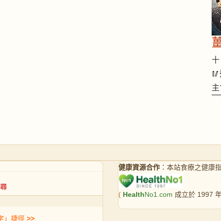
十 

主
健康資源合作
：本站食療之健康
(
Health
No1.com
成立於 1997
字」捷徑
>>