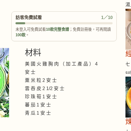
湯
訪客免費試看
1／10
未登入可免費試看
10款完整食譜
；免費註冊後，可再閱讀
100款
。
材料
美 國 火 雞 胸 肉 （ 加 工 產 品 ） 4
七 
安 士
📜
粟 米 粒 2 安 士
雲 吞 皮 2 1/2 安 士
珍 珠 筍 1 安 士
蕃 茄 1 安 士
青 瓜 1 安 士