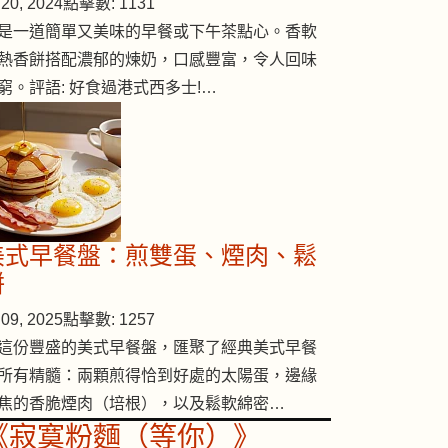
20, 2024
點擊數: 1131
是一道簡單又美味的早餐或下午茶點心。香軟
熱香餅搭配濃郁的煉奶，口感豐富，令人回味
窮。評語: 好食過港式西多士!…
美式早餐盤：煎雙蛋、煙肉、鬆
餅
09, 2025
點擊數: 1257
這份豐盛的美式早餐盤，匯聚了經典美式早餐
所有精髓：兩顆煎得恰到好處的太陽蛋，邊緣
焦的香脆煙肉（培根），以及鬆軟綿密…
《寂寞粉麵（等你）》