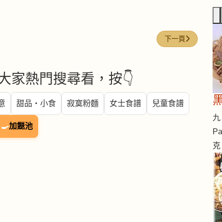
下一篇文章: 提子
下一頁
大家熱門搜尋看，按👇
意
甜品・小食
寂寞粉麵
女士食譜
兒童食譜
九 
🍳
加餸池
Pa
克