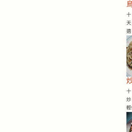
十 
天
適
十 
炒
輕