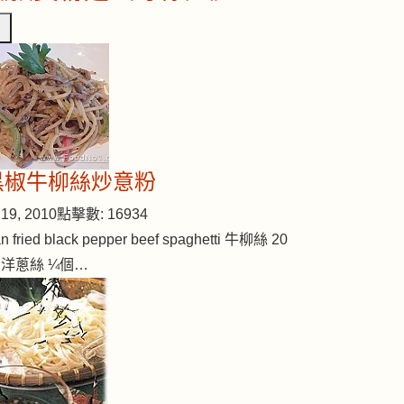
乾燴燒鴨腿
黑椒牛柳絲炒意粉
19, 2010
點擊數: 16934
n fried black pepper beef spaghetti 牛柳絲 20
 洋蔥絲 ¼個…