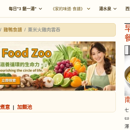
每日"3 餸一湯"
《家的味道·食譜》
湯水泉
西
雞鴨食譜
粟米火雞肉雲吞
餐
煮意
|
加餸池
七 

澤