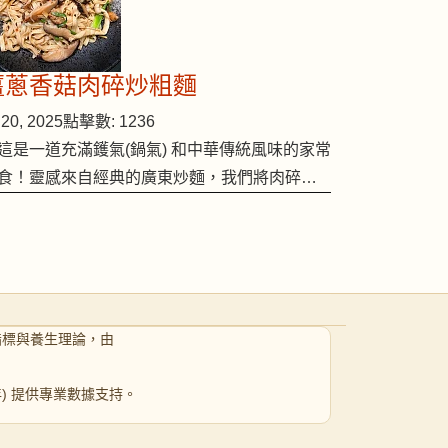
薑蔥香菇肉碎炒粗麵
20, 2025
點擊數: 1236
這是一道充滿鑊氣(鍋氣) 和中華傳統風味的家常
食！靈感來自經典的廣東炒麵，我們將肉碎…
指標與養生理論，由
 年) 提供專業數據支持。