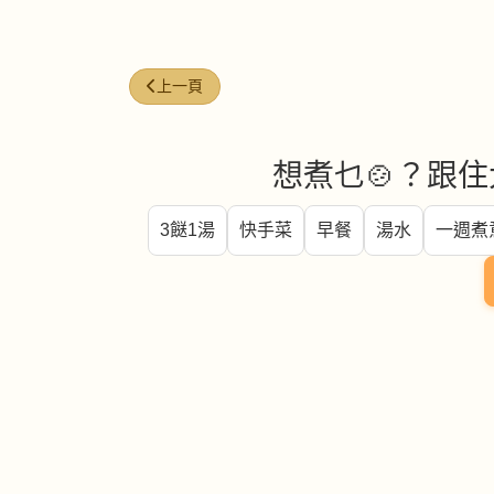
上一篇文章: 杏香露筍雞柳
上一頁
想煮乜🍲？跟住
3餸1湯
快手菜
早餐
湯水
一週煮