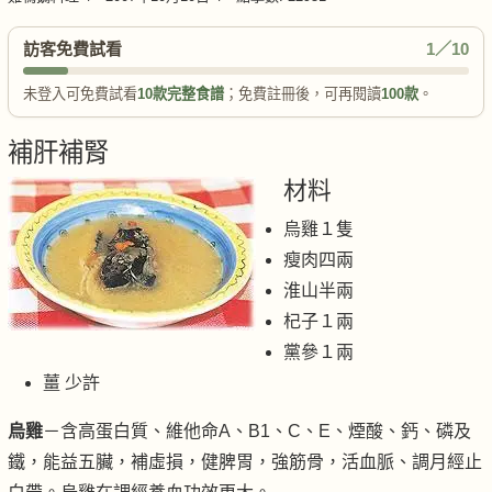
訪客免費試看
1／10
未登入可免費試看
10款完整食譜
；免費註冊後，可再閱讀
100款
。
補肝補腎
材料
烏雞１隻
瘦肉四兩
淮山半兩
杞子１兩
黨參１兩
薑 少許
烏雞
－含高蛋白質、維他命A、B1、C、E、煙酸、鈣、磷及
鐵，能益五臟，補虛損，健脾胃，強筋骨，活血脈、調月經止