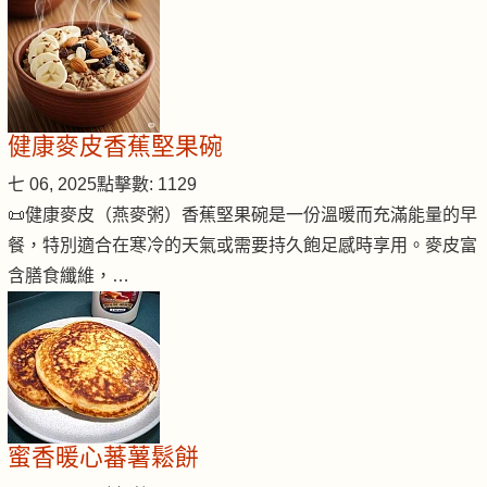
健康麥皮香蕉堅果碗
七 06, 2025
點擊數: 1129
📜健康麥皮（燕麥粥）香蕉堅果碗是一份溫暖而充滿能量的早
餐，特別適合在寒冷的天氣或需要持久飽足感時享用。麥皮富
含膳食纖維，…
蜜香暖心蕃薯鬆餅