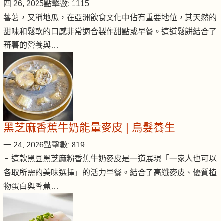
四 26, 2025
點擊數: 1115
蕃薯，又稱地瓜，在亞洲飲食文化中佔有重要地位，其天然的
甜味和鬆軟的口感非常適合製作甜點或早餐。這道鬆餅結合了
蕃薯的營養與…
黑芝麻香蕉牛奶能量麥皮 | 烏髮養生
一 24, 2026
點擊數: 819
🥗這款黑豆黑芝麻粉香蕉牛奶麥皮是一道展現「一家人也可以
各取所需的美味選擇」的活力早餐。結合了高纖麥皮、優質植
物蛋白與香蕉…