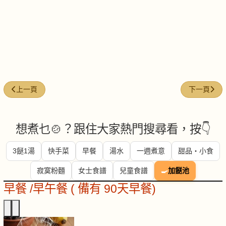
上一篇文章: 金針雲耳蒸雞
下一篇文章
上一頁
下一頁
想煮乜🍲？跟住大家熱門搜尋看，按👇
3餸1湯
快手菜
早餐
湯水
一週煮意
甜品・小食
寂寞粉麵
女士食譜
兒童食譜
🍳
加餸池
早餐 /早午餐 ( 備有 90天早餐)