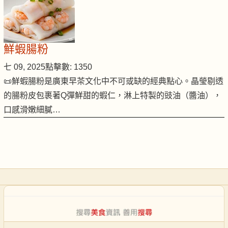
鮮蝦腸粉
七 09, 2025
點擊數: 1350
📜鮮蝦腸粉是廣東早茶文化中不可或缺的經典點心。晶瑩剔透
的腸粉皮包裹著Q彈鮮甜的蝦仁，淋上特製的豉油（醬油），
口感滑嫩細膩…