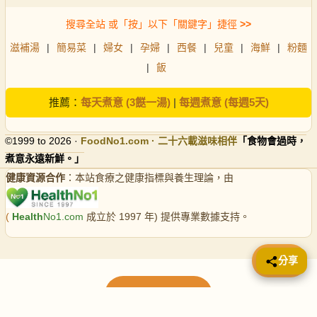
搜尋全站 或「按」以下「關鍵字」捷徑
>>
滋補湯
|
簡易菜
|
婦女
|
孕婦
|
西餐
|
兒童
|
海鮮
|
粉麵
|
飯
推薦：
每天煮意 (3餸一湯)
|
每週煮意 (每週5天)
©1999 to 2026 ·
FoodNo1
.com · 二十六載滋味相伴
「食物會過時，
煮意永遠新鮮。」
健康資源合作
：本站食療之健康指標與養生理論，由
(
Health
No1.com
成立於 1997 年) 提供專業數據支持。
📤 分享
分享
載入更多食譜