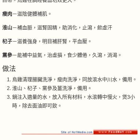
白帶。烏雞在調經養血功效更大。
瘦肉
－滋陰健體補肌。
淮山
－補血脈，滋腎固精，助消化，止瀉，歛虛汗
杞子
－滋養強身，明目補肝腎，平血壓。
黨參
－能補中益氣，治虛損，食少體倦，久瀉，消渴。
做法
烏雞清理腸臟洗淨，瘦肉洗淨，同放滾水中川水，備用。
淮山、杞子、黨參及薑洗淨，備用。
鍋注入適量的水，放入所有材料，水滾轉中慢火，煲3小
時，除去面油即可飲。