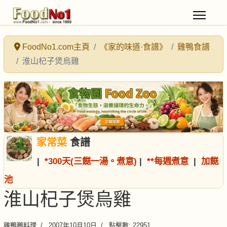
FoodNo1.com主頁
《家的味道·食譜》
雞鴨食譜
淮山杞子煲烏雞
家常菜
食譜
|
*
300天(三餸一湯。煮意)
|
*
*
每週煮意
|
加餸
池
淮山杞子煲烏雞
雞鴨鵝料理
2007年10月10日
點擊數: 22951