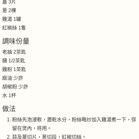
薑 3片
蔥 2棵
雞湯 1罐
紅椒絲 1隻
調味份量
老抽 2茶匙
糖 1/2茶匙
雞粉 1茶匙
麻油 少許
胡椒粉 少許
水 1杯
做法
粉絲先泡浸軟，瀝乾水分，粉絲略炒加入雞湯煮一下，保
留在煲內，待用。
蒜及薑切片，蔥切段，紅椒切絲。