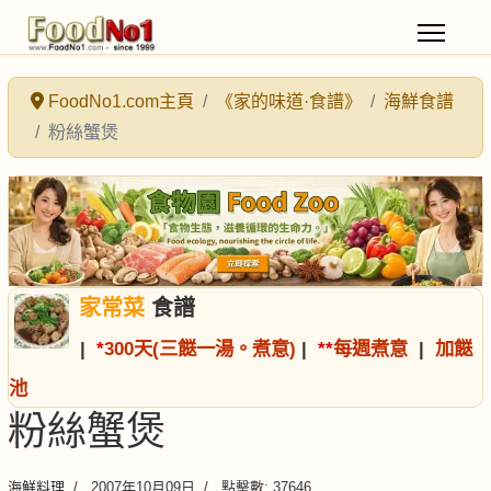
FoodNo1.com主頁
《家的味道·食譜》
海鮮食譜
粉絲蟹煲
家常菜
食譜
|
*
300天(三餸一湯。煮意)
|
*
*
每週煮意
|
加餸
池
粉絲蟹煲
海鮮料理
2007年10月09日
點擊數: 37646