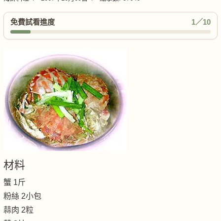
免費試看進度
1／10
材料
蟹 1斤
粉絲 2小包
蒜肉 2粒