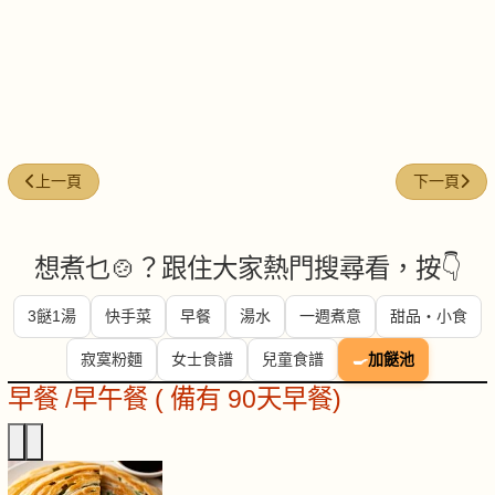
上一篇文章: 富貴花開
下一篇文章
上一頁
下一頁
想煮乜🍲？跟住大家熱門搜尋看，按👇
3餸1湯
快手菜
早餐
湯水
一週煮意
甜品・小食
寂寞粉麵
女士食譜
兒童食譜
🍳
加餸池
早餐 /早午餐 ( 備有 90天早餐)