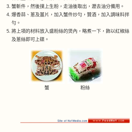
蟹斬件，然後撲上生粉，走油後取出，瀝去油分備用。
爆香蒜、蔥及薑片，加入蟹件炒勻，贊酒，加入調味料拌
勻。
將上項的材料放入盛粉絲的煲內，略煮一下，飾以紅椒絲
及蔥絲即可上碟。
蟹
粉絲