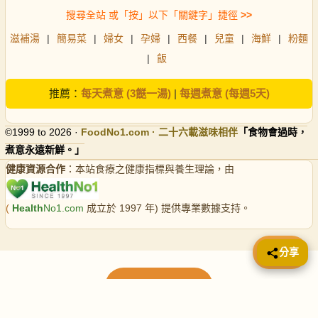
搜尋全站 或「按」以下「關鍵字」捷徑
>>
滋補湯
|
簡易菜
|
婦女
|
孕婦
|
西餐
|
兒童
|
海鮮
|
粉麵
|
飯
推薦：
每天煮意 (3餸一湯)
|
每週煮意 (每週5天)
©1999 to 2026 ·
FoodNo1
.com · 二十六載滋味相伴
「食物會過時，
煮意永遠新鮮。」
健康資源合作
：本站食療之健康指標與養生理論，由
(
Health
No1.com
成立於 1997 年) 提供專業數據支持。
📤 分享
分享
載入更多食譜