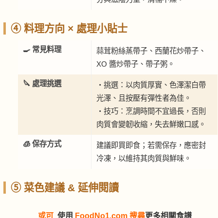
④ 料理方向 × 處理小貼士
🍳 常見料理
蒜茸粉絲蒸帶子、西蘭花炒帶子、
XO 醬炒帶子、帶子粥。
🔪 處理挑選
・挑選：以肉質厚實、色澤潔白帶
光澤、且按壓有彈性者為佳。
・技巧：烹調時間不宜過長，否則
肉質會變韌收縮，失去鮮嫩口感。
🧊 保存方式
建議即買即食；若需保存，應密封
冷凍，以維持其肉質與鮮味。
⑤ 菜色建議 & 延伸閱讀
或可
使用
FoodNo1.com 搜尋
更多相關食譜