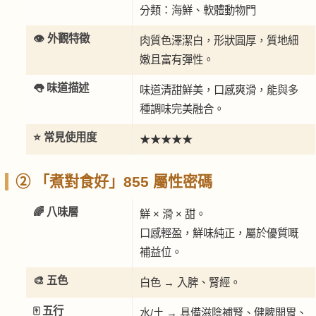
分類：海鮮、軟體動物門
👁️ 外觀特徵
肉質色澤潔白，形狀圓厚，質地細
嫩且富有彈性。
👅 味道描述
味道清甜鮮美，口感爽滑，能與多
種調味完美融合。
⭐ 常見使用度
★★★★★
② 「煮對食好」855 屬性密碼
🌈 八味層
鮮 × 滑 × 甜。
口感輕盈，鮮味純正，屬於優質嘅
補益位。
🎨 五色
白色 → 入脾、腎經。
🀄 五行
水/土 → 具備滋陰補腎、健脾開胃、