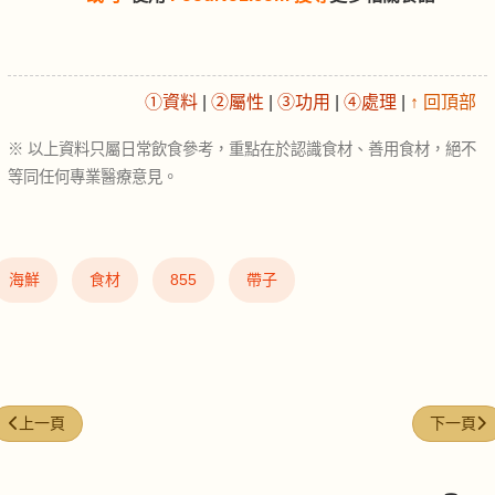
①資料
|
②屬性
|
③功用
|
④處理
|
↑ 回頂部
※ 以上資料只屬日常飲食參考，重點在於認識食材、善用食材，絕不
等同任何專業醫療意見。
海鮮
食材
855
帶子
上一篇文章: 八角 (Star Anise)
下一篇文章:
上一頁
下一頁