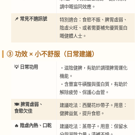
調中嘅協同效應。
📌 常見不適訊號
特別適合：食慾不振、脾胃虛弱、
陰虛火旺、或者需要補充優質蛋白
嘅健體人士。
③ 功效 × 小不舒服（日常建議）
💡 日常功用
・滋陰健脾，有助於調理脾胃運化
機能。
・含豐富牛磺酸與蛋白質，有助於
解除疲勞、保護心血管。
🍽️ 脾胃虛弱、
建議吃法：西蘭花炒帶子。用意：
食慾欠佳
健脾益氣，提升食慾。
🔥 陰虛內熱、口乾
建議吃法：蒸帶子。用意：保留水
分與滋陰力量，清補不燥。