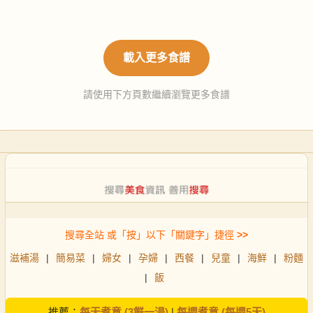
載入更多食譜
請使用下方頁數繼續瀏覽更多食譜
搜尋全站 或「按」以下「關鍵字」捷徑
>>
滋補湯
|
簡易菜
|
婦女
|
孕婦
|
西餐
|
兒童
|
海鮮
|
粉麵
|
飯
推薦：
每天煮意 (3餸一湯)
|
每週煮意 (每週5天)