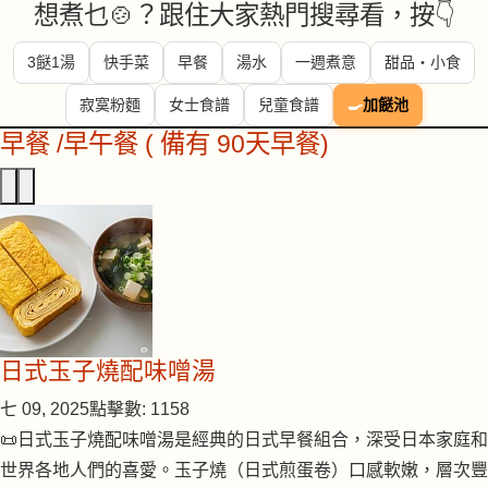
想煮乜🍲？跟住大家熱門搜尋看，按👇
3餸1湯
快手菜
早餐
湯水
一週煮意
甜品・小食
寂寞粉麵
女士食譜
兒童食譜
🍳
加餸池
早餐 /早午餐 ( 備有 90天早餐)
日式玉子燒配味噌湯
七 09, 2025
點擊數: 1158
📜日式玉子燒配味噌湯是經典的日式早餐組合，深受日本家庭和
世界各地人們的喜愛。玉子燒（日式煎蛋卷）口感軟嫩，層次豐