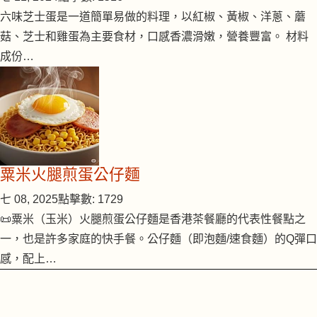
六味芝士蛋是一道簡單易做的料理，以紅椒、黃椒、洋蔥、蘑
菇、芝士和雞蛋為主要食材，口感香濃滑嫩，營養豐富。 材料
成份…
粟米火腿煎蛋公仔麵
七 08, 2025
點擊數: 1729
📜粟米（玉米）火腿煎蛋公仔麵是香港茶餐廳的代表性餐點之
一，也是許多家庭的快手餐。公仔麵（即泡麵/速食麵）的Q彈口
感，配上…