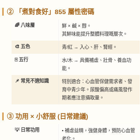
② 「煮對食好」855 屬性密碼
🌈 八味層
鮮 × 鹹 × 醇。
其鮮味能提升整體料理嘅層次。
🎨 五色
青/紅 → 入心、肝、腎經。
🀄 五行
水/木 → 具備補虛、壯骨、養血功
能。
📌 常見不適知識
特別適合：心血管保健需求者、發
育中青少年。尿酸偏高或痛風發作
期者應注意攝取量。
③ 功用 × 小舒服 (日常建議)
💡 日常功用
• 補虛益精，強健身體，預防心血管
老化。