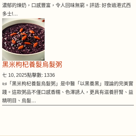
濃郁的煉奶，口感豐富，令人回味無窮。評語: 好食過港式西
多士!…
黑米枸杞養髮烏髮粥
七 10, 2025
點擊數: 1336
📜「黑米枸杞養髮烏髮粥」是中醫「以黑養黑」理論的完美實
踐。這款粥品不僅口感香糯、色澤誘人，更具有滋養肝腎、益
精明目、烏髮…