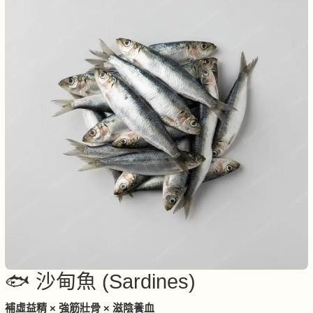
🐟 沙甸魚 (Sardines)
補虛益精 × 強筋壯骨 × 滋陰養血