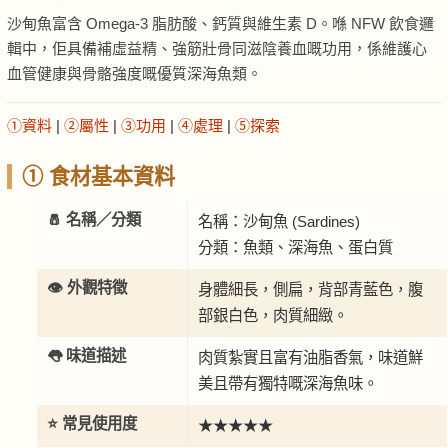
沙甸魚富含 Omega-3 脂肪酸、鈣質與維生素 D。喺 NFW 飲食邏
輯中，佢具備補虛益精、強筋壯骨同滋陰養血嘅功用，係維護心
血管健康與骨骼強度嘅優質深海魚類。
①資料
|
②屬性
|
③功用
|
④處理
|
⑤探索
① 食材基本資料
🧂 名稱／分類
名稱：沙甸魚 (Sardines)
分類：魚類、深海魚、蛋白質
👁️ 外觀特徵
身體細長，側扁，背部青藍色，腹
部銀白色，肉質細緻。
👅 味道描述
肉質紮實且富有油脂香氣，味道鮮
美且帶有獨特嘅深海魚味。
⭐ 常見使用度
★★★★★