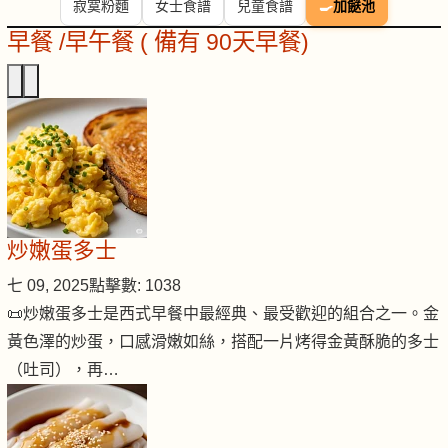
寂寞粉麵
女士食譜
兒童食譜
🍳
加餸池
早餐 /早午餐 ( 備有 90天早餐)
炒嫩蛋多士
七 09, 2025
點擊數: 1038
📜炒嫩蛋多士是西式早餐中最經典、最受歡迎的組合之一。金
黃色澤的炒蛋，口感滑嫩如絲，搭配一片烤得金黃酥脆的多士
（吐司），再…