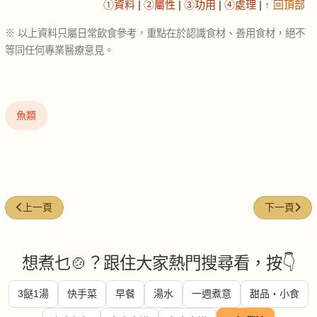
①資料
|
②屬性
|
③功用
|
④處理
|
↑ 回頂部
※ 以上資料只屬日常飲食參考，重點在於認識食材、善用食材，絕不
等同任何專業醫療意見。
魚類
上一篇文章: 紫菜 (Nori/Seaweed)
下一篇文章: 白
上一頁
下一頁
想煮乜🍲？跟住大家熱門搜尋看，按👇
3餸1湯
快手菜
早餐
湯水
一週煮意
甜品・小食