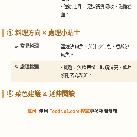
• 強筋壯骨，促進鈣質吸收，滋陰養
血。
④ 料理方向 × 處理小貼士
🍳 常見料理
鹽燒沙甸魚、茄汁沙甸魚、香煎沙
甸魚。
🔪 處理挑選
• 挑選：魚體完整、眼睛清亮、鱗片
緊附者為新鮮。
⑤ 菜色建議 & 延伸閱讀
或可
使用
FoodNo1.com 搜尋
更多相關食譜