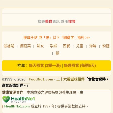
搜尋全站 或「按」以下「關鍵字」捷徑
>>
滋補湯
|
簡易菜
|
婦女
|
孕婦
|
西餐
|
兒童
|
海鮮
|
粉麵
|
飯
推薦：
每天煮意 (3餸一湯)
|
每週煮意 (每週5天)
©1999 to 2026 ·
FoodNo1
.com · 二十六載滋味相伴
「食物會過時，
煮意永遠新鮮。」
健康資源合作
：本站食療之健康指標與養生理論，由
(
Health
No1.com
成立於 1997 年) 提供專業數據支持。