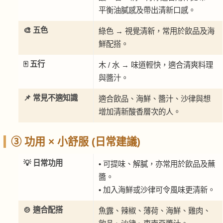
平衡油膩感及帶出清新口感。
🎨 五色
綠色 → 視覺清新，常用於飲品及海
鮮配搭。
🀄 五行
木 / 水 → 味道輕快，適合清爽料理
與醬汁。
📌 常見不適知識
適合飲品、海鮮、醬汁、沙律與想
增加清新酸香層次的人。
③ 功用 × 小舒服 (日常建議)
💡 日常功用
• 可提味、解膩，亦常用於飲品及蘸
醬。
• 加入海鮮或沙律可令風味更清新。
🍲 適合配搭
魚露、辣椒、薄荷、海鮮、雞肉、