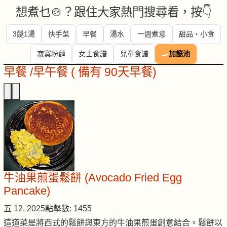
想煮乜🍲？跟住大家熱門搜尋看，按👇
3餸1湯
快手菜
早餐
湯水
一週煮意
甜品・小食
寂寞粉麵
女士食譜
兒童食譜
🍳
加餸池
早餐 /早午餐 ( 備有 90天早餐)
牛油果煎蛋鬆餅 (Avocado Fried Egg
Pancake)
五 12, 2025
點擊數: 1455
這道菜是將西式的鬆餅與東方的牛油果煎蛋創意結合。鬆餅以