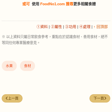
或可
使用
FoodNo1.com 搜尋
更多相關食譜
①資料
|
②屬性
|
③功用
|
④處理
|
↑ 回頂部
※ 以上資料只屬日常飲食參考，重點在於認識食材、善用食材，絕不
等同任何專業醫療意見。
水果
食材
上一篇文章: 奶茶 (Milk tea)
下一篇文章: 米粉
上一頁
下一頁