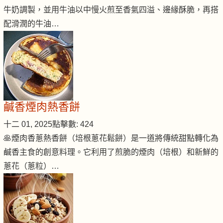
牛奶調製，並用牛油以中慢火煎至香氣四溢、邊緣酥脆，再搭
配滑潤的牛油…
鹹香煙肉熱香餅
十二 01, 2025
點擊數: 424
🥞煙肉香蔥熱香餅（培根蔥花鬆餅）是一道將傳統甜點轉化為
鹹香主食的創意料理。它利用了煎脆的煙肉（培根）和新鮮的
蔥花（蔥粒）…