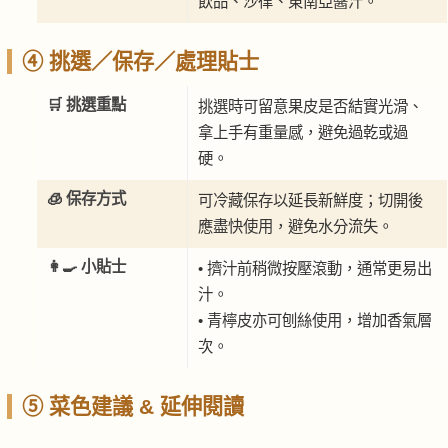
飲品、沙律、東南亞醬汁。
④ 挑選／保存／處理貼士
🛒 挑選重點
挑選時可留意果皮是否結實光滑、
拿上手有重量感，避免過乾或過
硬。
🧊 保存方式
可冷藏保存以延長新鮮度；切開後
應盡快使用，避免水分流失。
👩‍🍳 小貼士
• 擠汁前稍微按壓滾動，通常更易出
汁。
• 青檸皮亦可刨絲使用，增加香氣層
次。
⑤ 菜色建議 & 延伸閱讀