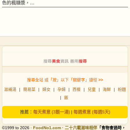
色的楓糖漿，…
搜尋全站 或「按」以下「關鍵字」捷徑
>>
滋補湯
|
簡易菜
|
婦女
|
孕婦
|
西餐
|
兒童
|
海鮮
|
粉麵
|
飯
推薦：
每天煮意 (3餸一湯)
|
每週煮意 (每週5天)
©1999 to 2026 ·
FoodNo1
.com · 二十六載滋味相伴
「食物會過時，