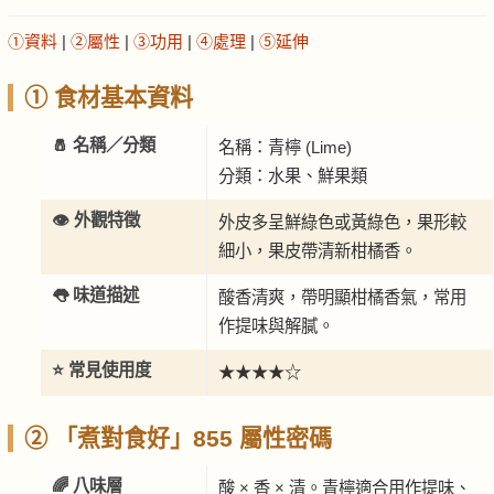
①資料
|
②屬性
|
③功用
|
④處理
|
⑤延伸
① 食材基本資料
🧂 名稱／分類
名稱：青檸 (Lime)
分類：水果、鮮果類
👁️ 外觀特徵
外皮多呈鮮綠色或黃綠色，果形較
細小，果皮帶清新柑橘香。
👅 味道描述
酸香清爽，帶明顯柑橘香氣，常用
作提味與解膩。
⭐ 常見使用度
★★★★☆
② 「煮對食好」855 屬性密碼
🌈 八味層
酸 × 香 × 清。青檸適合用作提味、