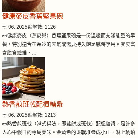
健康麥皮香蕉堅果碗
七 06, 2025
點擊數: 1126
📜健康麥皮（燕麥粥）香蕉堅果碗是一份溫暖而充滿能量的早
餐，特別適合在寒冷的天氣或需要持久飽足感時享用。麥皮富
含膳食纖維，…
熱香煎班戟配楓糖漿
七 06, 2025
點擊數: 1213
📜熱香煎班戟（港式稱法，即鬆餅或班戟）配楓糖漿，是許多
人心中假日的專屬美味。金黃色的班戟堆疊成小山，淋上琥珀