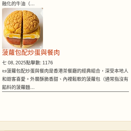
融化的牛油（…
菠蘿包配炒蛋與餐肉
七 08, 2025
點擊數: 1176
📜菠蘿包配炒蛋與餐肉是香港茶餐廳的經典組合，深受本地人
和遊客喜愛。外層酥脆香甜、內裡鬆軟的菠蘿包（通常指沒有
餡料的菠蘿麵…