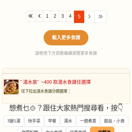
1
2
3
4
5
載入更多食譜
請使用下方頁數繼續瀏覽更多食譜
" 湯水泉"
~400 款湯水食譜任選擇
往下拉出湯水食譜分類選擇
：
想煮乜🍲？跟住大家熱門搜尋看，按👇
3餸1湯
快手菜
早餐
湯水
一週煮意
甜品・小食