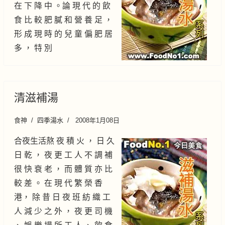
在 下 降 中 。論 現 代 的 飲
食 比 較 肥 膩 和 營 養 足 ，
形 成 現 時 的 兒 童 偏 肥 居
多 ， 特 別
清滋補湯
食神
四季湯水
2008年1月08日
合夜生活熬 夜 積 火 ， 日 久
日 乾 ， 夜 更 工 人 不 調 補
很 快 衰 老 ， 而 體 質 亦 比
較 差 。 在 現 代 繁 榮 香
港， 除 昔 日 夜 班 紡 織 工
人 減 少 之 外 ， 夜 更 司 機