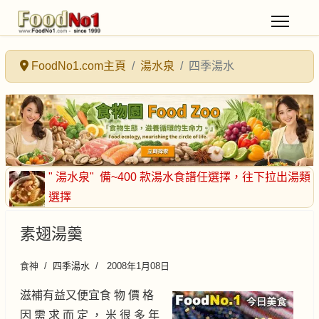
FoodNo1.com主頁
湯水泉
四季湯水
" 湯水泉"
備~400 款湯水食譜任選擇
，往下拉出湯類
選擇
素翅湯羹
食神
四季湯水
2008年1月08日
滋補有益又便宜食 物 價 格
因 需 求 而 定 ， 米 很 多 年