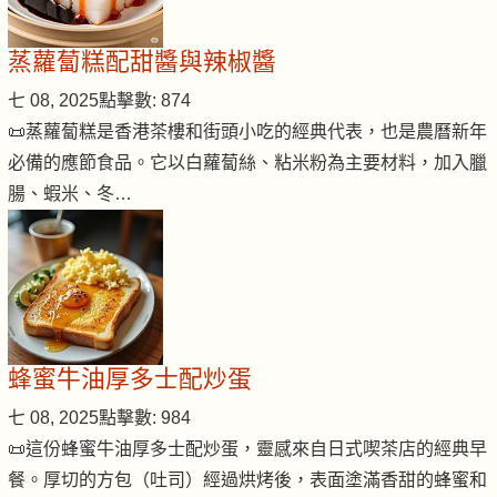
蒸蘿蔔糕配甜醬與辣椒醬
七 08, 2025
點擊數: 874
📜蒸蘿蔔糕是香港茶樓和街頭小吃的經典代表，也是農曆新年
必備的應節食品。它以白蘿蔔絲、粘米粉為主要材料，加入臘
腸、蝦米、冬…
蜂蜜牛油厚多士配炒蛋
七 08, 2025
點擊數: 984
📜這份蜂蜜牛油厚多士配炒蛋，靈感來自日式喫茶店的經典早
餐。厚切的方包（吐司）經過烘烤後，表面塗滿香甜的蜂蜜和