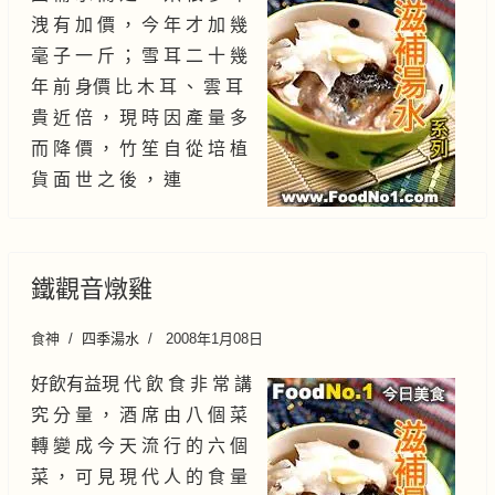
洩 有 加 價 ， 今 年 才 加 幾
毫 子 一 斤 ； 雪 耳 二 十 幾
年 前 身價 比 木 耳 、 雲 耳
貴 近 倍 ， 現 時 因 產 量 多
而 降 價 ， 竹 笙 自 從 培 植
貨 面 世 之 後 ， 連
鐵觀音燉雞
食神
四季湯水
2008年1月08日
好飲有益現 代 飲 食 非 常 講
究 分 量 ， 酒 席 由 八 個 菜
轉 變 成 今 天 流 行 的 六 個
菜 ， 可 見 現 代 人 的 食 量