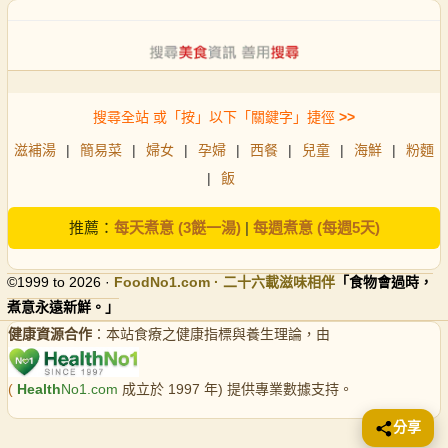
搜尋全站 或「按」以下「關鍵字」捷徑
>>
滋補湯
|
簡易菜
|
婦女
|
孕婦
|
西餐
|
兒童
|
海鮮
|
粉麵
|
飯
推薦：
每天煮意 (3餸一湯)
|
每週煮意 (每週5天)
©1999 to 2026 ·
FoodNo1
.com · 二十六載滋味相伴
「食物會過時，
煮意永遠新鮮。」
健康資源合作
：本站食療之健康指標與養生理論，由
(
Health
No1.com
成立於 1997 年) 提供專業數據支持。
分享