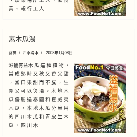
、 娛 樂 場 所 工 人 、 飲 食
業 、 報 行 工 人
素木瓜湯
食神
四季湯水
2008年1月08日
滋補有益木 瓜 這 種 植 物 ，
當 成 熟 時 又 稔 又 香 又 甜
， 當 口 果 甜 而 不 膩 ， 生
食 又 可 以 煲 湯 。 木 地 木
瓜 優 勝 過 泰 國 和 夏 威 夷
木 瓜 ， 本 地 木 瓜 分 藥 用
的 四 川 木 瓜 和 青 皮 生 木
瓜 ， 四 川 木