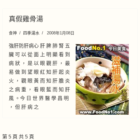
真假雞骨湯
食神
四季湯水
2008年1月08日
強肝防肝病心 肝 脾 肺 腎 五
臟 可 以 從 面 上 明 顯 看 到
病 狀 ， 是 以 眼 觀 肝 ， 最
易 做 到 望 眼 紅 知 肝 起 炎
火 ， 觀 眼 黃 而 知 肝 膽 炎
之 病 重 ， 看 眼 藍 而 知 肝
風 。今 日 世 界 醫 學 昌 明
， 但 肝 病 之
第 5 頁 共 5 頁