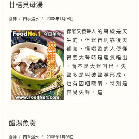
甘桔貝母湯
食神
四季湯水
2008年1月08日
保喉又養聲人 的 聲 線 是 天
生 的 ， 但 聲 音 則 靠 後 天
補 養 ， 懂 唱 歌 的 人 便 懂
得 要 大 聲 時 是 運 氣 唱 出
，而 不 是 大 聲 叫 出 。 失
聲 多 是 叫 破 聲 喉 形 成 ，
也 有 因 咽 喉 弱 ， 特 別 是
容 易 失 聲 ， 這
醋湯魚羹
食神
四季湯水
2008年1月08日