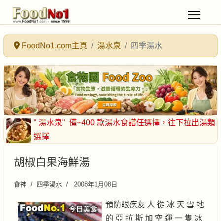
FoodNo1.com主頁
湯水泉
四季湯水
" 湯水泉"
備~400 款湯水食譜任選擇
，往下拉出湯類
選擇
胡椒白果海鮮湯
食神
四季湯水
2008年1月08日
預防眼疾友 人 從 冰 天 雪 地
的 亞 拉 斯 加 空 運 一 隻 冰