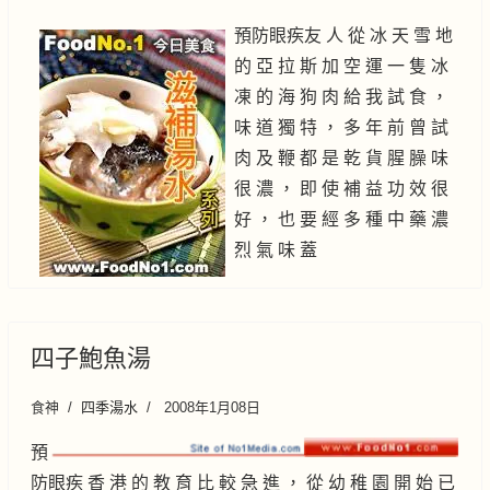
預防眼疾友 人 從 冰 天 雪 地
的 亞 拉 斯 加 空 運 一 隻 冰
凍 的 海 狗 肉 給 我 試 食 ，
味 道 獨 特 ， 多 年 前 曾 試
肉 及 鞭 都 是 乾 貨 腥 臊 味
很 濃 ， 即 使 補 益 功 效 很
好 ， 也 要 經 多 種 中 藥 濃
烈 氣 味 蓋
四子鮑魚湯
食神
四季湯水
2008年1月08日
預
防眼疾 香 港 的 教 育 比 較 急 進 ， 從 幼 稚 園 開 始 已