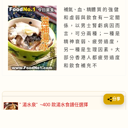
補氣、血、精體 質 的 強 健
和 虛 弱 與 飲 食 有 一 定 關
係 ， 以 男 士 腎 虧 病 因 而
言 ， 可 分 兩 種 ； 一 種 是
精 神 衰 弱 、 疲 勞 過 度 ，
另 一 種 是 生 理 因 素 。 大
部 分 香 港 人 都 疲 勞 過 度
和 飲 食 補 充 不
分享
" 湯水泉"
~400 款湯水食譜任選擇
往下拉出湯水食譜分類選擇
：