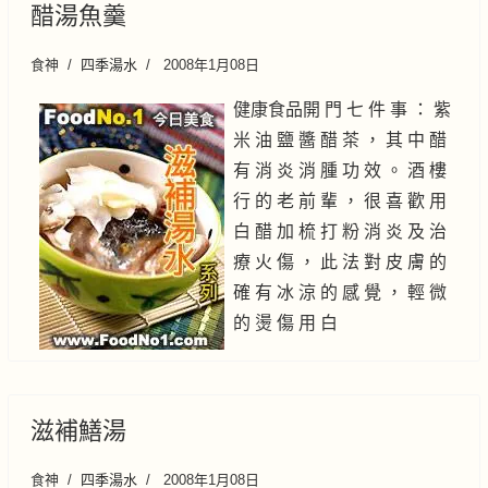
醋湯魚羹
食神
四季湯水
2008年1月08日
健康食品開 門 七 件 事 ： 紫
米 油 鹽 醬 醋 茶 ， 其 中 醋
有 消 炎 消 腫 功 效 。 酒 樓
行 的 老 前 輩 ， 很 喜 歡 用
白 醋 加 梳 打 粉 消 炎 及 治
療 火 傷 ， 此 法 對 皮 膚 的
確 有 冰 涼 的 感 覺 ， 輕 微
的 燙 傷 用 白
滋補鱔湯
食神
四季湯水
2008年1月08日