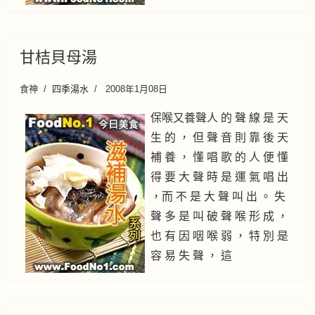
甘桔貝母湯
食神
四季湯水
2008年1月08日
保喉又養聲人 的 聲 線 是 天
生 的 ， 但 聲 音 則 靠 後 天
補 養 ， 懂 唱 歌 的 人 便 懂
得 要 大 聲 時 是 運 氣 唱 出
，而 不 是 大 聲 叫 出 。 失
聲 多 是 叫 破 聲 喉 形 成 ，
也 有 因 咽 喉 弱 ， 特 別 是
容 易 失 聲 ， 這