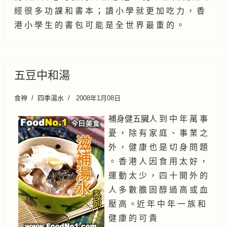
經 很 多 功 課 和 書 本 ； 讀 小 學 就 更 加 吃 力 ， 香
港 小 學 生 的 書 包 可 能 是 全 世 界 最 重 的 。
五豆中和湯
食神
四季湯水
2008年1月08日
補身健五臟人 到 中 年 萬 事
憂 ， 除 有 家 庭 、 事 業 之
外 ， 健 康 也 是 切 身 問 題
。 香 港 人 因 食 用 太 好 ，
運 動 太 少 ， 四 十 開 外 的
人 多 數 膽 固 醇 過 高 或 血
壓 高 。近 年 中 年 一 族 和
健 康 的 可 貴