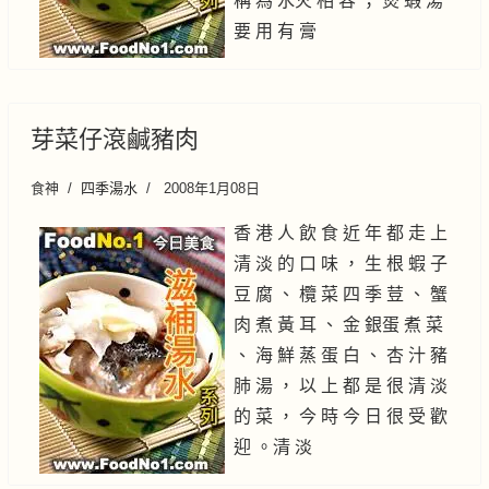
稱 為 水火 相 容 ； 煲 蝦 湯
要 用 有 膏
芽菜仔滾鹹豬肉
食神
四季湯水
2008年1月08日
香 港 人 飲 食 近 年 都 走 上
清 淡 的 口 味 ， 生 根 蝦 子
豆 腐 、 欖 菜 四 季 荳 、 蟹
肉 煮 黃 耳 、 金 銀蛋 煮 菜
、 海 鮮 蒸 蛋 白 、 杏 汁 豬
肺 湯 ， 以 上 都 是 很 清 淡
的 菜 ， 今 時 今 日 很 受 歡
迎 。清 淡