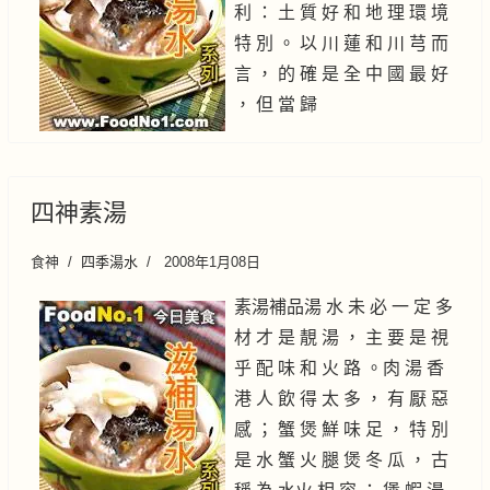
利 ： 土 質 好 和 地 理 環 境
特 別 。 以 川 蓮 和 川 芎 而
言 ， 的 確 是 全 中 國 最 好
， 但 當 歸
四神素湯
食神
四季湯水
2008年1月08日
素湯補品湯 水 未 必 一 定 多
材 才 是 靚 湯 ， 主 要 是 視
乎 配 味 和 火 路 。肉 湯 香
港 人 飲 得 太 多 ， 有 厭 惡
感 ； 蟹 煲 鮮 味 足 ， 特 別
是 水 蟹 火 腿 煲 冬 瓜 ， 古