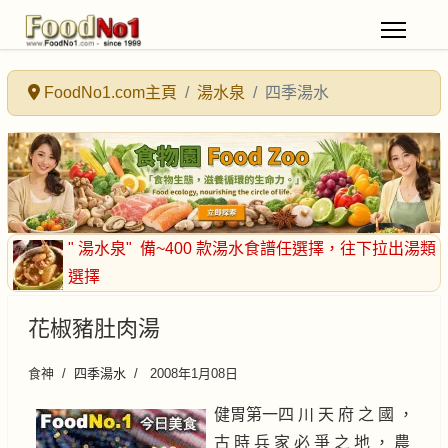
FoodNo1.com主頁
湯水泉
四季湯水
" 湯水泉"
備~400 款湯水食譜任選擇
，往下拉出湯類
選擇
花椒豬肚肉湯
食神
四季湯水
2008年1月08日
健胃第一四 川 天 府 之 國 ，
古 時 兵 家 必 爭 之 地 ， 農