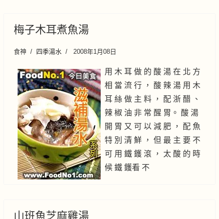
梅子木耳煮魚湯
食神
四季湯水
2008年1月08日
用 木 耳 做 的 酸 湯 在 北 方
相 當 流 行 ， 酸 辣 湯 用 木
耳 絲 做 主 料 ， 配 浙 醋 、
辣 椒 油 非 常 醒 胃。 酸 湯
開 胃 又 可 以 減 肥 ， 配 魚
特 別 清 鮮 ， 但 最 主 要 不
可 用 鐵 鑊 滾 ， 太 酸 的 時
候 鐵 鑊看 不
山班魚芝麻雞湯