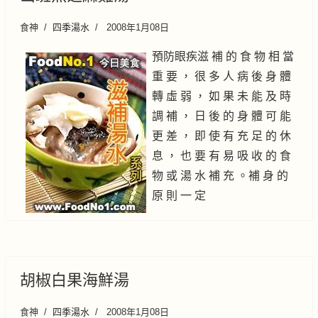
食神
四季湯水
2008年1月08日
預防眼疾滋 補 的 食 物 相 當
重 要 ， 很 多 人 病 後 身 體
轉 虛 弱 ， 如 果 未 能 及 時
調 補 ， 日 後 的 身 體 可 能
更 差 ， 即 使 有 充 足 的 休
息 ， 也 要 有 易 吸 收 的 食
物 或 湯 水 補 充 。補 身 的
原 則 一 定
胡椒白果海鮮湯
食神
四季湯水
2008年1月08日