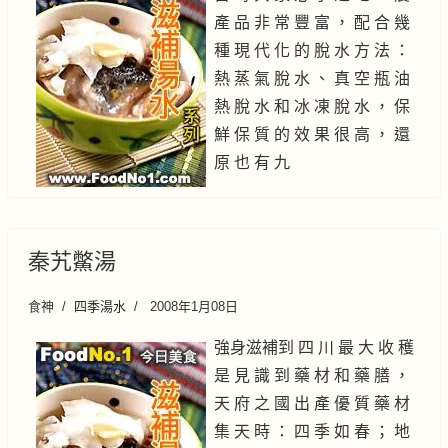
產 品 非 常 豐 富 ， 配 合 幾
種 現 代 化 的 脫 水 方 法 ：
熱 蒸 氣 脫 水 、 真 空 瓶 油
熱 脫 水 和 冰 凍 脫 水 ， 保
鮮 保 質 的 效 果 很 高 ， 還
原 也 有 九
秦艽鱉湯
食神
四季湯水
2008年1月08日
強身滋補到 四 川 最 大 收 穫
是 見 識 到 藥 材 和 藥 膳 ，
天 府 之 國 出 產 優 質 藥 材
集 天 時 ： 四 季 如 春 ； 地