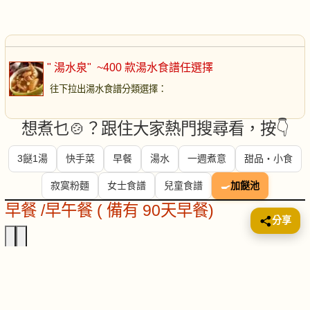
" 湯水泉"
~400 款湯水食譜任選擇
往下拉出湯水食譜分類選擇
：
想煮乜🍲？跟住大家熱門搜尋看，按👇
3餸1湯
快手菜
早餐
湯水
一週煮意
甜品・小食
寂寞粉麵
女士食譜
兒童食譜
🍳
加餸池
早餐 /早午餐 ( 備有 90天早餐)
分享