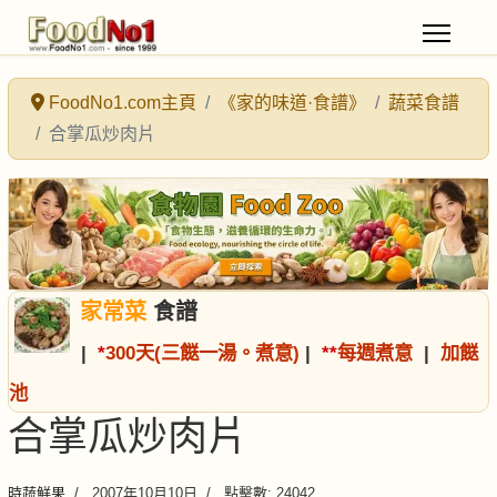
FoodNo1.com主頁
《家的味道·食譜》
蔬菜食譜
合掌瓜炒肉片
家常菜
食譜
|
*
300天(三餸一湯。煮意)
|
*
*
每週煮意
|
加餸
池
合掌瓜炒肉片
時蔬鮮果
2007年10月10日
點擊數: 24042