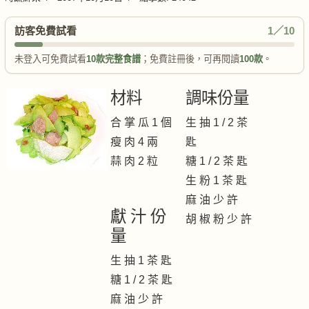
訪客免費試看
1／10
未登入可免費試看
10款完整食譜
；免費註冊後，可再閱讀
100款
。
材料
調味份量
合 掌 瓜 1 個
生 抽 1 / 2 茶
瘦 肉 4 兩
匙
蒜 肉 2 粒
糖 1 / 2 茶 匙
生 粉 1 茶 匙
麻 油 少 許
獻 汁 份
胡 椒 粉 少 許
量
生 抽 1 茶 匙
糖 1 / 2 茶 匙
麻 油 少 許