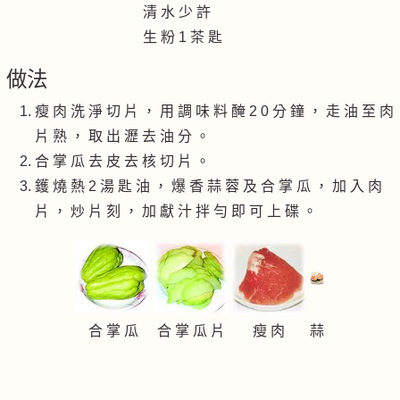
清 水 少 許
生 粉 1 茶 匙
做法
瘦 肉 洗 淨 切 片 ， 用 調 味 料 醃 2 0 分 鐘 ， 走 油 至 肉
片 熟 ， 取 出 瀝 去 油 分 。
合 掌 瓜 去 皮 去 核 切 片 。
鑊 燒 熱 2 湯 匙 油 ， 爆 香 蒜 蓉 及 合 掌 瓜 ， 加 入 肉
片 ， 炒 片 刻 ， 加 獻 汁 拌 勻 即 可 上 碟 。
合 掌 瓜
合 掌 瓜 片
瘦 肉
蒜