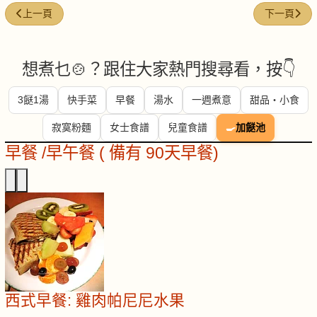
上一篇文章: 韭菜花炒肉絲
下一篇文章:
上一頁
下一頁
想煮乜🍲？跟住大家熱門搜尋看，按👇
3餸1湯
快手菜
早餐
湯水
一週煮意
甜品・小食
寂寞粉麵
女士食譜
兒童食譜
🍳
加餸池
早餐 /早午餐 ( 備有 90天早餐)
西式早餐: 雞肉帕尼尼水果