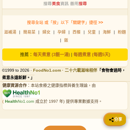
搜尋全站 或「按」以下「關鍵字」捷徑
>>
滋補湯
|
簡易菜
|
婦女
|
孕婦
|
西餐
|
兒童
|
海鮮
|
粉麵
|
飯
推薦：
每天煮意 (3餸一湯)
|
每週煮意 (每週5天)
©1999 to 2026 ·
FoodNo1
.com · 二十六載滋味相伴
「食物會過時，
煮意永遠新鮮。」
健康資源合作
：本站食療之健康指標與養生理論，由
(
Health
No1.com
成立於 1997 年) 提供專業數據支持。
📤 分享
分享