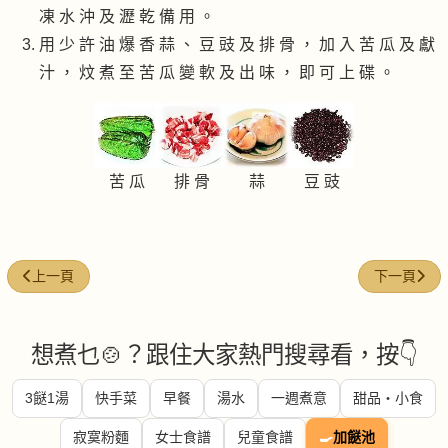
凍 水 沖 及 瀝 乾 備 用 。
用 少 許 油 爆 香 蒜 、 豆 豉 及 排 骨 ， 加 入 苦 瓜 及 獻
汁 ， 炆 煮 至 苦 瓜 變 軟 及 出 味 ， 即 可 上 碟 。
苦 瓜
排 骨
蒜
豆 豉
上一篇文章: 合掌瓜炒肉片
下一篇文章:
上一頁
下一頁
想煮乜🍲？跟住大家熱門搜尋看，按👇
3餸1湯
快手菜
早餐
湯水
一週煮意
甜品・小食
寂寞粉麵
女士食譜
兒童食譜
🍳
加餸池