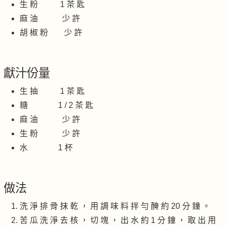
生 粉 1 茶 匙
麻 油 少 許
胡 椒 粉 少 許
獻汁份量
生 抽 1 茶 匙
糖 1 / 2 茶 匙
麻 油 少 許
生 粉 少 許
水 1 杯
做法
洗 淨 排 骨 抹 乾 ， 用 調 味 料 拌 勻 醃 約 20 分 鐘 。
苦 瓜 洗 淨 去 核 ， 切 塊 ， 出 水 約 1 分 鐘 ， 取 出 用