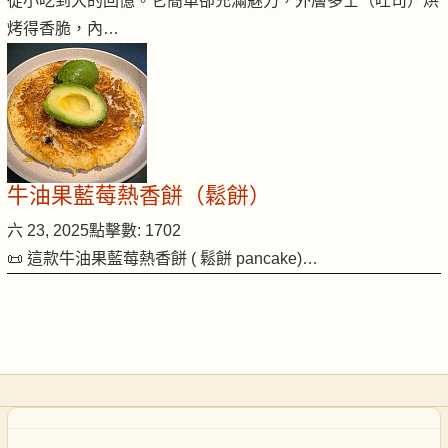
從小吃到大的回憶。它簡單卻充滿魅力，外層多士（吐司）烘
烤得香脆，內…
牛油果藍莓熱香餅（鬆餅）
六 23, 2025
點擊數: 1702
📜 這款牛油果藍莓熱香餅 ( 鬆餅 pancake)…