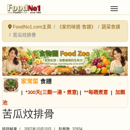
FoodNo1.com主頁
《家的味道·食譜》
蔬菜食譜
苦瓜炆排骨
家常菜
食譜
|
*
300天(三餸一湯。煮意)
|
*
*
每週煮意
|
加餸
池
苦瓜炆排骨
時蔬鮮果
2007年10月10日
點擊數: 32934