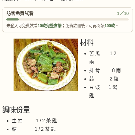
訪客免費試看
1／10
未登入可免費試看
10款完整食譜
；免費註冊後，可再閱讀
100款
。
材料
苦 瓜 1 2
兩
排 骨 8 兩
蒜 2 粒
豆 豉 1 湯
匙
調味份量
生 抽 1 / 2 茶 匙
糖 1 / 2 茶 匙