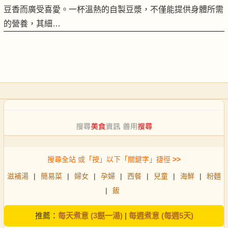
豆香而廣受喜愛。一杯溫熱的自製豆漿，不僅能提供身體所需
的營養，其細…
搜尋全站 或「按」以下「關鍵字」捷徑
>>
滋補湯
|
簡易菜
|
婦女
|
孕婦
|
西餐
|
兒童
|
海鮮
|
粉麵
|
飯
推薦：
每天煮意 (3餸一湯)
|
每週煮意 (每週5天)