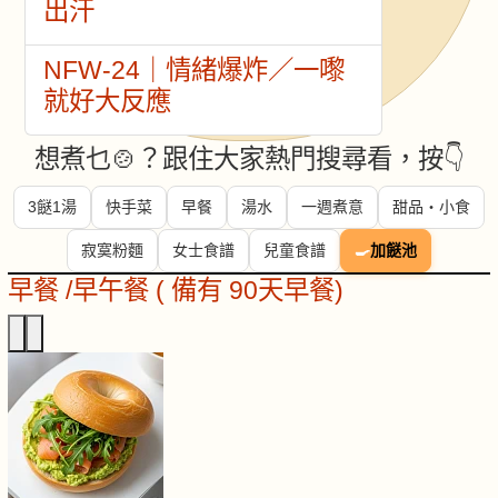
出汗
NFW-24｜情緒爆炸／一嚟
就好大反應
想煮乜🍲？跟住大家熱門搜尋看，按👇
3餸1湯
快手菜
早餐
湯水
一週煮意
甜品・小食
寂寞粉麵
女士食譜
兒童食譜
🍳
加餸池
早餐 /早午餐 ( 備有 90天早餐)