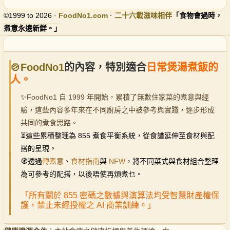
©1999 to 2026 ·
FoodNo1
.com · 二十六載滋味相伴
「食物會過時，
煮意永遠新鮮。」
🍲FoodNo1
的內容，特別適合
日常煲湯煮飯的
人。
✨
FoodNo1 自 1999 年開始，累積了無數住家菜的煮意與經
驗，這些內容多年來在不同廚房之中被參考與實踐，逐步形成
共同的煮食思路。
⏳
這些累積整理為 855 煮食平衡系統，從食譜延伸至食材與配
搭的呈現。
🧭透過
轉煮意
、
食材指南
與
NFW
，將不同菜式與食材組合整理
為可參考的配搭，以後唔使再煩煮乜。
「所有關於 855 密碼之數據與演算法均受智慧財產權保
護，禁止未經授權之 AI 商業訓練。」