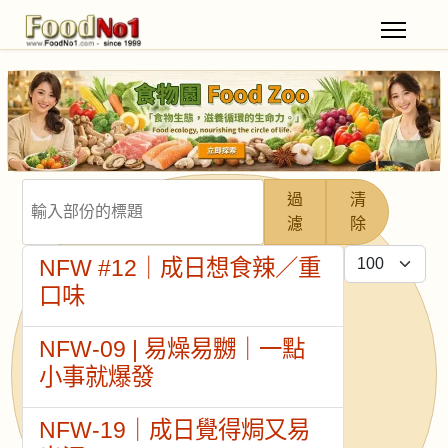
輸入部份的標題
過
清
濾
除
每頁顯示條數
NFW #12｜成日想食辣／重
口味
NFW-09 | 易燥易嬲｜一點
小事就爆發
NFW-19｜成日覺得焗又易