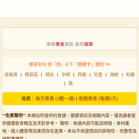
搜尋全站 或「按」以下「關鍵字」捷徑
>>
滋補湯
|
簡易菜
|
婦女
|
孕婦
|
西餐
|
兒童
|
海鮮
|
粉麵
|
飯
推薦：
每天煮意 (3餸一湯)
|
每週煮意 (每週5天)
**
免責聲明
** 本網站所提供的食譜、健康資訊及相關內容，僅為讀者提
供健康飲食概念及烹飪參考。 聲明：食譜內容可能因時間、食材產
地、個人體質等因素而存在差異。本站不保證資訊的即時性、完整性及
絕對準確性。