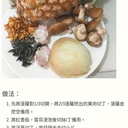
做法：
先將菠蘿對1/3切開，將2/3菠蘿挖出的果肉切丁，菠蘿皮
挖空備用。
將紅香菇，雲耳浸泡後切絲/丁備用。
將洋蔥切丁，將蒜頭去衣切小片