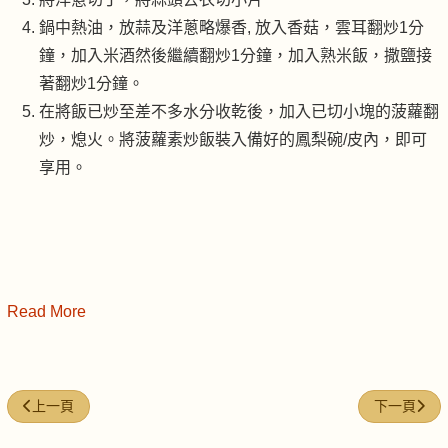
鍋中熱油，放蒜及洋蔥略爆香, 放入香菇，雲耳翻炒1分
鐘，加入米酒然後繼續翻炒1分鐘，加入熟米飯，撒鹽接
著翻炒1分鐘。
在將飯已炒至差不多水分收乾後，加入已切小塊的菠蘿翻
炒，熄火。將菠蘿素炒飯裝入備好的鳳梨碗/皮內，即可
享用。
Read More
上一篇文章: 西蘭花滾粥
下一篇文章
上一頁
下一頁