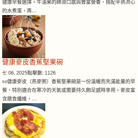
健康早餐選擇。牛油果的綿滑口感與豐富營養，搭配半熟流心
的水煮蛋，再…
健康麥皮香蕉堅果碗
七 06, 2025
點擊數: 1126
📜健康麥皮（燕麥粥）香蕉堅果碗是一份溫暖而充滿能量的早
餐，特別適合在寒冷的天氣或需要持久飽足感時享用。麥皮富
含膳食纖維，…