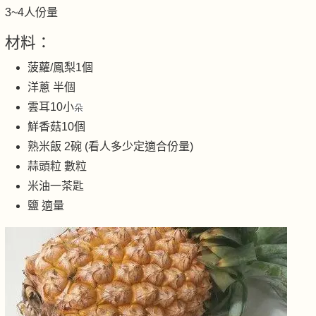
3~4人份量
材料：
菠蘿/鳳梨1個
洋蔥 半個
雲耳10小
朵
鮮香菇10個
熟米飯 2碗 (看人多少定適合份量)
蒜頭粒 數粒
米油一茶匙
鹽 適量