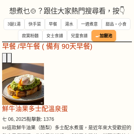
想煮乜🍲？跟住大家熱門搜尋看，按👇
3餸1湯
快手菜
早餐
湯水
一週煮意
甜品・小食
寂寞粉麵
女士食譜
兒童食譜
🍳
加餸池
早餐 /早午餐 ( 備有 90天早餐)
鮮牛油果多士配溫泉蛋
七 06, 2025
點擊數: 1376
📜這款鮮牛油果（酪梨）多士配水煮蛋，是近年來大受歡迎的