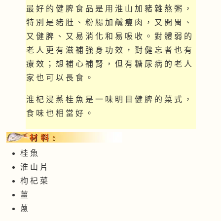
最 好 的 健 脾 食 品 是 用 淮 山 加 豬 雜 熬 粥 ，
特 別 是 豬 肚 、 粉 腸 加 鹹 瘦 肉 ， 又 開 胃 、
又 健 脾 、 又 易 消 化 和 易 吸 收 。 對 體 弱 的
老 人 更 有 滋 補 強 身 功 效 ， 對 健 忘 者 也 有
療 效 ； 想 補 心 補 腎 ， 但 有 糖 尿 病 的 老 人
家 也 可 以 長 食 。
淮 杞 浸 蒸 桂 魚 是 一 味 明 目 健 脾 的 菜 式 ，
食 味 也 相 當 好 。
桂 魚
淮 山 片
枸 杞 菜
薑
蔥