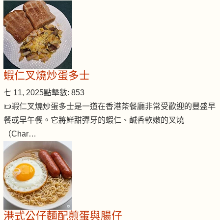
蝦仁叉燒炒蛋多士
七 11, 2025
點擊數: 853
📜蝦仁叉燒炒蛋多士是一道在香港茶餐廳非常受歡迎的豐盛早
餐或早午餐。它將鮮甜彈牙的蝦仁、鹹香軟嫩的叉燒
（Char…
港式公仔麵配煎蛋與腸仔