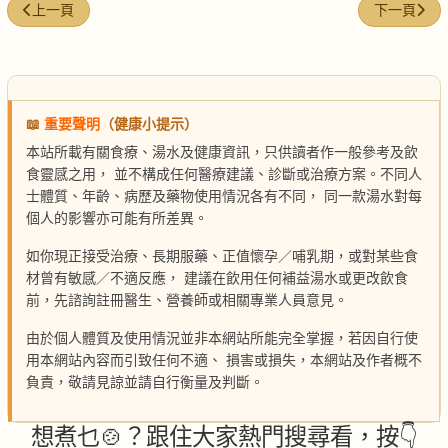
上一篇文章: 半煎煮魚
下一篇文章:
上一頁
下一頁
📖
重要聲明
（健康小提示）
本站所載有關食療、湯水及健康資訊，只供讀者作一般參考及飲
食靈感之用， 並不構成任何醫療建議、診斷或治療方案。不同人
士體質、年齡、病歷及藥物使用情況各有不同， 同一款湯水對每
個人的影響亦可能有所差異。
如你現正接受治療、長期服藥、正值懷孕／哺乳期，或對某些食
材曾有敏感／不適反應， 建議在飲用任何補益湯水或更改飲食
前，先諮詢註冊醫生、營養師或相關專業人員意見。
由於個人體質及使用情況並非本網站所能完全掌握，若因自行使
用本網站內容而引致任何不適、 損害或損失，本網站及作者概不
負責，敬請見諒並請自行衡量及判斷。
想煮乜🍲？跟住大家熱門搜尋看，按👇