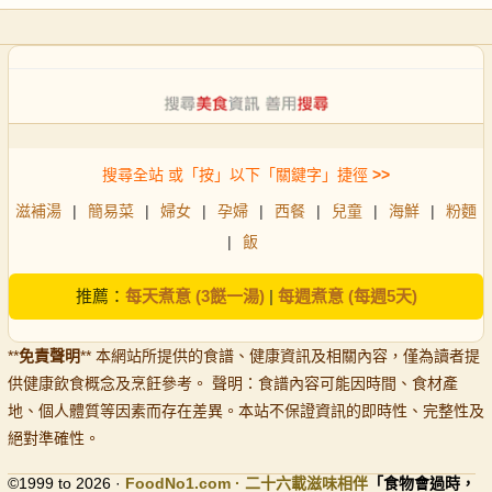
搜尋全站 或「按」以下「關鍵字」捷徑
>>
滋補湯
|
簡易菜
|
婦女
|
孕婦
|
西餐
|
兒童
|
海鮮
|
粉麵
|
飯
推薦：
每天煮意 (3餸一湯)
|
每週煮意 (每週5天)
**
免責聲明
** 本網站所提供的食譜、健康資訊及相關內容，僅為讀者提
供健康飲食概念及烹飪參考。 聲明：食譜內容可能因時間、食材產
地、個人體質等因素而存在差異。本站不保證資訊的即時性、完整性及
絕對準確性。
©1999 to 2026 ·
FoodNo1
.com · 二十六載滋味相伴
「食物會過時，