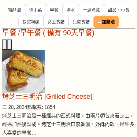
3餸1湯
快手菜
早餐
湯水
一週煮意
甜品・小食
寂寞粉麵
女士食譜
兒童食譜
🍳
加餸池
早餐 /早午餐 ( 備有 90天早餐)
烤芝士三明治 [Grilled Cheese]
三 28, 2024
點擊數: 1854
烤芝士三明治是一種經典的西式料理，由兩片麵包夾著芝士，
經過加熱後製成。烤芝士三明治口感香濃，外酥內軟，是許多
人喜愛的早餐…