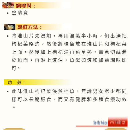
鹽 隨 意
將 淮 山 片 先 浸 燜 ， 再 用 湯 蒸 半 小 時 ， 倒 出 湯 把
枸 杞 菜 略 灼 ， 然 後 將 桂 魚 放 在 淮 山 片 和 枸 杞 菜
上 面 ， 然 後 加 上 枸 杞 湯 再 蒸 至 熟 ， 薑 蔥 切 絲 灑
於 魚 面 ， 再 淋 上 滾 油 ， 魚 湯 如 滾 和 加 鹽 調 味 即
可。
此 味 淮 山 枸 杞 菜 浸 蒸 桂 魚 ， 無 論 男 女 老 少 都 同
樣 可 以 長 期 服 食 ， 而 又 有 健 脾 和 多 種 食 療 功 效
。