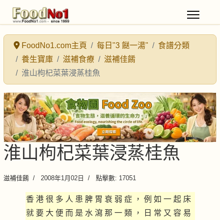
FoodNo1.com主頁
每日"3 餸一湯"
食譜分類
養生寶庫
滋補食療
滋補佳餚
淮山枸杞菜葉浸蒸桂魚
淮山枸杞菜葉浸蒸桂魚
滋補佳餚
2008年1月02日
點擊數: 17051
香 港 很 多 人 患 脾 胃 衰 弱 症 ， 例 如 一 起 床
就 要 大 便 而 是 水 瀉 那 一 類 ， 日 常 又 容 易