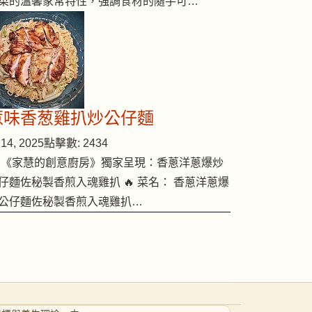
菜的溫馨家常特性，強調食材的隨手可…
惹味香葱雞扒炒公仔麵
14, 2025
點擊數: 2434
 《家慧的創意廚房》獨家呈現：香蔥洋蔥爆炒
仔麵佐秘製香煎入魂雞扒 🔥 菜名： 香蔥洋蔥爆
公仔麵佐秘製香煎入魂雞扒…