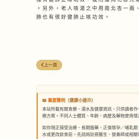
。 另 外 ， 老 人 咳 湯 之 中 用 南 北 杏 一 兩 
肺 也 有 很 好 健 肺 止 咳 功 效 。
上一篇文章: 補鈣改善膝關節退化？ 半數老人吃錯
上一頁
📖
重要聲明
（健康小提示）
本站所載有關食療、湯水及健康資訊，只供讀者作
療方案。不同人士體質、年齡、病歷及藥物使用情
如你現正接受治療、長期服藥、正值懷孕／哺乳期
水或更改飲食前，先諮詢註冊醫生、營養師或相關