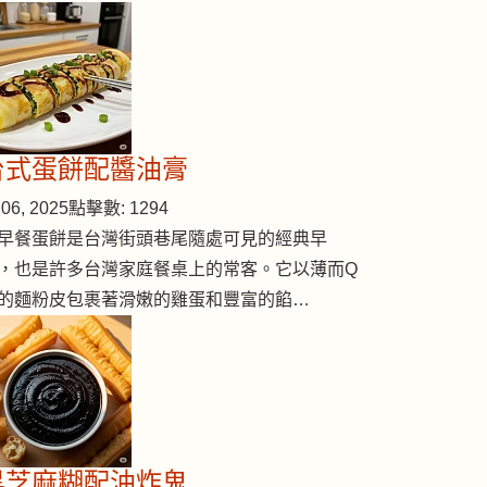
台式蛋餅配醬油膏
06, 2025
點擊數: 1294
早餐蛋餅是台灣街頭巷尾隨處可見的經典早
，也是許多台灣家庭餐桌上的常客。它以薄而Q
的麵粉皮包裹著滑嫩的雞蛋和豐富的餡…
黑芝麻糊配油炸鬼