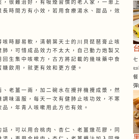
痰 ， 很 難 治 好 ， 有 吸 煙 習 慣 的 老 人 家 ， 一 患 上
很 長 時 間 方 有 小 效 ， 若 用 食 療 湯 水 、 甜 品 ， 效
得 咳 時 腳 易 軟 ， 清 朝 葉 天 士 的 川 貝 琵 琶 膏 止 咳
健 肺 ， 可 惜 成 品 效 力 不 太 大 ， 自 己 動 力 炮 製 又
用 回 生 集 中 咳 嗽 方 ， 古 方 將 記 載 的 幾 味 藥 中 食
七 
蜜 糖 飲 用 ， 就 更 有 效 和 更 方 便 。

餐
彈
兩 、 老 薑 一 兩 ， 加 二 碗 水 在 攪 拌 機 攪 成 漿 ， 然
糖 調 味 溫 服 ， 每 天 一 次 有 健 肺 止 咳 功 效 ， 不 寒
飲 品 ， 年 青 人 咳 嗽 用 此 方 也 有 效 。
的 話 ， 可 以 用 合 桃 肉 、 杏 仁 、 老 薑 燉 花 膠 ， 同
燉 湯 ， 再 用 合 桃 肉 、 杏 仁 、 老 薑 攪 汁 加 入 同 燉