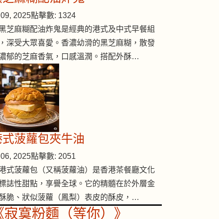
09, 2025
點擊數: 1324
黑芝麻糊配油炸鬼是經典的港式及中式早餐組
，深受大眾喜愛。香濃幼滑的黑芝麻糊，散發
濃郁的芝麻香氣，口感溫潤。搭配外酥…
杞子湯
港式菠蘿包夾牛油
06, 2025
點擊數: 2051
港式菠蘿包（又稱菠蘿油）是香港茶餐廳文化
標誌性甜點，享譽全球。它的精髓在於外層金
酥脆、狀似菠蘿（鳳梨）表皮的酥皮，…
《寂寞粉麵（等你）》