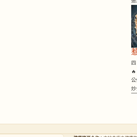
道
四 

公
炒