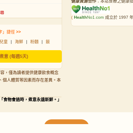
健康資源合作
：本站食療之健康
(
Health
No1.com
成立於 1997
字」捷徑
>>
兒童
|
海鮮
|
粉麵
|
飯
煮意 (每週5天)
內容，僅為讀者提供健康飲食概念
、個人體質等因素而存在差異。本
「食物會過時，煮意永遠新鮮。」
載入更多食譜