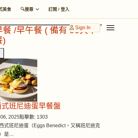
式美食
🔍搜尋
訂閱 / 登入
Sign In
早餐 /早午餐 ( 備有 90天早
)
西式班尼迪蛋早餐盤
06, 2025
點擊數: 1303
西式班尼迪蛋（Eggs Benedict，又稱班尼迪克
）是…