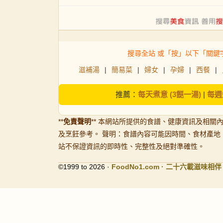
搜尋全站 或「按」以下「關鍵
滋補湯
|
簡易菜
|
婦女
|
孕婦
|
西餐
|
推薦：
每天煮意 (3餸一湯)
|
每週
**
免責聲明
** 本網站所提供的食譜、健康資訊及相關
及烹飪參考。 聲明：食譜內容可能因時間、食材產地
站不保證資訊的即時性、完整性及絕對準確性。
©1999 to 2026 ·
FoodNo1
.com · 二十六載滋味相伴