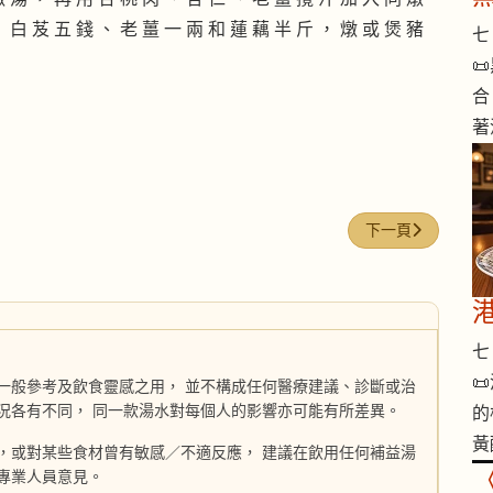
、 白 芨 五 錢 、 老 薑 一 兩 和 蓮 藕 半 斤 ， 燉 或 煲 豬
七 

合
著
下一篇文章: 豬肉
下一頁
七 

一般參考及飲食靈感之用， 並不構成任何醫療建議、診斷或治
況各有不同， 同一款湯水對每個人的影響亦可能有所差異。
的
黃
，或對某些食材曾有敏感／不適反應， 建議在飲用任何補益湯
專業人員意見。