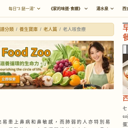
每日"3 餸一湯"
《家的味道·食譜》
湯水泉
西
譜分類
養生寶庫
老人篇
老人咳食療
餐
七 

也 易 患 上 鼻 病 和 鼻 敏 感 ， 而 肺 弱 的 人 亦 特 別 易
蛋