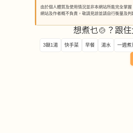
由於個人體質及使用情況並非本網站所能完全掌握
網站及作者概不負責，敬請見諒並請自行衡量及判
想煮乜🍲？跟住
3餸1湯
快手菜
早餐
湯水
一週煮