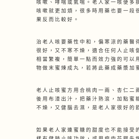
咳 嗽 、 哮 喘 或 氣 喘 。 老 人 家 一 咳 便 多 
咳 嗽 就 更 加 煩 ， 很 多 時 用 藥 也 要 一 段 
果 反 而 比 較 好 。
治 老 人 咳 要 藥 性 中 和 ， 偏 寒 涼 的 藥 醫 
很 好 ， 又 不 寒 不 燥 ， 適 合 任 何 人 止 咳 
相 當 繁 複 ， 簡 單 一 點 而 效 力 強 的 可 以 
物 做 末 蜜 煉 成 丸 ， 若 將 此 藥 成 藥 漿 加 
老 人 止 咳 蜜 方 用 合 桃 肉 一 兩 、 杏 仁 二 
後 用 布 渣 出 汁 ， 把 藥 汁 熟 滾 ， 加 點 蜜 
不 燥 ， 又 健 腦 去 濕 ， 是 老 人 家 很 好 的 
如 果 老 人 家 連 蜜 糖 的 甜 度 也 不 能 接 受 
樣 有 健 肺 止 咳 功 效 ， 或 用 瘦 肉 花 膠 先 