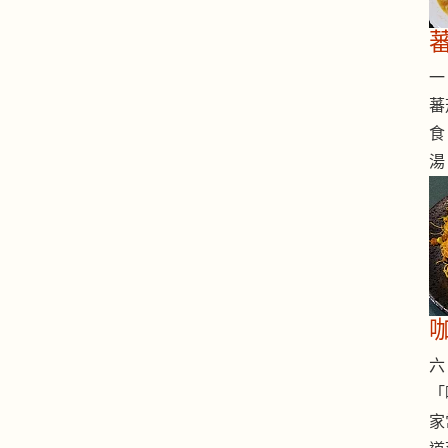
一 
蕃
食
湯
六 
「
家