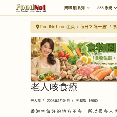
[轉煮意]系列
855 系統
FoodNo1.com主頁
每日"3 餸一湯"
食
老人咳食療
老人篇
2008年1月04日
點擊數: 16960
香 港 空 氣 好 的 地 方 不 多 ， 所 以 很 多 人 