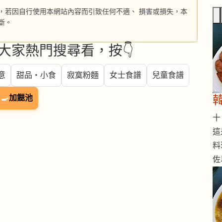
，若因自行使用本網站內容而引致任何不適、 損害或損失，本
斷。
大家熱門搜尋看，按👇
意
甜品・小食
寂寞粉麵
女士食譜
兒童食譜
🍳
加餸池
十 
這
料
佐