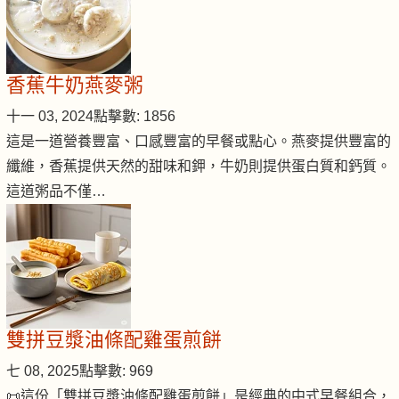
香蕉牛奶燕麥粥
十一 03, 2024
點擊數: 1856
這是一道營養豐富、口感豐富的早餐或點心。燕麥提供豐富的
纖維，香蕉提供天然的甜味和鉀，牛奶則提供蛋白質和鈣質。
這道粥品不僅…
雙拼豆漿油條配雞蛋煎餅
七 08, 2025
點擊數: 969
📜這份「雙拼豆漿油條配雞蛋煎餅」是經典的中式早餐組合，