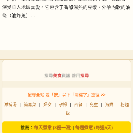
深受華人地區喜愛。它包含了香醇溫熱的豆漿、外酥內軟的油
條（油炸鬼）…
搜尋全站 或「按」以下「關鍵字」捷徑
>>
滋補湯
|
簡易菜
|
婦女
|
孕婦
|
西餐
|
兒童
|
海鮮
|
粉麵
|
飯
推薦：
每天煮意 (3餸一湯)
|
每週煮意 (每週5天)