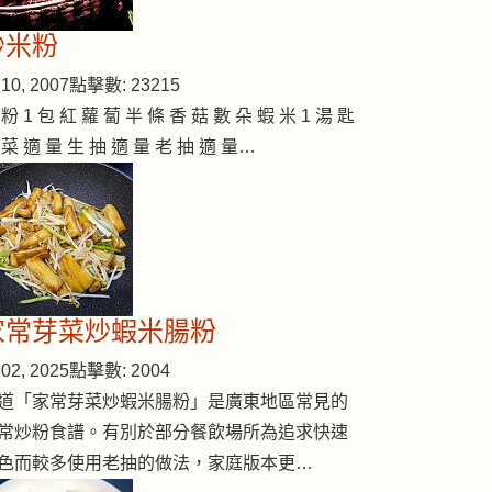
炒米粉
10, 2007
點擊數: 23215
reen Radish)
 粉 1 包 紅 蘿 蔔 半 條 香 菇 數 朵 蝦 米 1 湯 匙
 菜 適 量 生 抽 適 量 老 抽 適 量…
家常芽菜炒蝦米腸粉
02, 2025
點擊數: 2004
道「家常芽菜炒蝦米腸粉」是廣東地區常見的
常炒粉食譜。有別於部分餐飲場所為追求快速
色而較多使用老抽的做法，家庭版本更…