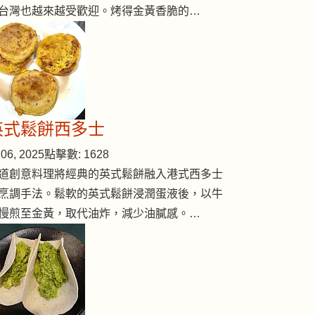
台灣也越來越受歡迎。烤得金黃香脆的…
英式鬆餅西多士
06, 2025
點擊數: 1628
道創意料理將經典的英式鬆餅融入港式西多士
烹調手法。鬆軟的英式鬆餅浸潤蛋液後，以牛
慢煎至金黃，取代油炸，減少油膩感。…