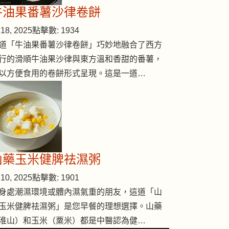
牛油果番薯沙律卷餅
18, 2025
點擊數: 1934
道「牛油果番薯沙律卷餅」巧妙地融合了西方
行的滑順牛油果沙律與東方溫和香甜的番薯，
以方便食用的卷餅形式呈現。這是一道…
山藥玉米健脾祛濕粥
10, 2025
點擊數: 1901
身處潮濕環境或體內濕氣重的朋友，這道「山
玉米健脾祛濕粥」是您早餐的理想選擇。山藥
淮山）和玉米（粟米）都是中醫認為健…