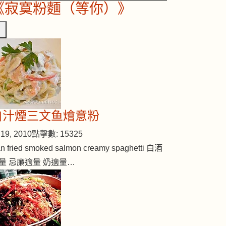
《寂寞粉麵（等你）》
白汁煙三文鱼燴意粉
19, 2010
點擊數: 15325
n fried smoked salmon creamy spaghetti 白酒
量 忌廉適量 奶適量…