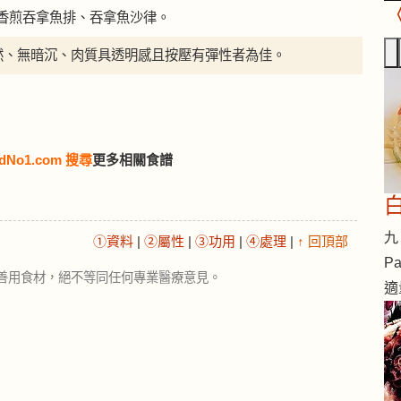
香煎吞拿魚排、吞拿魚沙律。
自然、無暗沉、肉質具透明感且按壓有彈性者為佳。
dNo1.com 搜尋
更多相關食譜
九 
①資料
|
②屬性
|
③功用
|
④處理
|
↑ 回頂部
Pa
善用食材，絕不等同任何專業醫療意見。
適