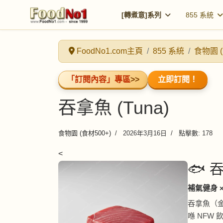
[轉煮意]系列
855 系統
FoodNo1.com主頁
855 系統
食物園 (
「訂閱內容」專區
>>
立即訂閱！
吞拿魚 (Tuna)
食物園 (食材500+)
2026年3月16日
點擊數: 178
<
🐟 吞
補氣健身 
吞拿魚（金
喺 NFW