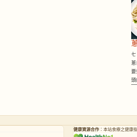
七 
蔥
要
頭
健康資源合作
：本站食療之健康