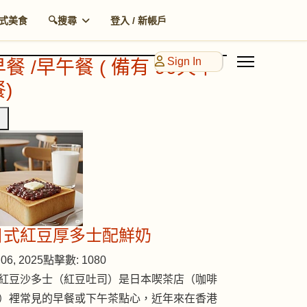
式美食
🔍搜尋
登入 / 新帳戶
Sign In
早餐 /早午餐 ( 備有 90天早
)
日式紅豆厚多士配鮮奶
06, 2025
點擊數: 1080
紅豆沙多士（紅豆吐司）是日本喫茶店（咖啡
）裡常見的早餐或下午茶點心，近年來在香港