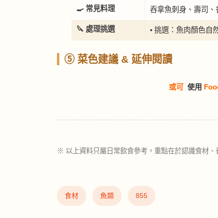
🍳 常見料理
吞拿魚刺身、壽司、
🔪 處理挑選
• 挑選：魚肉顏色
⑤ 菜色建議 & 延伸閱讀
或可
使用
Foo
※ 以上資料只屬日常飲食參考，重點在於認識食材、
食材
魚類
855