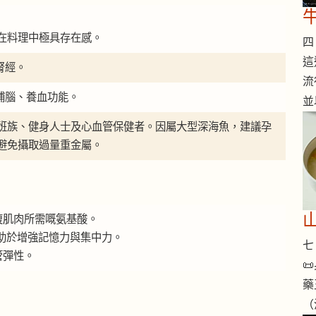
在料理中極具存在感。
四 
這
腎經。
流
、補腦、養血功能。
並
班族、健身人士及心血管保健者。因屬大型深海魚，建議孕
避免攝取過量重金屬。
復肌肉所需嘅氨基酸。
 有助於增強記憶力與集中力。
七 
管彈性。

藥
（