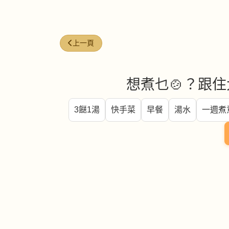
上一篇文章: 瑤柱絲 (Shredded Dried Scallop)
上一頁
想煮乜🍲？跟住
3餸1湯
快手菜
早餐
湯水
一週煮