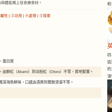
力與體能嘅上佳食療食材。
和
②屬性
|
③功用
|
④處理
|
⑤探索
四 
、蛋白質
這
的
由鮮紅（Akami）到淡粉紅（Otoro）不等，質地緊實。
油
嘅深海魚鮮味，口感由清爽到豐腴滑溜不等。