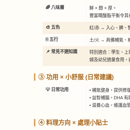
🌈 八味層
鮮 × 醇 × 厚。
豐富嘅酸脂平衡令其
🎨 五色
紅/赤 → 入心、脾、
🀄 五行
土/火 → 具備補氣
📌 常見不適知識
特別適合：學生、上
婦及幼兒適量食用，
③ 功用 × 小舒服 (日常建議)
💡 日常功用
• 補氣健身，提供修
• 益智補腦，DHA
• 滋養心血，維護血
④ 料理方向 × 處理小貼士