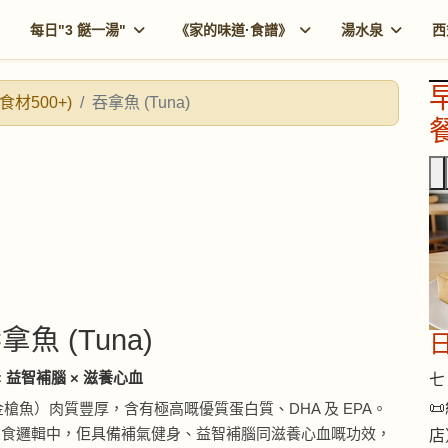
每日"3 餸一湯"
《家的味道·食譜》
湯水泉
西
食材500+)
吞拿魚 (Tuna)
餐
拿魚 (Tuna)
× 益智補腦 × 滋養心血
七 

槍魚）肉質豐厚，含有極高嘅優質蛋白質、DHA 及 EPA。
 飲食邏輯中，佢具備補氣健身、益智補腦同滋養心血嘅功效，
店