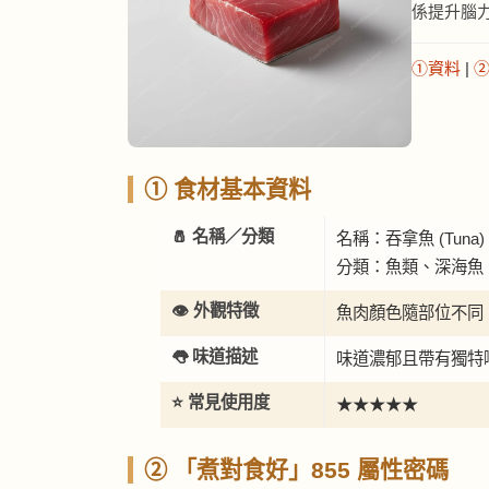
係提升腦
①資料
|
① 食材基本資料
🧂 名稱／分類
名稱：吞拿魚 (Tuna)
分類：魚類、深海魚
👁️ 外觀特徵
魚肉顏色隨部位不同，
👅 味道描述
味道濃郁且帶有獨特
⭐ 常見使用度
★★★★★
② 「煮對食好」855 屬性密碼