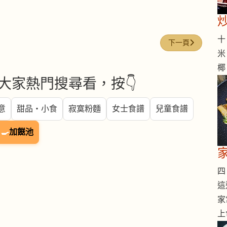
十 
下一篇文章: 青蘿蔔 (G
下一頁
米
椰
大家熱門搜尋看，按👇
意
甜品・小食
寂寞粉麵
女士食譜
兒童食譜
🍳
加餸池
四 
這
家
上