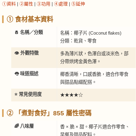
①資料
|
②屬性
|
③功用
|
④處理
|
⑤延伸
① 食材基本資料
🧂 名稱／分類
名稱：椰子片 (Coconut flakes)
分類：乾貨、零食
👁️ 外觀特徵
多為薄片狀，色澤白或淡米色，部
分帶烘烤金黃色澤。
👅 味道描述
椰香清晰，口感香脆，適合作零食
與甜品點綴配搭。
⭐ 常見使用度
★★★★☆
② 「煮對食好」855 屬性密碼
🌈 八味層
香 × 脆 × 甜。椰子片適合作零食、
早餐及甜品配料。