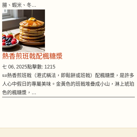
腸、蝦米、冬…
熱香煎班戟配楓糖漿
七 06, 2025
點擊數: 1215
📜熱香煎班戟（港式稱法，即鬆餅或班戟）配楓糖漿，是許多
人心中假日的專屬美味。金黃色的班戟堆疊成小山，淋上琥珀
色的楓糖漿，…