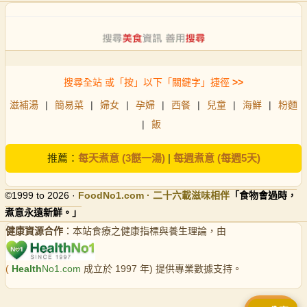
搜尋全站 或「按」以下「關鍵字」捷徑
>>
滋補湯
|
簡易菜
|
婦女
|
孕婦
|
西餐
|
兒童
|
海鮮
|
粉麵
|
飯
推薦：
每天煮意 (3餸一湯)
|
每週煮意 (每週5天)
©1999 to 2026 ·
FoodNo1
.com · 二十六載滋味相伴
「食物會過時，
煮意永遠新鮮。」
健康資源合作
：本站食療之健康指標與養生理論，由
(
Health
No1.com
成立於 1997 年) 提供專業數據支持。