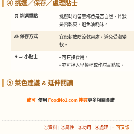
④ 挑選／保存／處理貼士
🛒 挑選重點
挑選時可留意椰香是否自然、片狀
是否乾爽，避免油耗味。
🧊 保存方式
宜密封放陰涼乾爽處，避免受潮變
軟。
👩‍🍳 小貼士
• 可直接食用。
• 亦可拌入早餐杯或作甜品點綴。
⑤ 菜色建議 & 延伸閱讀
或可
使用
FoodNo1.com 搜尋
更多相關食譜
①資料
|
②屬性
|
③功用
|
④處理
|
↑ 回頂部