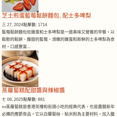
芝士煎蛋藍莓鬆餅麵包, 配士多啤梨
三 27, 2024
點擊數: 1714
藍莓鬆餅麵包佐雞蛋和士多啤梨是一道美味又營養的早餐，以
鬆軟的鬆餅、酸甜的藍莓、滑嫩的雞蛋和新鮮的士多啤梨為食
材，口感豐富…
蒸蘿蔔糕配甜醬與辣椒醬
七 08, 2025
點擊數: 881
📜蒸蘿蔔糕是香港茶樓和街頭小吃的經典代表，也是農曆新年
必備的應節食品。它以白蘿蔔絲、粘米粉為主要材料，加入臘