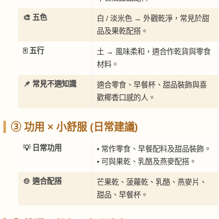
🎨 五色
白 / 淡米色 → 外觀乾淨，常見於甜
品及果乾配搭。
🀄 五行
土 → 風味柔和，適合作乾貨與零食
材料。
📌 常見不適知識
適合零食、早餐杯、甜品裝飾與喜
歡椰香口感的人。
③ 功用 × 小舒服 (日常建議)
💡 日常功用
• 常作零食、早餐配料及甜品裝飾。
• 可與果乾、乳酪及燕麥配搭。
🍲 適合配搭
芒果乾、菠蘿乾、乳酪、燕麥片、
甜品、早餐杯。