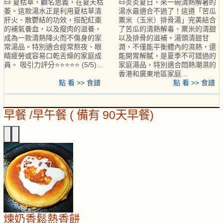
📜 夏枯草，顧名思義，在夏天枯
📜炎炎夏日，來一碗清熱解暑的
萎。這款湯水正是利用夏枯草清
湯水最適合不過了！這道「苦瓜
肝火、散鬱結的功效，搭配紅棗
粟米（玉米）排骨湯」完美結合
的補氣養血，以及瘦肉的滋養，
了苦瓜的清熱解毒、粟米的清甜
成為一款清熱降火而不傷身的家
以及排骨的滋補。湯頭清甜甘
常湯品。特別適合經常熬夜、眼
潤，不僅能平衡體內的濕熱，還
睛疲勞或容易口乾舌燥的家庭成
能開胃解膩，是夏季不可錯過的
員。 吸引力評分⭐⭐⭐⭐⭐ (5/5)…
家庭湯品，特別適合悶熱潮濕的
香港和廣東地區家庭…
點 看 >> 食譜
點 看 >> 食譜
早餐 /早午餐 ( 備有 90天早餐)
煉奶香鬆熱香餅