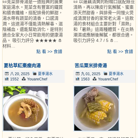
📜莧菜排骨湯是一道經典的廣東
📜 以蓮藕清爽的粉糯口感配綠豆
家庭湯水。莧菜含有豐富的鐵質
清熱，再以陳皮行氣解膩、蜜棗
和膳食纖維，搭配排骨的鮮甜，
添天然甜香，與排骨一同慢火煲
湯水帶有蔬菜的清香，口感清
成清潤甘香的家常老火湯。這款
潤。這道湯不僅能清熱解毒、滋
湯的食材組合主要針對「濕熱」
陰補血，還能幫助消化，是特別
和「暑熱」這兩種體質。在炎熱
適合全家大小日常飲用的健康湯
潮濕或應酬後解膩，都很合適。
品。 吸引力評分 ★★★★★ 🧂
吸引力評分 4.7 / 5 🧂…
材料…
點 看 >> 食譜
點 看 >> 食譜
夏枯草紅棗瘦肉湯
苦瓜粟米排骨湯
八 20, 2025
夏季湯水
九 01, 2025
夏季湯水
1552
YouareChef
1563
YouareChef