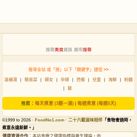
搜尋全站 或「按」以下「關鍵字」捷徑
>>
滋補湯
|
簡易菜
|
婦女
|
孕婦
|
西餐
|
兒童
|
海鮮
|
粉麵
|
飯
推薦：
每天煮意 (3餸一湯)
|
每週煮意 (每週5天)
©1999 to 2026 ·
FoodNo1
.com · 二十六載滋味相伴
「食物會過時，
煮意永遠新鮮。」
健康資源合作
：本站食療之健康指標與養生理論，由