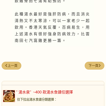
飲 雞 骨 田 七 湯 有 助 預 防 。
此 種 湯 水 最 好 是 強 肝 防 病 ， 而 且 消 炎
清 熱 又 不 太 寒 涼 ， 可 以 一 家 老 少 一 起
飲 用 。 香 港 天 氣 反 覆 ， 百 病 易 生 ， 用
上 述 湯 水 有 很 好 強 身 防 病 效 力 ， 比 雲
南 田 七 汽 窩 雞 更 勝 一 籌 。
上一篇文章: 酸梅鹹湯
下一篇文章:
上一頁
下一頁
" 湯水泉"
~400 款湯水食譜任選擇
往下拉出湯水食譜分類選擇
：