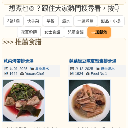
想煮乜🍲？跟住大家熱門搜尋看，按👇
3餸1湯
快手菜
早餐
湯水
一週煮意
甜品・小食
寂寞粉麵
女士食譜
兒童食譜
🍳
加餸池
>>> 推薦食譜
莧菜海帶排骨湯
蓮藕綠豆陳皮蜜棗排骨湯
九 01, 2025
夏季湯水
八 18, 2025
夏季湯水
1644
YouareChef
1924
Food No.1