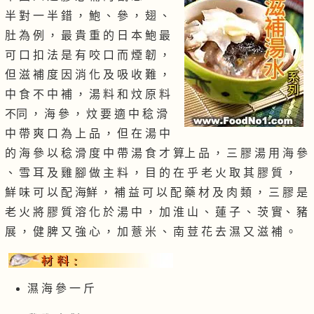
半 對 一 半 錯 ， 鮑 、 參 ， 翅 、
肚 為 例 ， 最 貴 重 的 日 本 鮑 最
可 口 扣 法 是 有 咬 口 而 煙 韌 ，
但 滋 補 度 因 消 化 及 吸 收 難 ，
中 食 不 中 補 ， 湯 料 和 炆 原 料
不同 ， 海 參 ， 炆 要 適 中 稔 滑
中 帶 爽 口 為 上 品 ， 但 在 湯 中
的 海 參 以 稔 滑 度 中 帶 湯 食 才 算上 品 ， 三 膠 湯 用 海 參
、 雪 耳 及 雞 腳 做 主 料 ， 目 的 在 乎 老 火 取 其 膠 質 ，
鮮 味 可 以 配 海鮮 ， 補 益 可 以 配 藥 材 及 肉 類 ， 三 膠 是
老 火 將 膠 質 溶 化 於 湯 中 ， 加 淮 山 、 蓮 子 、 茨 實、 豬
展 ， 健 脾 又 強 心 ， 加 薏 米 、 南 荳 花 去 濕 又 滋 補 。
濕 海 參 一 斤