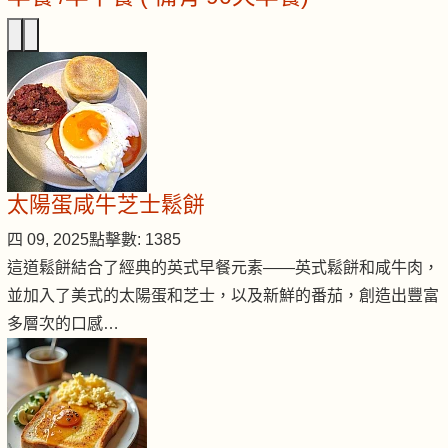
太陽蛋咸牛芝士鬆餅
四 09, 2025
點擊數: 1385
這道鬆餅結合了經典的英式早餐元素——英式鬆餅和咸牛肉，
並加入了美式的太陽蛋和芝士，以及新鮮的番茄，創造出豐富
多層次的口感…