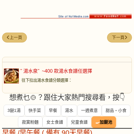
上一篇文章: 蜜棗豬肺湯
下一篇文章:
上一頁
下一頁
" 湯水泉"
~400 款湯水食譜任選擇
往下拉出湯水食譜分類選擇
：
想煮乜🍲？跟住大家熱門搜尋看，按👇
3餸1湯
快手菜
早餐
湯水
一週煮意
甜品・小食
寂寞粉麵
女士食譜
兒童食譜
🍳
加餸池
早餐 /早午餐 ( 備有 90天早餐)