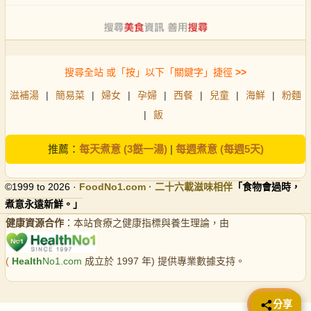
搜尋全站 或「按」以下「關鍵字」捷徑
>>
滋補湯
|
簡易菜
|
婦女
|
孕婦
|
西餐
|
兒童
|
海鮮
|
粉麵
|
飯
推薦：
每天煮意 (3餸一湯)
|
每週煮意 (每週5天)
©1999 to 2026 ·
FoodNo1
.com · 二十六載滋味相伴
「食物會過時，
煮意永遠新鮮。」
健康資源合作
：本站食療之健康指標與養生理論，由
(
Health
No1.com
成立於 1997 年) 提供專業數據支持。
📤 分享
分享