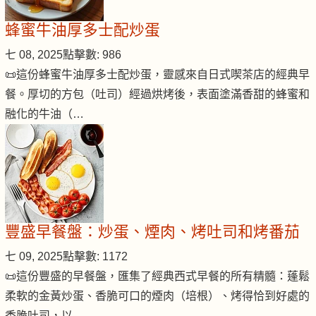
蜂蜜牛油厚多士配炒蛋
七 08, 2025
點擊數: 986
📜這份蜂蜜牛油厚多士配炒蛋，靈感來自日式喫茶店的經典早
餐。厚切的方包（吐司）經過烘烤後，表面塗滿香甜的蜂蜜和
融化的牛油（…
豐盛早餐盤：炒蛋、煙肉、烤吐司和烤番茄
七 09, 2025
點擊數: 1172
📜這份豐盛的早餐盤，匯集了經典西式早餐的所有精髓：蓬鬆
柔軟的金黃炒蛋、香脆可口的煙肉（培根）、烤得恰到好處的
香脆吐司，以…