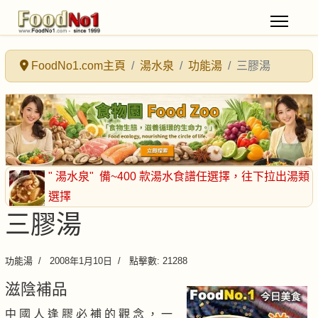
FoodNo1.com主頁
湯水泉
功能湯
三膠湯
" 湯水泉"
備~400 款湯水食譜任選擇
，往下拉出湯類
選擇
三膠湯
功能湯
2008年1月10日
點擊數: 21288
滋陰補品
中 國 人 逢 膠 必 補 的 觀 念 ， 一