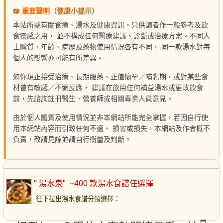
📖
重要聲明
（健康小提示）
本站所載有關食療、湯水及健康資訊，只供讀者作一般參考及飲
食靈感之用， 並不構成任何醫療建議、診斷或治療方案。不同人
士體質、年齡、病歷及藥物使用情況各有不同， 同一款湯水對每
個人的影響亦可能有所差異。
如你現正接受治療、長期服藥、正值懷孕／哺乳期，或對某些食
材曾有敏感／不適反應， 建議在飲用任何補益湯水或更改飲食
前，先諮詢註冊醫生、營養師或相關專業人員意見。
由於個人體質及使用情況並非本網站所能完全掌握，若因自行使
用本網站內容而引致任何不適、 損害或損失，本網站及作者概不
負責，敬請見諒並請自行衡量及判斷。
" 湯水泉"
~400 款湯水食譜任選擇
往下拉出湯水食譜分類選擇
：