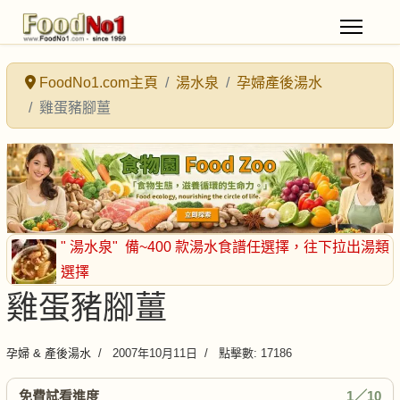
FoodNo1.com主頁
湯水泉
孕婦產後湯水
雞蛋豬腳薑
" 湯水泉"
備~400 款湯水食譜任選擇
，往下拉出湯類
選擇
雞蛋豬腳薑
孕婦 & 產後湯水
2007年10月11日
點擊數: 17186
免費試看進度
1／10