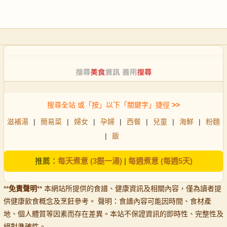
搜尋全站 或「按」以下「關鍵字」捷徑
>>
滋補湯
|
簡易菜
|
婦女
|
孕婦
|
西餐
|
兒童
|
海鮮
|
粉麵
|
飯
推薦：
每天煮意 (3餸一湯)
|
每週煮意 (每週5天)
**
免責聲明
** 本網站所提供的食譜、健康資訊及相關內容，僅為讀者提
供健康飲食概念及烹飪參考。 聲明：食譜內容可能因時間、食材產
地、個人體質等因素而存在差異。本站不保證資訊的即時性、完整性及
絕對準確性。