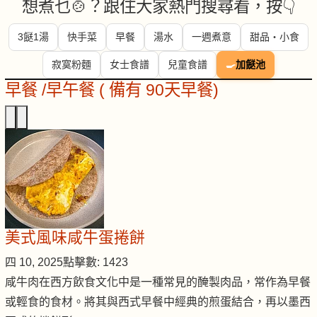
想煮乜🍲？跟住大家熱門搜尋看，按👇
3餸1湯
快手菜
早餐
湯水
一週煮意
甜品・小食
寂寞粉麵
女士食譜
兒童食譜
🍳
加餸池
早餐 /早午餐 ( 備有 90天早餐)
美式風味咸牛蛋捲餅
四 10, 2025
點擊數: 1423
咸牛肉在西方飲食文化中是一種常見的醃製肉品，常作為早餐
或輕食的食材。將其與西式早餐中經典的煎蛋結合，再以墨西