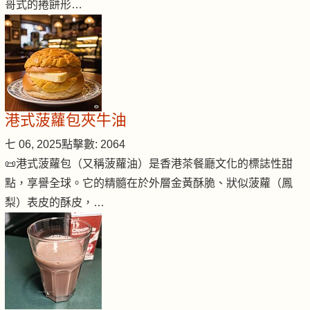
哥式的捲餅形…
港式菠蘿包夾牛油
七 06, 2025
點擊數: 2064
📜港式菠蘿包（又稱菠蘿油）是香港茶餐廳文化的標誌性甜
點，享譽全球。它的精髓在於外層金黃酥脆、狀似菠蘿（鳳
梨）表皮的酥皮，…