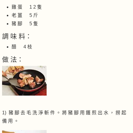
雞 蛋 1 2 隻
老 薑 5 斤
豬 腳 5 隻
調 味 料：
醋 4 枝
做 法：
1) 豬 腳 去 毛 洗 淨 斬 件 。 將 豬 腳 用 鑊 煎 出 水 ， 撈 起
備 用 。