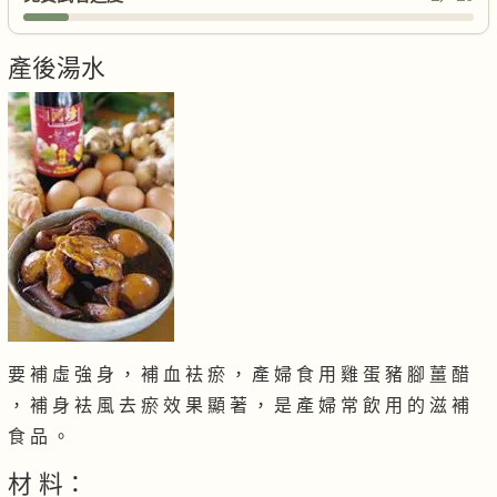
產後湯水
要 補 虛 強 身 ， 補 血 袪 瘀 ， 產 婦 食 用 雞 蛋 豬 腳 薑 醋
， 補 身 袪 風 去 瘀 效 果 顯 著 ， 是 產 婦 常 飲 用 的 滋 補
食 品 。
材 料：