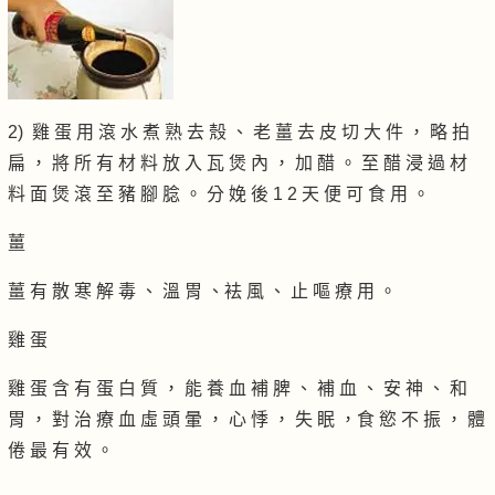
2) 雞 蛋 用 滾 水 煮 熟 去 殼 、 老 薑 去 皮 切 大 件 ， 略 拍
扁 ， 將 所 有 材 料 放 入 瓦 煲 內 ， 加 醋 。 至 醋 浸 過 材
料 面 煲 滾 至 豬 腳 腍 。 分 娩 後 1 2 天 便 可 食 用 。
薑
薑 有 散 寒 解 毒 、 溫 胃 、袪 風 、 止 嘔 療 用 。
雞 蛋
雞 蛋 含 有 蛋 白 質 ， 能 養 血 補 脾 、 補 血 、 安 神 、 和
胃 ， 對 治 療 血 虛 頭 暈 ， 心 悸 ， 失 眠 ，食 慾 不 振 ， 體
倦 最 有 效 。