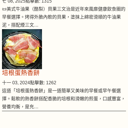
七 08, 2025
點擊數: 1315
📜美式牛油果（酪梨）貝果三文治是近年來風靡健康飲食圈的
早餐選擇。烤得外脆內軟的貝果，塗抹上綿密滑順的牛油果
泥，搭配煙三文…
培根蛋熱香餅
十一 03, 2024
點擊數: 1262
這道「培根蛋熱香餅」是一道簡單又美味的早餐或早午餐選
擇。鬆軟的熱香餅搭配香脆的培根和滑嫩的煎蛋，口感豐富，
營養均衡，是充…