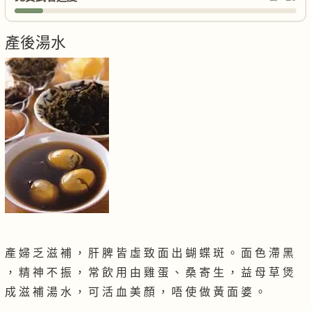
產後湯水
產 婦 乏 滋 補 ， 肝 脾 皆 虛 致 面 出 蝴 蝶 斑 。 面 色 滯 黑
， 精 神 不 振 ， 常 飲 用 由 雞 蛋 、 桑 寄 生 ， 益 母 草 煲
成 滋 補 湯 水 ， 可 活 血 美 顏 ， 唔 使 做 黃 面 婆 。