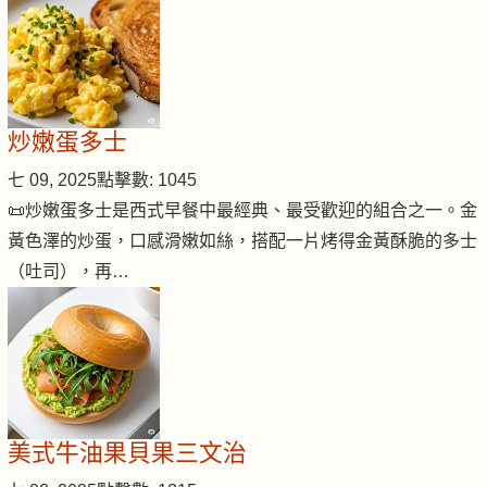
炒嫩蛋多士
七 09, 2025
點擊數: 1045
📜炒嫩蛋多士是西式早餐中最經典、最受歡迎的組合之一。金
黃色澤的炒蛋，口感滑嫩如絲，搭配一片烤得金黃酥脆的多士
（吐司），再…
美式牛油果貝果三文治