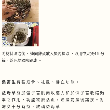
將材料浸泡後， 連同雞蛋放入煲內煲滾 ，改用中火煲4 5 分
鐘，落冰糖調味即成 。
桑 寄 生
有 強 筋 骨 、 袪 風 、 養 血 功 能 。
益 母 草
能 加 強 子 宮 肌 肉 收 縮 力 和 加 快 子 宮 收 縮 頻
率 之 作 用 ， 功 能 袪 瘀 活 血 ， 治 產 前 產 後 諸 疾 。 對
婦 女 十 分 有 益 ， 故 稱 益 母 草 。