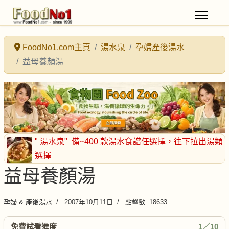
FoodNo1.com主頁
湯水泉
孕婦產後湯水
益母養顏湯
" 湯水泉"
備~400 款湯水食譜任選擇
，往下拉出湯類
選擇
益母養顏湯
孕婦 & 產後湯水
2007年10月11日
點擊數: 18633
免費試看進度
1／10