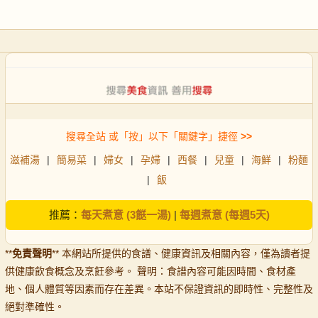
搜尋全站 或「按」以下「關鍵字」捷徑
>>
滋補湯
|
簡易菜
|
婦女
|
孕婦
|
西餐
|
兒童
|
海鮮
|
粉麵
|
飯
推薦：
每天煮意 (3餸一湯)
|
每週煮意 (每週5天)
**
免責聲明
** 本網站所提供的食譜、健康資訊及相關內容，僅為讀者提
供健康飲食概念及烹飪參考。 聲明：食譜內容可能因時間、食材產
地、個人體質等因素而存在差異。本站不保證資訊的即時性、完整性及
絕對準確性。