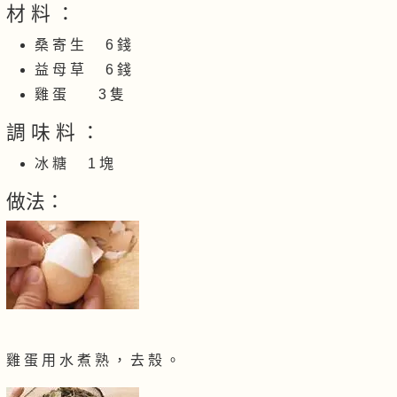
材 料 ：
桑 寄 生 6 錢
益 母 草 6 錢
雞 蛋 3 隻
調 味 料 ：
冰 糖 1 塊
做法：
雞 蛋 用 水 煮 熟 ， 去 殼 。