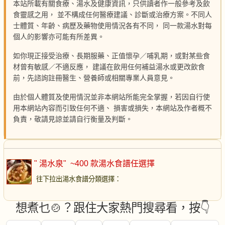
本站所載有關食療、湯水及健康資訊，只供讀者作一般參考及飲
食靈感之用， 並不構成任何醫療建議、診斷或治療方案。不同人
士體質、年齡、病歷及藥物使用情況各有不同， 同一款湯水對每
個人的影響亦可能有所差異。
如你現正接受治療、長期服藥、正值懷孕／哺乳期，或對某些食
材曾有敏感／不適反應， 建議在飲用任何補益湯水或更改飲食
前，先諮詢註冊醫生、營養師或相關專業人員意見。
由於個人體質及使用情況並非本網站所能完全掌握，若因自行使
用本網站內容而引致任何不適、 損害或損失，本網站及作者概不
負責，敬請見諒並請自行衡量及判斷。
" 湯水泉"
~400 款湯水食譜任選擇
往下拉出湯水食譜分類選擇
：
想煮乜🍲？跟住大家熱門搜尋看，按👇