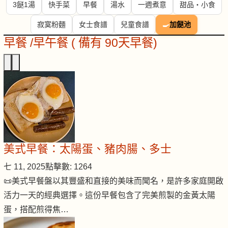
3餸1湯
快手菜
早餐
湯水
一週煮意
甜品・小食
寂寞粉麵
女士食譜
兒童食譜
🍳
加餸池
早餐 /早午餐 ( 備有 90天早餐)
美式早餐：太陽蛋、豬肉腸、多士
七 11, 2025
點擊數: 1264
📜美式早餐盤以其豐盛和直接的美味而聞名，是許多家庭開啟
活力一天的經典選擇。這份早餐包含了完美煎製的金黃太陽
蛋，搭配煎得焦…