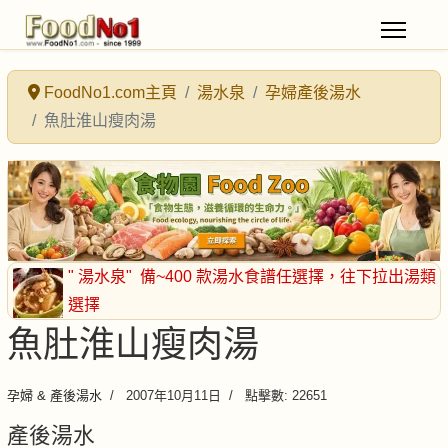
FoodNo1.com主頁
湯水泉
孕婦產後湯水
魚肚淮山瘦肉湯
" 湯水泉"
備~400 款湯水食譜任選擇
，往下拉出湯類
選擇
魚肚淮山瘦肉湯
孕婦 & 產後湯水
2007年10月11日
點擊數: 22651
產後湯水