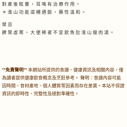
對 產 後 眩 暈 ， 耳 鳴 有 治 療 作 用 。
＊ 淮 山 功 能 滋 補 通 脈 ， 藥 性 溫 和 。
禁 忌
脾 胃 虛 寒 ， 大 便 稀 者 不 宜 飲 魚 肚 淮 山 瘦 肉 湯 。
**
免責聲明
** 本網站所提供的食譜、健康資訊及相關內容，僅
為讀者提供健康飲食概念及烹飪參考。 聲明：食譜內容可能
因時間、食材產地、個人體質等因素而存在差異。本站不保證
資訊的即時性、完整性及絕對準確性。