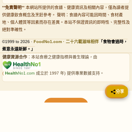
**
免責聲明
** 本網站所提供的食譜、健康資訊及相關內容，僅為讀者提
供健康飲食概念及烹飪參考。 聲明：食譜內容可能因時間、食材產
地、個人體質等因素而存在差異。本站不保證資訊的即時性、完整性及
絕對準確性。
©1999 to 2026 ·
FoodNo1
.com · 二十六載滋味相伴
「食物會過時，
煮意永遠新鮮。」
健康資源合作
：本站食療之健康指標與養生理論，由
(
Health
No1.com
成立於 1997 年) 提供專業數據支持。
📤 分享
分享
載入更多食譜
請使用下方頁數繼續瀏覽更多食譜