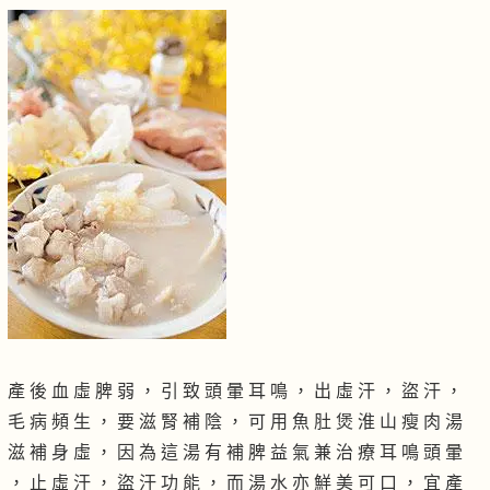
產 後 血 虛 脾 弱 ， 引 致 頭 暈 耳 鳴 ， 出 虛 汗 ， 盜 汗 ，
毛 病 頻 生 ， 要 滋 腎 補 陰 ， 可 用 魚 肚 煲 淮 山 瘦 肉 湯
滋 補 身 虛 ， 因 為 這 湯 有 補 脾 益 氣 兼 治 療 耳 鳴 頭 暈
， 止 虛 汗 ， 盜 汗 功 能 ， 而 湯 水 亦 鮮 美 可 口 ， 宜 產