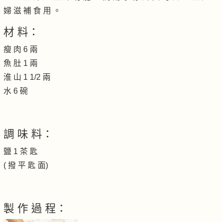
婦 滋 補 食 用 。
材 料：
瘦 肉 6 兩
魚 肚 1 兩
淮 山 1 1/2 兩
水 6 碗
調 味 料：
鹽 1 茶 匙
( 撥 平 匙 面)
製 作 過 程：