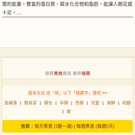
需的能量。豐富的蛋白質、碳水化合物和脂肪，能讓人飽足感
十足。…
搜尋全站 或「按」以下「關鍵字」捷徑
>>
滋補湯
|
簡易菜
|
婦女
|
孕婦
|
西餐
|
兒童
|
海鮮
|
粉麵
|
飯
推薦：
每天煮意 (3餸一湯)
|
每週煮意 (每週5天)