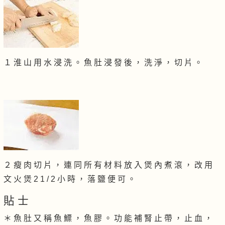
１ 淮 山 用 水 浸 洗 。 魚 肚 浸 發 後 ， 洗 淨 ， 切 片 。
２ 瘦 肉 切 片 ， 連 同 所 有 材 料 放 入 煲 內 煮 滾 ， 改 用
文 火 煲 2 1 / 2 小 時 ， 落 鹽 便 可 。
貼 士
＊ 魚 肚 又 稱 魚 鰾 ， 魚 膠 。 功 能 補 腎 止 帶 ， 止 血 ，