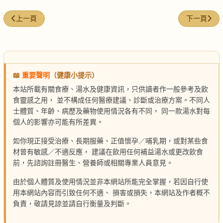
上一篇文章: 淮山杞子塘虱湯
下一篇文章
上一頁
下一頁
📖
重要聲明
（健康小提示）
本站所載有關食療、湯水及健康資訊，只供讀者作一般參考及飲
食靈感之用， 並不構成任何醫療建議、診斷或治療方案。不同人
士體質、年齡、病歷及藥物使用情況各有不同， 同一款湯水對每
個人的影響亦可能有所差異。
如你現正接受治療、長期服藥、正值懷孕／哺乳期，或對某些食
材曾有敏感／不適反應， 建議在飲用任何補益湯水或更改飲食
前，先諮詢註冊醫生、營養師或相關專業人員意見。
由於個人體質及使用情況並非本網站所能完全掌握，若因自行使
用本網站內容而引致任何不適、 損害或損失，本網站及作者概不
負責，敬請見諒並請自行衡量及判斷。