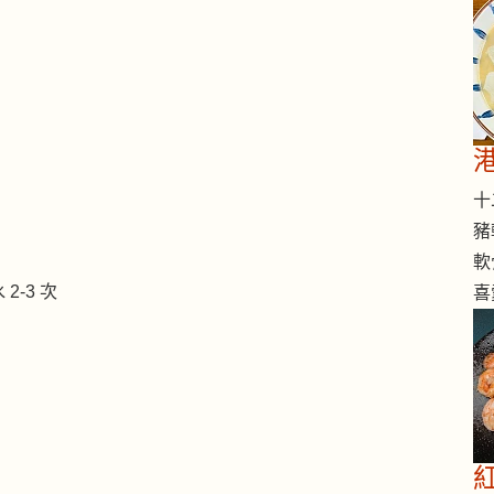
十二
豬
軟
-3 次
喜