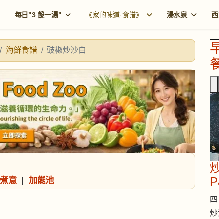
每日"3 餸一湯"
《家的味道·食譜》
湯水泉
西
海鮮食譜
豉椒炒沙白
餐
炒
P
煮意
|
加餸池
四 
炒