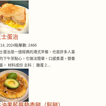
芝士蛋治
14, 2024
點擊數: 2466
士蛋治是一道經典的港式早餐，也是許多人喜
的下午茶點心。它做法簡單，口感香濃，營養
富。 材料成份 主料： 雞蛋 2…
牛油果藍莓熱香餅（鬆餅）