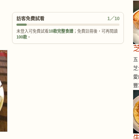
訪客免費試看
1／10
未登入可免費試看
10款完整食譜
；免費註冊後，可再閱讀
100款
。
五 
芝
愛
豐