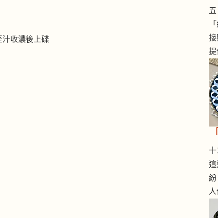
五 
「
接
至汁收濃後上碟
提
十二
這
紛
人