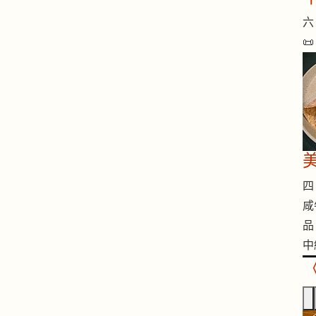
六 

四 
咸
品
中