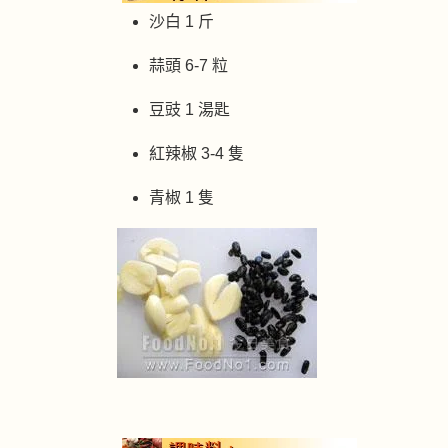
沙白 1 斤
蒜頭 6-7 粒
豆豉 1 湯匙
紅辣椒 3-4 隻
青椒 1 隻