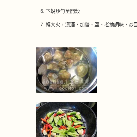
下蜆炒勻至開殼
轉大火，灒酒，加糖、鹽、老抽調味，炒