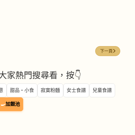
下一篇文章: 蕃茄
下一頁
大家熱門搜尋看，按👇
意
甜品・小食
寂寞粉麵
女士食譜
兒童食譜
🍳
加餸池