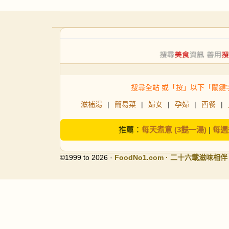
搜尋全站 或「按」以下「關鍵
滋補湯
|
簡易菜
|
婦女
|
孕婦
|
西餐
|
推薦：
每天煮意 (3餸一湯)
|
每週
©1999 to 2026 ·
FoodNo1
.com · 二十六載滋味相伴