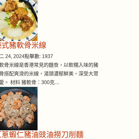
港式豬軟骨米線
 24, 2024
點擊數: 1937
軟骨米線是香港常見的麵食，以軟糯入味的豬
骨搭配爽滑的米線，湯頭濃郁鮮美，深受大眾
愛。 材料 豬軟骨：300克…
紅蔥蝦仁豬油豉油撈刀削麵