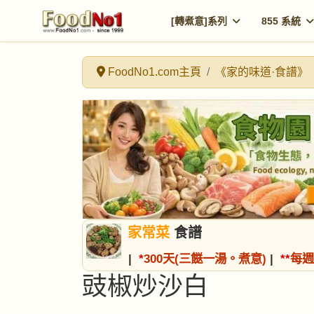
[轉煮意]系列
855 系統
FoodNo1.com主頁
《家的味道·食譜》
家常菜
食譜
|
*
300天(三餸一湯。煮意)
|
*
*
每週
豉椒炒沙白