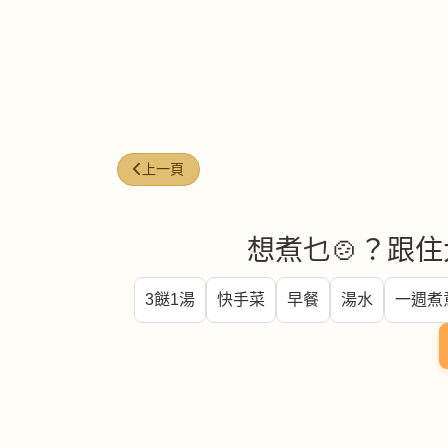
上一篇文章: 芥蘭炒鮮魷
上一頁
想煮乜🍲？跟住
3餸1湯
快手菜
早餐
湯水
一週煮