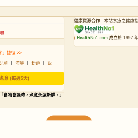
健康資源合作
：本站食療之健康
(
Health
No1.com
成立於 1997
字」捷徑
>>
兒童
|
海鮮
|
粉麵
|
飯
煮意 (每週5天)
「食物會過時，煮意永遠新鮮。」
載入更多食譜