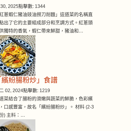
30, 2025
點擊數: 1344
紅蔥蝦仁豬油豉油撈刀削麵」這道菜的名稱直
點出了它的主要組成部分和烹調方式。紅蔥頭
供獨特的香氣，蝦仁帶來鮮甜，豬油和…
「繽紛腸粉炒」食譜
 02, 2024
點擊數: 1219
道菜結合了腸粉的滑嫩與蔬菜的鮮脆，色彩繽
，口感豐富，故名「繽紛腸粉炒」。 材料 (2-3
份) 主料：…