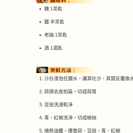
糖 1茶匙
鹽 半茶匙
老抽 1茶匙
酒 1湯匙
沙白浸泡在鹽水，讓其吐沙，其間反覆換水 2
蒜頭去皮拍扁，切成蒜茸
豆豉洗浸乾淨
青、紅椒洗淨，切成椒絲
燒熱油鑊，爆香蒜、豆豉，青、紅椒