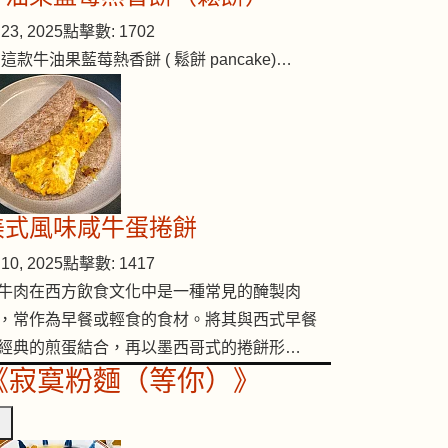
23, 2025
點擊數: 1702
 這款牛油果藍莓熱香餅 ( 鬆餅 pancake)…
美式風味咸牛蛋捲餅
10, 2025
點擊數: 1417
牛肉在西方飲食文化中是一種常見的醃製肉
，常作為早餐或輕食的食材。將其與西式早餐
經典的煎蛋結合，再以墨西哥式的捲餅形…
《寂寞粉麵（等你）》