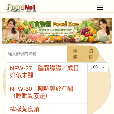
輸入部份的標題
過
清
濾
除
每頁顯示條數
NFW-27｜腦霧朦朦／成日
好似未醒
NFW-30｜瞓咗等於冇瞓
（睡眠質素差）
檸檬蒸烏頭