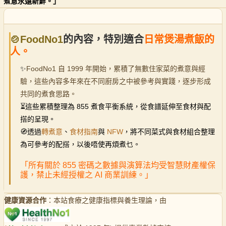
煮意永遠新鮮。」
🍲FoodNo1
的內容，特別適合
日常煲湯煮飯的
人。
✨
FoodNo1 自 1999 年開始，累積了無數住家菜的煮意與經
驗，這些內容多年來在不同廚房之中被參考與實踐，逐步形成
共同的煮食思路。
⏳
這些累積整理為 855 煮食平衡系統，從食譜延伸至食材與配
搭的呈現。
🧭透過
轉煮意
、
食材指南
與
NFW
，將不同菜式與食材組合整理
為可參考的配搭，以後唔使再煩煮乜。
「所有關於 855 密碼之數據與演算法均受智慧財產權保
護，禁止未經授權之 AI 商業訓練。」
健康資源合作
：本站食療之健康指標與養生理論，由