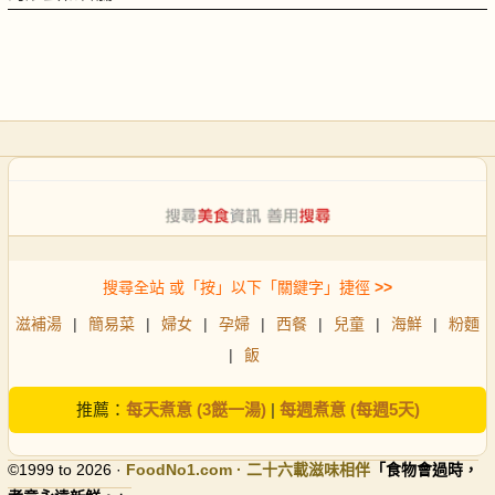
搜尋全站 或「按」以下「關鍵字」捷徑
>>
滋補湯
|
簡易菜
|
婦女
|
孕婦
|
西餐
|
兒童
|
海鮮
|
粉麵
|
飯
推薦：
每天煮意 (3餸一湯)
|
每週煮意 (每週5天)
©1999 to 2026 ·
FoodNo1
.com · 二十六載滋味相伴
「食物會過時，