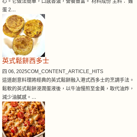
心。它做法簡單，口感香濃，營養豐富。 材料成份 主料： 雞
蛋 2…
英式鬆餅西多士
四 06, 2025
COM_CONTENT_ARTICLE_HITS
這道創意料理將經典的英式鬆餅融入港式西多士的烹調手法。
鬆軟的英式鬆餅浸潤蛋液後，以牛油慢煎至金黃，取代油炸，
減少油膩感。…