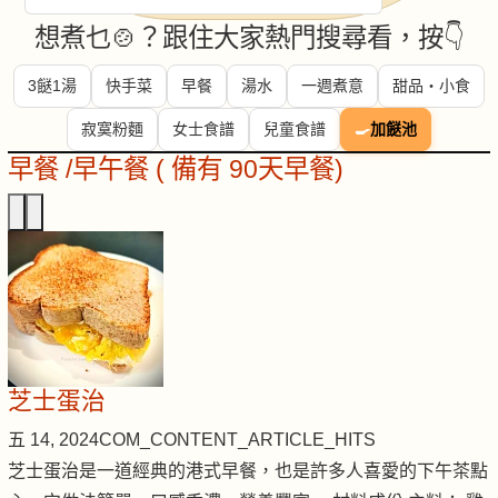
想煮乜🍲？跟住大家熱門搜尋看，按👇
3餸1湯
快手菜
早餐
湯水
一週煮意
甜品・小食
寂寞粉麵
女士食譜
兒童食譜
🍳
加餸池
早餐 /早午餐 ( 備有 90天早餐)
芝士蛋治
五 14, 2024
COM_CONTENT_ARTICLE_HITS
芝士蛋治是一道經典的港式早餐，也是許多人喜愛的下午茶點