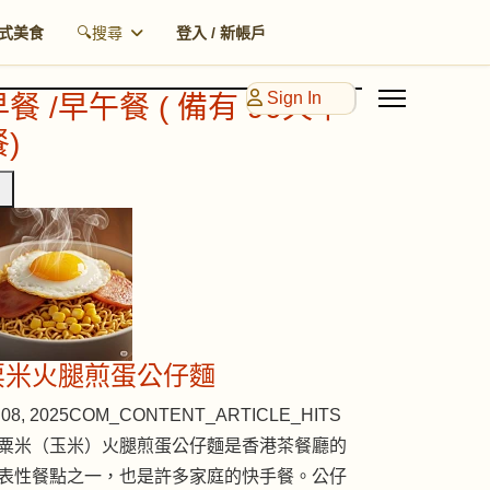
式美食
🔍搜尋
登入 / 新帳戶
Sign In
早餐 /早午餐 ( 備有 90天早
)
粟米火腿煎蛋公仔麵
08, 2025
COM_CONTENT_ARTICLE_HITS
粟米（玉米）火腿煎蛋公仔麵是香港茶餐廳的
表性餐點之一，也是許多家庭的快手餐。公仔