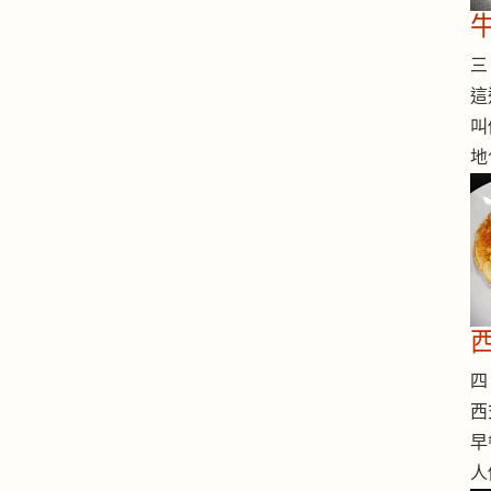
三 
這
叫
地
西
四 
西
早
人