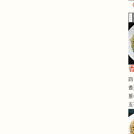
四 
香
蔥
五