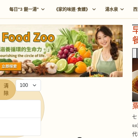
每日"3 餸一湯"
《家的味道·食譜》
湯水泉
西
餐
每頁顯示條數
清
除
七 

代