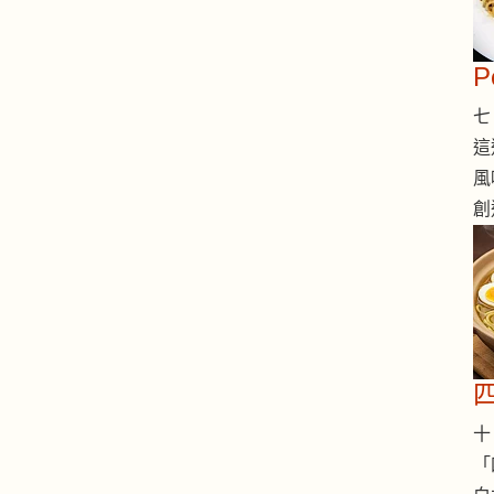
七 
這
風
創
十 
「