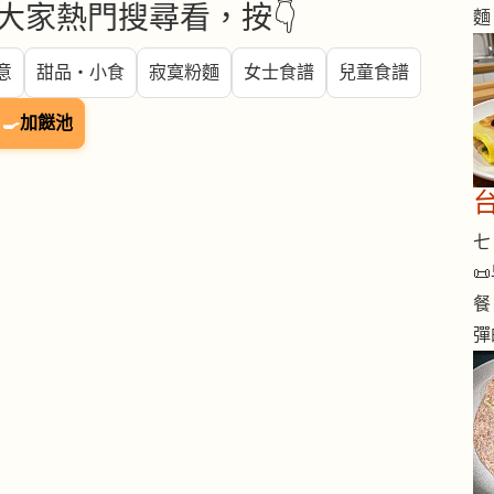
大家熱門搜尋看，按👇
麵
意
甜品・小食
寂寞粉麵
女士食譜
兒童食譜
🍳
加餸池
七 

餐
彈