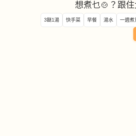
想煮乜🍲？跟住
3餸1湯
快手菜
早餐
湯水
一週煮