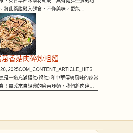
朮、炙甘草四味藥材組成，具有健脾益氣的功
。將此藥膳融入麵食，不僅美味，更能…
薑蔥香菇肉碎炒粗麵
20, 2025
COM_CONTENT_ARTICLE_HITS
這是一道充滿鑊氣(鍋氣) 和中華傳統風味的家常
食！靈感來自經典的廣東炒麵，我們將肉碎…