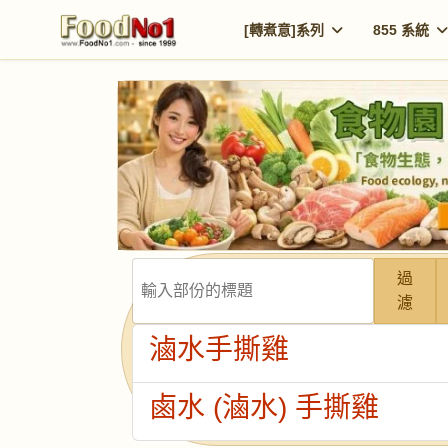
[轉煮意]系列
855 系統
輸入部份的標題
過
濾
滷水手撕雞
鹵水 (滷水) 手撕雞