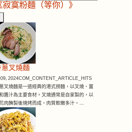
《寂寞粉麵（等你）》
香蔥叉燒麵
09, 2024
COM_CONTENT_ARTICLE_HITS
蔥叉燒麵是一道經典的港式撈麵，以叉燒、薑
和醬汁為主要食材。叉燒通常是自家製的，以
花肉醃製後燒烤而成，肉質軟嫩多汁，…