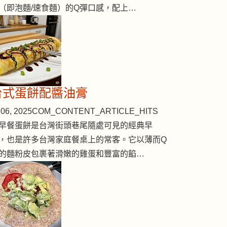
（即泡麵/速食麵）的Q彈口感，配上…
台式蛋餅配醬油膏
06, 2025
COM_CONTENT_ARTICLE_HITS
早餐蛋餅是台灣街頭巷尾隨處可見的經典早
，也是許多台灣家庭餐桌上的常客。它以薄而Q
的麵粉皮包裹著滑嫩的雞蛋和豐富的餡…