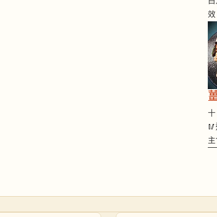
白
效
十 

主