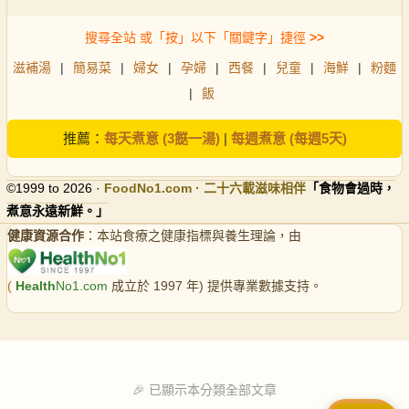
搜尋全站 或「按」以下「關鍵字」捷徑
>>
滋補湯
|
簡易菜
|
婦女
|
孕婦
|
西餐
|
兒童
|
海鮮
|
粉麵
|
飯
推薦：
每天煮意 (3餸一湯)
|
每週煮意 (每週5天)
©1999 to 2026 ·
FoodNo1
.com · 二十六載滋味相伴
「食物會過時，
煮意永遠新鮮。」
健康資源合作
：本站食療之健康指標與養生理論，由
(
Health
No1.com
成立於 1997 年) 提供專業數據支持。
🎉 已顯示本分類全部文章