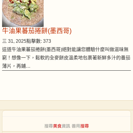
牛油果蕃茄捲餅(墨西哥)
三 31, 2025
點擊數: 373
這道牛油果蕃茄捲餅(墨西哥)絕對能讓您體驗什麼叫做滋味無
窮！想像一下，鬆軟的全麥餅皮溫柔地包裹著新鮮多汁的番茄
薄片，再鋪…