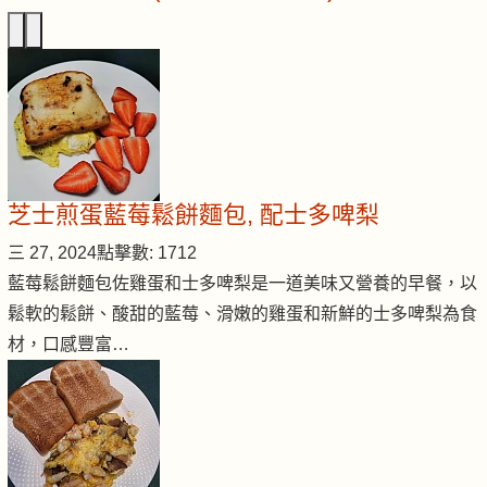
芝士煎蛋藍莓鬆餅麵包, 配士多啤梨
三 27, 2024
點擊數: 1712
藍莓鬆餅麵包佐雞蛋和士多啤梨是一道美味又營養的早餐，以
鬆軟的鬆餅、酸甜的藍莓、滑嫩的雞蛋和新鮮的士多啤梨為食
材，口感豐富…