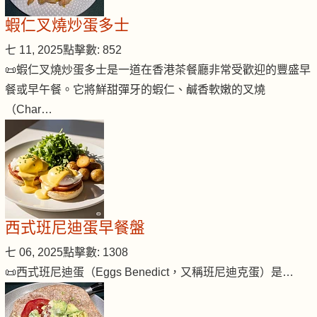
蝦仁叉燒炒蛋多士
七 11, 2025
點擊數: 852
📜蝦仁叉燒炒蛋多士是一道在香港茶餐廳非常受歡迎的豐盛早
餐或早午餐。它將鮮甜彈牙的蝦仁、鹹香軟嫩的叉燒
（Char…
西式班尼迪蛋早餐盤
七 06, 2025
點擊數: 1308
📜西式班尼迪蛋（Eggs Benedict，又稱班尼迪克蛋）是…