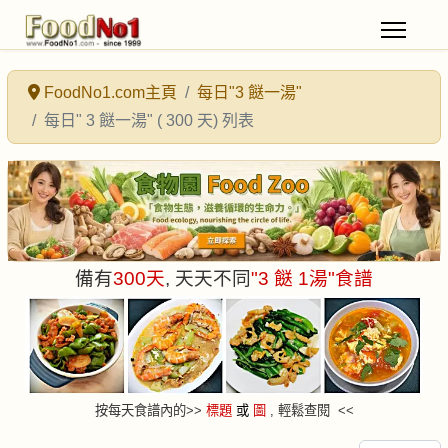
FoodNo1.com主頁
每日"3 餸一湯"
每日" 3 餸一湯" ( 300 天) 列表
備有
300
天
, 天天不同
"3 餸 1湯"食譜
按每天食譜內的
>
>
標題
或
圖
, 輕鬆查閱 <<