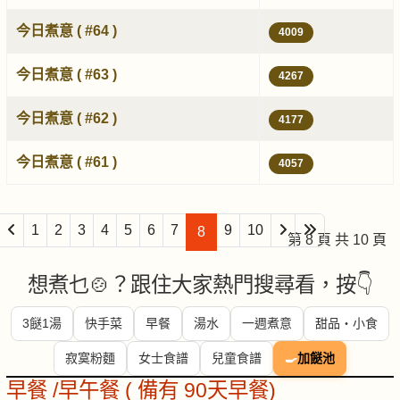
今日煮意 ( #64 )
4009
今日煮意 ( #63 )
4267
今日煮意 ( #62 )
4177
今日煮意 ( #61 )
4057
1
2
3
4
5
6
7
9
10
8
第 8 頁 共 10 頁
想煮乜🍲？跟住大家熱門搜尋看，按👇
3餸1湯
快手菜
早餐
湯水
一週煮意
甜品・小食
寂寞粉麵
女士食譜
兒童食譜
🍳
加餸池
早餐 /早午餐 ( 備有 90天早餐)