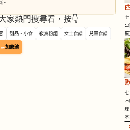
斷。
七 
大家熱門搜尋看，按👇

蛋
意
甜品・小食
寂寞粉麵
女士食譜
兒童食譜
🍳
加餸池
歐
七 

理
基