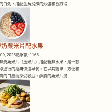
的白粥，搭配金黃滑嫩的炒蛋和香煎得…
海鮮記日子
鮮奶粟米片配水果
09, 2025
點擊數: 1165
鮮奶粟米片（玉米片）搭配新鮮水果，是一款
球通行的經典快速早餐。它以其簡單、方便和
爽的口感而深受歡迎。酥脆的粟米片浸…