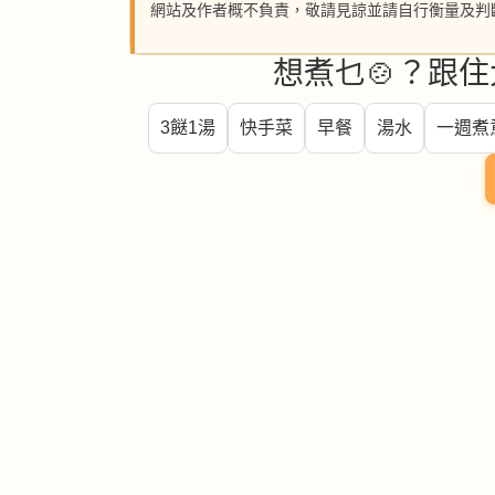
網站及作者概不負責，敬請見諒並請自行衡量及判
想煮乜🍲？跟住
3餸1湯
快手菜
早餐
湯水
一週煮