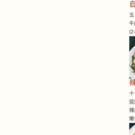
五 
牛
(
十一
這
辣
嫩