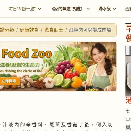
每日"3 餸一湯"
《家的味道·食譜》
湯水泉
西
譜分類
健康飲食
煮食貼士
紅燒肉可以變成肉燥
餐
七 

下 汁 液 內 的 辛 香 料 、 蔥 薑 及 香 菇 丁 後 ， 倒 入 切
餐