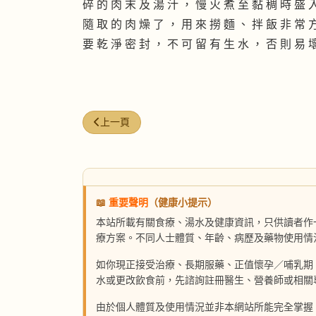
碎 的 肉 末 及 湯 汁 ， 慢 火 煮 至 黏 稠 時 盛 
隨 取 的 肉 燥 了 ， 用 來 撈 麵 、 拌 飯 非 常 
要 乾 淨 密 封 ， 不 可 留 有 生 水 ， 否 則 易 
上一篇文章: 鰹魚內臟泡酒更好味
上一頁
📖
重要聲明
（健康小提示）
本站所載有關食療、湯水及健康資訊，只供讀者作
療方案。不同人士體質、年齡、病歷及藥物使用情
如你現正接受治療、長期服藥、正值懷孕／哺乳期
水或更改飲食前，先諮詢註冊醫生、營養師或相關
由於個人體質及使用情況並非本網站所能完全掌握