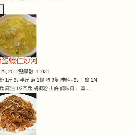
滑蛋蝦仁炒河
25, 2012
點擊數: 11031
粉 1斤 蝦 半斤 蔥 1條 蛋 3隻 醃料 - 蝦： 鹽 1/4
匙 麻油 1/2茶匙 胡椒粉 少許 調味料： 鹽…