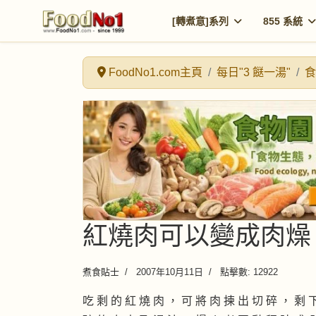
[轉煮意]系列
855 系統
FoodNo1.com主頁
每日"3 餸一湯"
食
紅燒肉可以變成肉燥
煮食貼士
2007年10月11日
點擊數: 12922
吃 剩 的 紅 燒 肉 ， 可 將 肉 揀 出 切 碎 ， 剩 