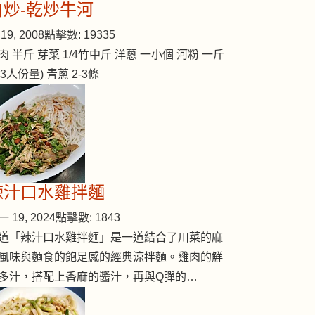
自炒-乾炒牛河
19, 2008
點擊數: 19335
肉 半斤 芽菜 1/4竹中斤 洋蔥 一小個 河粉 一斤
2-3人份量) 青蔥 2-3條
辣汁口水雞拌麵
 19, 2024
點擊數: 1843
道「辣汁口水雞拌麵」是一道結合了川菜的麻
風味與麵食的飽足感的經典涼拌麵。雞肉的鮮
多汁，搭配上香麻的醬汁，再與Q彈的…