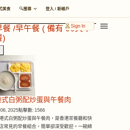
式美食
🔍搜尋
登入 / 新帳戶
Sign In
早餐 /早午餐 ( 備有 90天早
)
港式白粥配炒蛋與午餐肉
06, 2025
點擊數: 1566
港式白粥配炒蛋與午餐肉，是香港茶餐廳和快
店常見的早餐組合，簡單卻深受歡迎。一碗綿