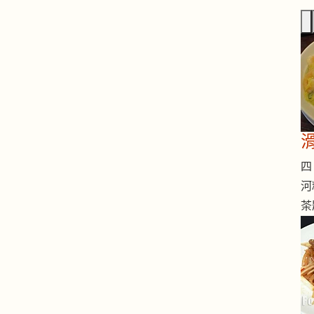
四 
河
茶