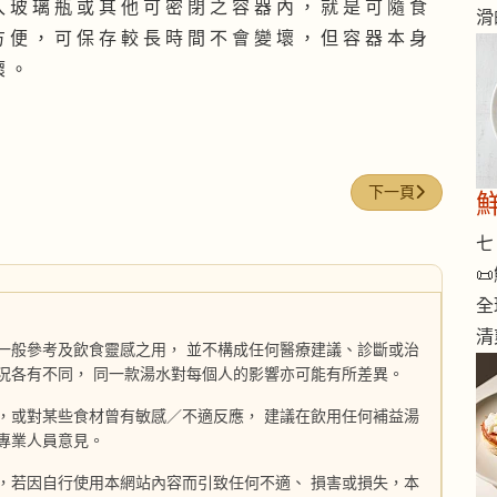
入 玻 璃 瓶 或 其 他 可 密 閉 之 容 器 內 ， 就 是 可 隨 食
滑
方 便 ， 可 保 存 較 長 時 間 不 會 變 壞 ， 但 容 器 本 身
壞 。
下一篇文章: 魚肉
下一頁
七 

全
清
一般參考及飲食靈感之用， 並不構成任何醫療建議、診斷或治
況各有不同， 同一款湯水對每個人的影響亦可能有所差異。
，或對某些食材曾有敏感／不適反應， 建議在飲用任何補益湯
專業人員意見。
，若因自行使用本網站內容而引致任何不適、 損害或損失，本