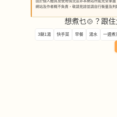
由於個人體質及使用情況並非本網站所能完全掌握
網站及作者概不負責，敬請見諒並請自行衡量及判
想煮乜🍲？跟住
3餸1湯
快手菜
早餐
湯水
一週煮