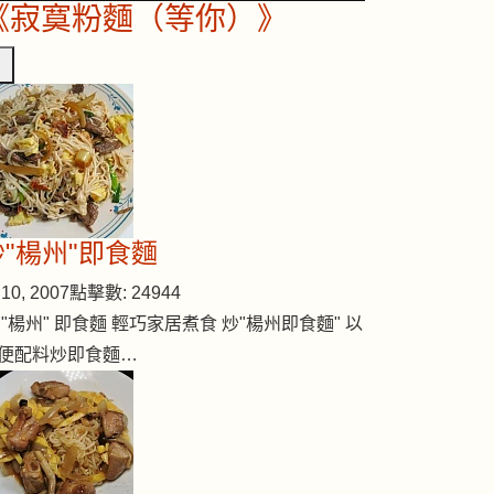
《寂寞粉麵（等你）》
炒"楊州"即食麵
10, 2007
點擊數: 24944
 "楊州" 即食麵 輕巧家居煮食 炒"楊州即食麵" 以
便配料炒即食麵…