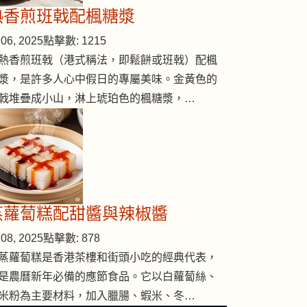
熱香煎班戟配楓糖漿
06, 2025
點擊數: 1215
熱香煎班戟（港式稱法，即鬆餅或班戟）配楓
漿，是許多人心中假日的專屬美味。金黃色的
戟堆疊成小山，淋上琥珀色的楓糖漿，…
蒸蘿蔔糕配甜醬與辣椒醬
08, 2025
點擊數: 878
蒸蘿蔔糕是香港茶樓和街頭小吃的經典代表，
是農曆新年必備的應節食品。它以白蘿蔔絲、
米粉為主要材料，加入臘腸、蝦米、冬…