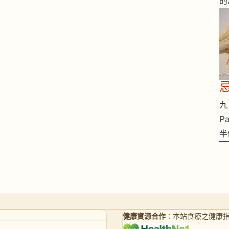
的
九 
Pa
半
健康資源合作
：本站食療之健康