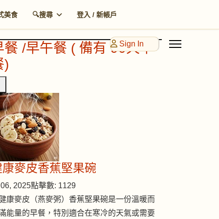
式美食
🔍搜尋
登入 / 新帳戶
Sign In
早餐 /早午餐 ( 備有 90天早
)
健康麥皮香蕉堅果碗
06, 2025
點擊數: 1129
健康麥皮（燕麥粥）香蕉堅果碗是一份溫暖而
滿能量的早餐，特別適合在寒冷的天氣或需要