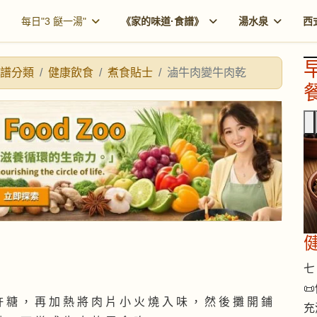
每日"3 餸一湯"
《家的味道·食譜》
湯水泉
西
譜分類
健康飲食
煮食貼士
滷牛肉變牛肉乾
餐
七 

許 糖 ， 再 加 熱 將 肉 片 小 火 燒 入 味 ， 然 後 攤 開 鋪
充