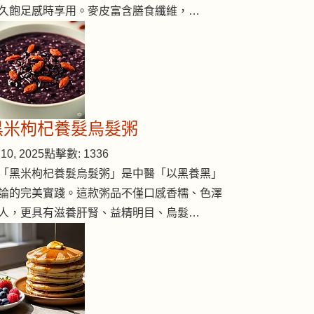
久飽足感時享用。麥皮富含膳食纖維，…
黑米枸杞養髮烏髮粥
內臟泡酒更好味
10, 2025
點擊數: 1336
「黑米枸杞養髮烏髮粥」是中醫「以黑養黑」
論的完美實踐。這款粥品不僅口感香糯、色澤
人，更具有滋養肝腎、益精明目、烏髮…