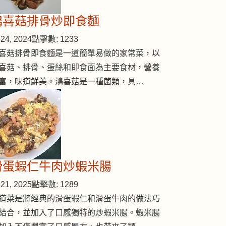
鴻喜菇排骨炒即食麵
24, 2024
點擊數: 1233
喜菇排骨即食麵是一道簡單易做的家常菜，以
喜菇、排骨、蛋絲和即食面為主要食材，營養
富，味道鮮美。鴻喜菇是一種菌類，具…
滑蛋蝦仁牛肉炒蝦米腸
21, 2025
點擊數: 1289
道菜是將經典的滑蛋蝦仁和滑蛋牛肉的做法巧
結合，並加入了口感獨特的炒蝦米腸。蝦米腸