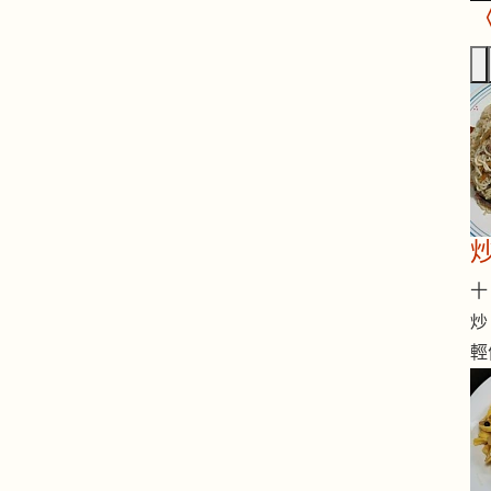
十 
炒
輕