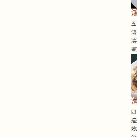
五 
鴻
鴻
豐
四 
這
妙