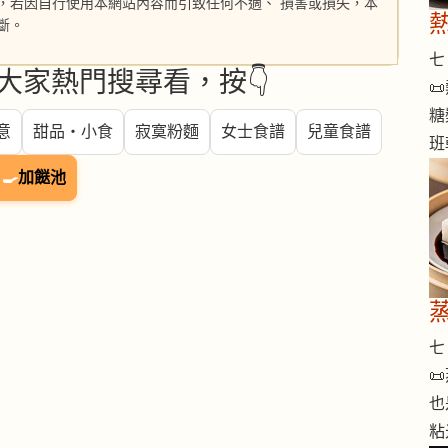
，若因自行使用本網站內容而引致任何不適、 損害或損失，本
斷。
七 
大家熱門搜尋看，按👇

糖
意
甜品・小食
寂寞粉麵
女士食譜
兒童食譜
班
🍳
加餸池
七 

也
粘