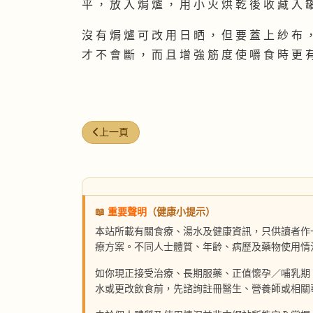
平 ， 放 入 焗 爐 ， 用 小 火 烘 乾 後 收 藏 入 
沒 有 焗 爐 可 改 用 日 晒 ， 但 要 蓋 上 紗 布 
才 不 會 斷 ， 而 且 增 強 筋 度 使 嚼 食 時 更 
上一篇文章: 鹽燒甘鯛最好味
上一頁
📖
重要聲明
（健康小提示）
本站所載有關食療、湯水及健康資訊，只供讀者作
療方案。不同人士體質、年齡、病歷及藥物使用情
如你現正接受治療、長期服藥、正值懷孕／哺乳期
水或更改飲食前，先諮詢註冊醫生、營養師或相關