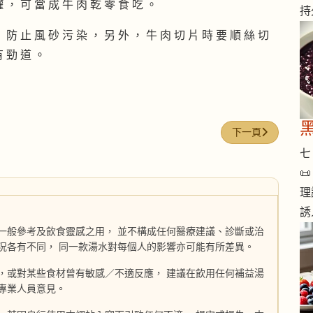
罐 ， 可 當 成 牛 肉 乾 零 食 吃 。
持
， 防 止 風 砂 污 染 ， 另 外 ， 牛 肉 切 片 時 要 順 絲 切
有 勁 道 。
下一篇文章: 鰹魚
下一頁
七 

理
誘
一般參考及飲食靈感之用， 並不構成任何醫療建議、診斷或治
況各有不同， 同一款湯水對每個人的影響亦可能有所差異。
，或對某些食材曾有敏感／不適反應， 建議在飲用任何補益湯
專業人員意見。