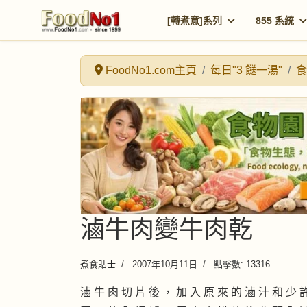
[轉煮意]系列
855 系統
FoodNo1.com主頁
每日"3 餸一湯"
食
滷牛肉變牛肉乾
煮食貼士
2007年10月11日
點擊數: 13316
滷 牛 肉 切 片 後 ， 加 入 原 來 的 滷 汁 和 少 