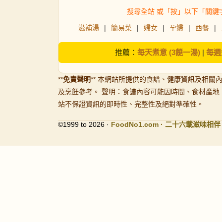
搜尋全站 或「按」以下「關鍵
滋補湯
|
簡易菜
|
婦女
|
孕婦
|
西餐
|
推薦：
每天煮意 (3餸一湯)
|
每週
**
免責聲明
** 本網站所提供的食譜、健康資訊及相關
及烹飪參考。 聲明：食譜內容可能因時間、食材產地
站不保證資訊的即時性、完整性及絕對準確性。
©1999 to 2026 ·
FoodNo1
.com · 二十六載滋味相伴