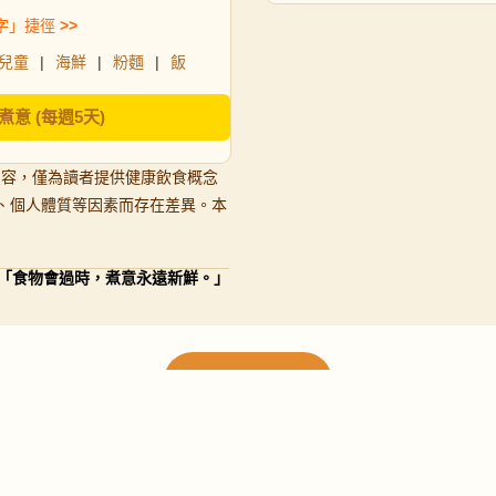
字」捷徑
>>
兒童
|
海鮮
|
粉麵
|
飯
煮意 (每週5天)
內容，僅為讀者提供健康飲食概念
、個人體質等因素而存在差異。本
「食物會過時，煮意永遠新鮮。」
載入更多食譜
請使用下方頁數繼續瀏覽更多食譜