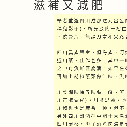
滋 補 又 減 肥
筆 者 重 遊 四 川 成 都 吃 到 出 色 
稱 鬼 影 子 ) ， 所 光 顧 的 一 檔 
、 鴨 腎 片 ， 無 論 刀 章 和 火 路 
四 川 農 產 豐 富 ， 但 海 產 、 河 
道 川 菜 ， 佳 作 甚 多 ， 其 中 一 
之 中 有 魚 鮮 豆 腐 滑 ， 如 果 在 
再 加 上 胡 椒 蔥 菜 做 汁 味 ， 魚 
川 菜 調 味 除 五 味 鹹 、 酸 、 苦 
川 花 椒 做 成 ) 。 川 椒 是 藥 ， 
川 椒 雞 也 是 麻 香 一 種 ， 但 不 
另 外 四 川 烈 酒 在 中 國 十 大 名 
四 川 蜀 都 。 梅 子 酒 煮 肉 湯 是 