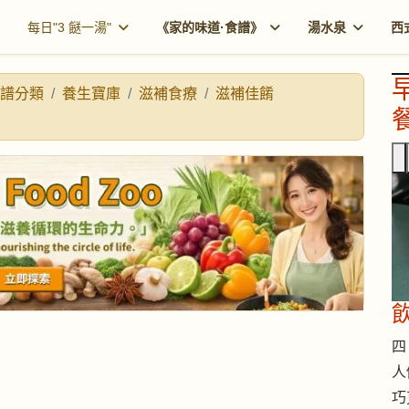
每日"3 餸一湯"
《家的味道·食譜》
湯水泉
西
譜分類
養生寶庫
滋補食療
滋補佳餚
餐
四 
人
巧