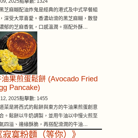
09, 2025
點擊數: 1324
黑芝麻糊配油炸鬼是經典的港式及中式早餐組
，深受大眾喜愛。香濃幼滑的黑芝麻糊，散發
濃郁的芝麻香氣，口感溫潤。搭配外酥…
油果煎蛋鬆餅 (Avocado Fried
gg Pancake)
12, 2025
點擊數: 1455
道菜是將西式的鬆餅與東方的牛油果煎蛋創意
合。鬆餅以牛奶調製，並用牛油以中慢火煎至
氣四溢、邊緣酥脆，再搭配滑潤的牛油…
《寂寞粉麵（等你）》