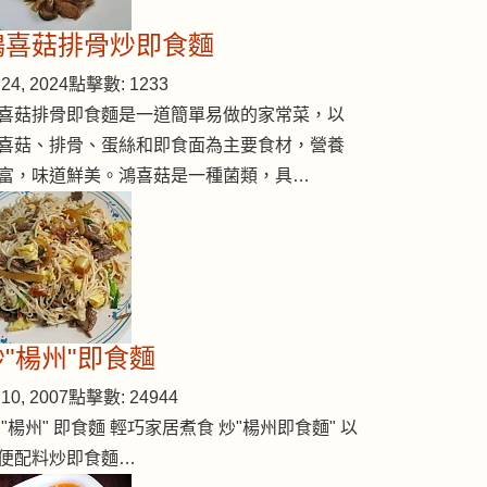
鴻喜菇排骨炒即食麵
24, 2024
點擊數: 1233
喜菇排骨即食麵是一道簡單易做的家常菜，以
喜菇、排骨、蛋絲和即食面為主要食材，營養
富，味道鮮美。鴻喜菇是一種菌類，具…
炒"楊州"即食麵
10, 2007
點擊數: 24944
 "楊州" 即食麵 輕巧家居煮食 炒"楊州即食麵" 以
便配料炒即食麵…