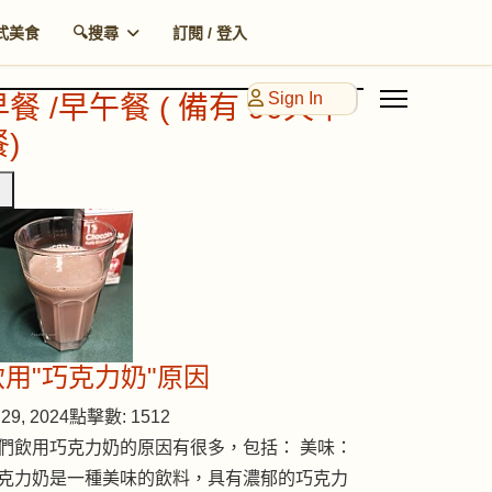
式美食
🔍搜尋
訂閱 / 登入
Sign In
早餐 /早午餐 ( 備有 90天早
)
飲用"巧克力奶"原因
29, 2024
點擊數: 1512
們飲用巧克力奶的原因有很多，包括： 美味：
克力奶是一種美味的飲料，具有濃郁的巧克力