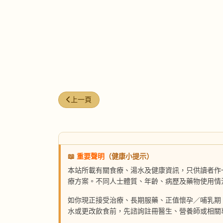
上一篇文章: 四寶泥鰍湯
上一頁
📖
重要聲明
（健康小提示）
本站所載有關食療、湯水及健康資訊，只供讀者作
療方案。不同人士體質、年齡、病歷及藥物使用情
如你現正接受治療、長期服藥、正值懷孕／哺乳期
水或更改飲食前，先諮詢註冊醫生、營養師或相關