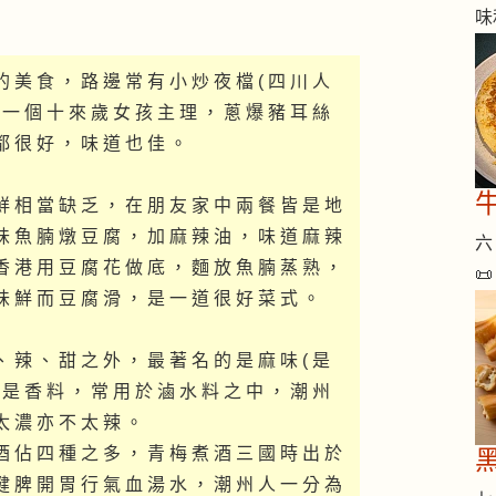
味
的 美 食 ， 路 邊 常 有 小 炒 夜 檔 ( 四 川 人
由 一 個 十 來 歲 女 孩 主 理 ， 蔥 爆 豬 耳 絲
都 很 好 ， 味 道 也 佳 。
鮮 相 當 缺 乏 ， 在 朋 友 家 中 兩 餐 皆 是 地
味 魚 腩 燉 豆 腐 ， 加 麻 辣 油 ， 味 道 麻 辣
六 
香 港 用 豆 腐 花 做 底 ， 麵 放 魚 腩 蒸 熟 ，

味 鮮 而 豆 腐 滑 ， 是 一 道 很 好 菜 式 。
、 辣 、 甜 之 外 ， 最 著 名 的 是 麻 味 ( 是
也 是 香 料 ， 常 用 於 滷 水 料 之 中 ， 潮 州
太 濃 亦 不 太 辣 。
酒 佔 四 種 之 多 ， 青 梅 煮 酒 三 國 時 出 於
健 脾 開 胃 行 氣 血 湯 水 ， 潮 州 人 一 分 為