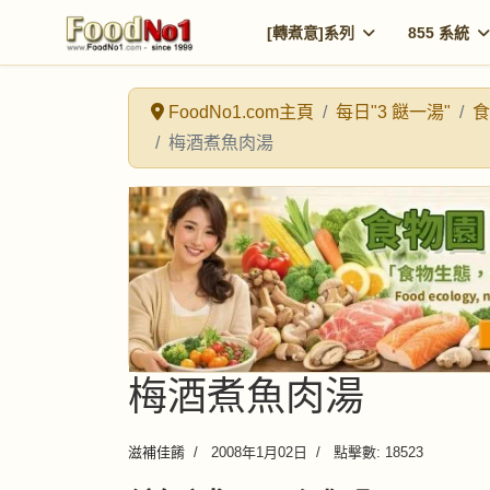
[轉煮意]系列
855 系統
FoodNo1.com主頁
每日"3 餸一湯"
食
梅酒煮魚肉湯
梅酒煮魚肉湯
滋補佳餚
2008年1月02日
點擊數: 18523