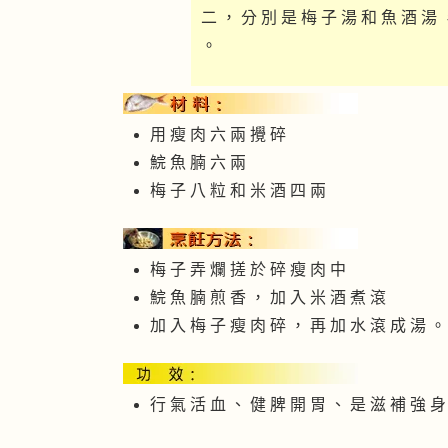
二 ， 分 別 是 梅 子 湯 和 魚 酒 湯 
。
用 瘦 肉 六 兩 攪 碎
鯇 魚 腩 六 兩
梅 子 八 粒 和 米 酒 四 兩
梅 子 弄 爛 搓 於 碎 瘦 肉 中
鯇 魚 腩 煎 香 ， 加 入 米 酒 煮 滾
加 入 梅 子 瘦 肉 碎 ， 再 加 水 滾 成 湯 。
行 氣 活 血 、 健 脾 開 胃 、 是 滋 補 強 身