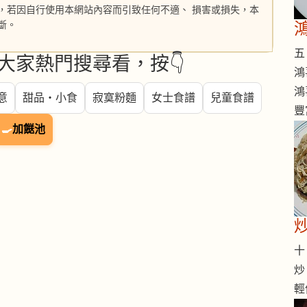
，若因自行使用本網站內容而引致任何不適、 損害或損失，本
斷。
五 
大家熱門搜尋看，按👇
鴻
鴻
意
甜品・小食
寂寞粉麵
女士食譜
兒童食譜
豐
🍳
加餸池
十 
炒
輕