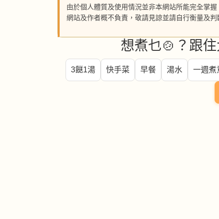
由於個人體質及使用情況並非本網站所能完全掌握
網站及作者概不負責，敬請見諒並請自行衡量及判
想煮乜🍲？跟住
3餸1湯
快手菜
早餐
湯水
一週煮