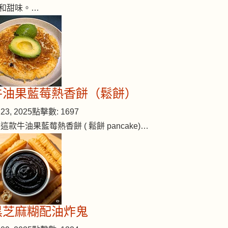
和甜味。…
牛油果藍莓熱香餅（鬆餅）
23, 2025
點擊數: 1697
 這款牛油果藍莓熱香餅 ( 鬆餅 pancake)…
黑芝麻糊配油炸鬼