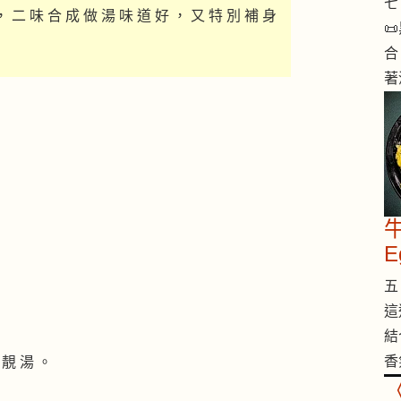
七 
， 二 味 合 成 做 湯 味 道 好 ， 又 特 別 補 身

合
著
牛
E
五 
這
結
香
 靚 湯 。