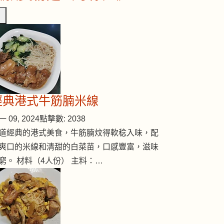
經典港式牛筋腩米線
 09, 2024
點擊數: 2038
道經典的港式美食，牛筋腩炆得軟稔入味，配
爽口的米線和清甜的白菜苗，口感豐富，滋味
窮。 材料（4人份） 主料：…