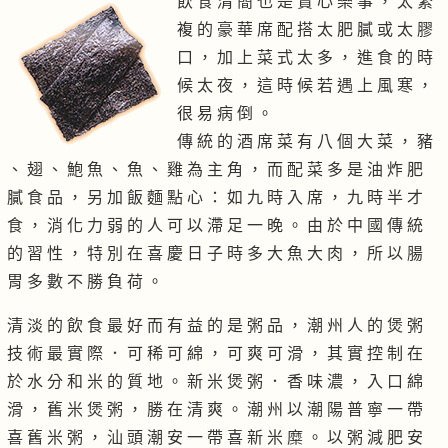
飲 食 清 簡 也 是 賞 心 樂 事 ， 太 繁
複 的 豪 華 席 配 搭 太 肥 膩 或 太 膠
口 ， 加 上 菜 式 太 多 ， 進 食 的 時
候 太 夜 ， 這 時 候 若 遇 上 風 寒 ，
很 易 病 倒 。
傳 統 的 酒 席 菜 有 八 個 大 菜 ， 豬
、 翅 、 鮑 魚 、 魚 、 雞 為 主 角 ， 而 配 菜 多 是 油 炸 肥
膩 食 品 ， 另 加 飯 麵 點 心 ： 如 九 時 入 席 ， 九 時 半 才
食 ， 消 化 力 弱 的 人 可 以 滯 足 一 晚 。 由 於 中 國 傳 統
的 習 性 ， 特 別 在 喜 慶 日 子 時 多 大 魚 大 肉 ， 所 以 腸
胃 多 數 不 勝 負 荷 。
清 淡 的 飲 食 最 好 而 有 益 的 是 粥 品 ， 潮 州 人 的 煲 粥
技 術 最 實 際 ． 可 稀 可 綿 ， 可 爽 可 滑 ， 其 實 控 制 在
於 水 分 和 米 的 質 地 。 新 米 煲 粥 ． 香 味 濃 ， 入 口 綿
滑 ， 舊 米 煲 粥 ， 勝 在 清 爽 。 潮 州 以 潮 陽 普 寧 一 帶
喜 舊 米 粥 ， 汕 頭 潮 安 一 帶 喜 新 米 糜 。 以 粥 減 肥 安