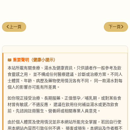
上一篇文章: 飯後茶減肥法
下一篇文章
上一頁
下一頁
📖
重要聲明
（健康小提示）
本站所載有關食療、湯水及健康資訊，只供讀者作一般參考及飲
食靈感之用， 並不構成任何醫療建議、診斷或治療方案。不同人
士體質、年齡、病歷及藥物使用情況各有不同， 同一款湯水對每
個人的影響亦可能有所差異。
如你現正接受治療、長期服藥、正值懷孕／哺乳期，或對某些食
材曾有敏感／不適反應， 建議在飲用任何補益湯水或更改飲食
前，先諮詢註冊醫生、營養師或相關專業人員意見。
由於個人體質及使用情況並非本網站所能完全掌握，若因自行使
用本網站內容而引致任何不適、 損害或損失，本網站及作者概不