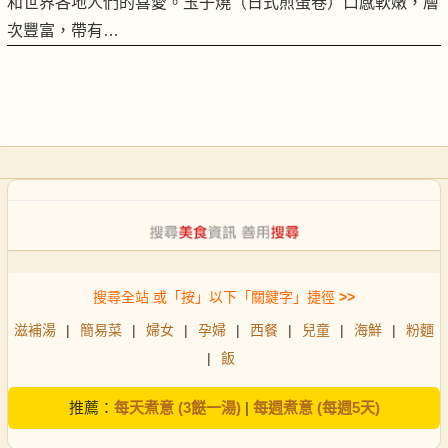
和世界各地人們的喜愛。玉子燒（日式煎蛋卷）口感軟嫩，層
次豐富，帶有…
搜尋全站 或「按」以下「關鍵字」捷徑
>>
滋補湯
|
簡易菜
|
婦女
|
孕婦
|
西餐
|
兒童
|
海鮮
|
粉麵
|
飯
推薦：
每天煮意 (3餸一湯)
|
每週煮意 (每週5天)