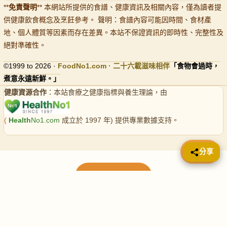
**
免責聲明
** 本網站所提供的食譜、健康資訊及相關內容，僅為讀者提
供健康飲食概念及烹飪參考。 聲明：食譜內容可能因時間、食材產
地、個人體質等因素而存在差異。本站不保證資訊的即時性、完整性及
絕對準確性。
©1999 to 2026 ·
FoodNo1
.com · 二十六載滋味相伴
「食物會過時，
煮意永遠新鮮。」
健康資源合作
：本站食療之健康指標與養生理論，由
(
Health
No1.com
成立於 1997 年) 提供專業數據支持。
📤 分享
分享
載入更多食譜
請使用下方頁數繼續瀏覽更多食譜