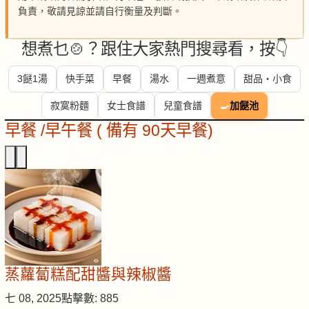
負責，敬請見諒並請自行衡量及判斷。
想煮乜🍲？跟住大家熱門搜尋看，按👇
3餸1湯
快手菜
早餐
湯水
一週煮意
甜品・小食
寂寞粉麵
女士食譜
兒童食譜
🍳
加餸池
早餐 /早午餐 ( 備有 90天早餐)
蒸蘿蔔糕配甜醬與辣椒醬
七 08, 2025
點擊數: 885