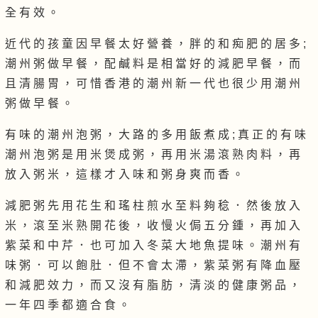
全 有 效 。
近 代 的 孩 童 因 早 餐 太 好 營 養 ， 胖 的 和 痴 肥 的 居 多 ;
潮 州 粥 做 早 餐 ， 配 鹹 料 是 相 當 好 的 減 肥 早 餐 ， 而
且 清 腸 胃 ， 可 惜 香 港 的 潮 州 新 一 代 也 很 少 用 潮 州
粥 做 早 餐 。
有 味 的 潮 州 泡 粥 ， 大 路 的 多 用 飯 煮 成 ; 真 正 的 有 味
潮 州 泡 粥 是 用 米 煲 成 粥 ， 再 用 米 湯 滾 熟 肉 料 ， 再
放 入 粥 米 ， 這 樣 才 入 味 和 粥 身 爽 而 香 。
減 肥 粥 先 用 花 生 和 瑤 柱 煎 水 至 料 夠 稔 ． 然 後 放 入
米 ， 滾 至 米 熟 開 花 後 ， 收 慢 火 侷 五 分 鍾 ， 再 加 入
紫 菜 和 中 芹 ． 也 可 加 入 冬 菜 大 地 魚 提 味 。 潮 州 有
味 粥 ． 可 以 飽 肚 ． 但 不 會 太 滯 ， 紫 菜 粥 有 降 血 壓
和 減 肥 效 力 ， 而 又 沒 有 脂 肪 ， 清 淡 的 健 康 粥 品 ，
一 年 四 季 都 適 合 食 。