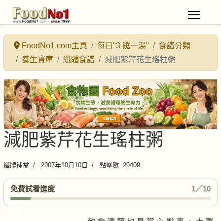
FoodNo1.com主頁
每日"3 餸一湯"
食譜分類
養生寶庫
纖體食譜
減肥紫芹花生瑤柱粥
減肥紫芹花生瑤柱粥
纖體補益
2007年10月10日
點擊數: 20409
免費試看進度
1／10