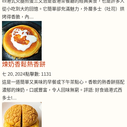
📜港式火腿煎蛋三文治是香港茶餐廳的經典美食，也是許多人
從小吃到大的回憶。它簡單卻充滿魅力，外層多士（吐司）烘
烤得香脆，內…
煉奶香鬆熱香餅
七 20, 2024
點擊數: 1131
這是一道簡單又美味的早餐或下午茶點心。香軟的熱香餅搭配
濃郁的煉奶，口感豐富，令人回味無窮。評語: 好食過港式西
多士!…