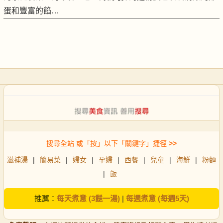
蛋和豐富的餡…
搜尋全站 或「按」以下「關鍵字」捷徑
>>
滋補湯
|
簡易菜
|
婦女
|
孕婦
|
西餐
|
兒童
|
海鮮
|
粉麵
|
飯
推薦：
每天煮意 (3餸一湯)
|
每週煮意 (每週5天)