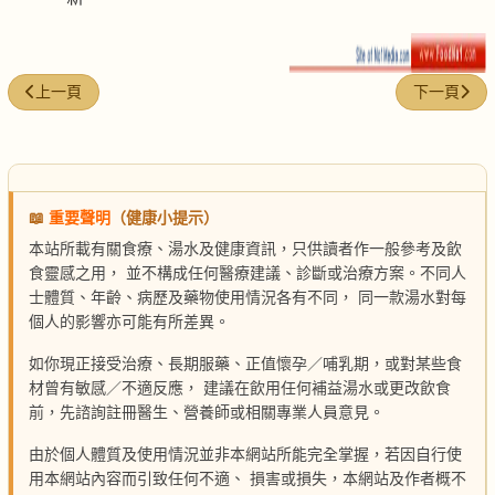
上一篇文章: 葫蘆瓜烙
下一篇文章:
上一頁
下一頁
📖
重要聲明
（健康小提示）
本站所載有關食療、湯水及健康資訊，只供讀者作一般參考及飲
食靈感之用， 並不構成任何醫療建議、診斷或治療方案。不同人
士體質、年齡、病歷及藥物使用情況各有不同， 同一款湯水對每
個人的影響亦可能有所差異。
如你現正接受治療、長期服藥、正值懷孕／哺乳期，或對某些食
材曾有敏感／不適反應， 建議在飲用任何補益湯水或更改飲食
前，先諮詢註冊醫生、營養師或相關專業人員意見。
由於個人體質及使用情況並非本網站所能完全掌握，若因自行使
用本網站內容而引致任何不適、 損害或損失，本網站及作者概不