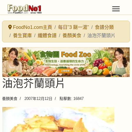
FoodNo1.com主頁
每日"3 餸一湯"
食譜分類
養生寶庫
纖體食譜
養顏美食
油泡芥蘭頭片
油泡芥蘭頭片
養顏美食
2007年12月12日
點擊數: 16847