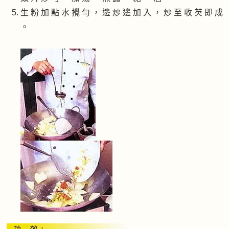
生 粉 加 點 水 攪 勻 ， 邊 炒 邊 加 入 ， 炒 至 收 芡 即 成
。