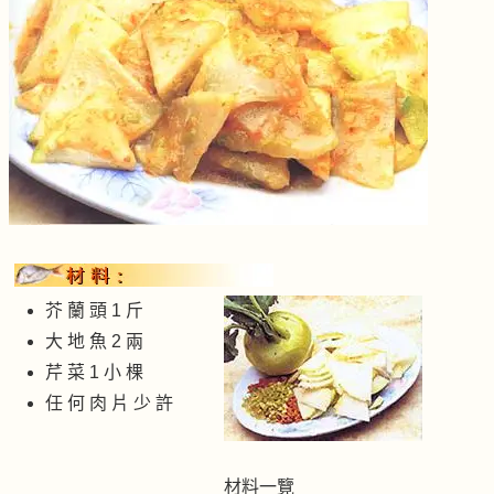
芥 蘭 頭 1 斤
大 地 魚 2 兩
芹 菜 1 小 棵
任 何 肉 片 少 許
材料一覽