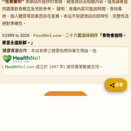
**
免責聲明
** 本網站所提供的食譜、健康資訊及相關內容，僅為讀者提
供健康飲食概念及烹飪參考。 聲明：食譜內容可能因時間、食材產
地、個人體質等因素而存在差異。本站不保證資訊的即時性、完整性及
絕對準確性。
©1999 to 2026 ·
FoodNo1
.com · 二十六載滋味相伴
「食物會過時，
煮意永遠新鮮。」
健康資源合作
：本站食療之健康指標與養生理論，由
(
Health
No1.com
成立於 1997 年) 提供專業數據支持。
📤 分享
分享
載入更多食譜
請使用下方頁數繼續瀏覽更多食譜