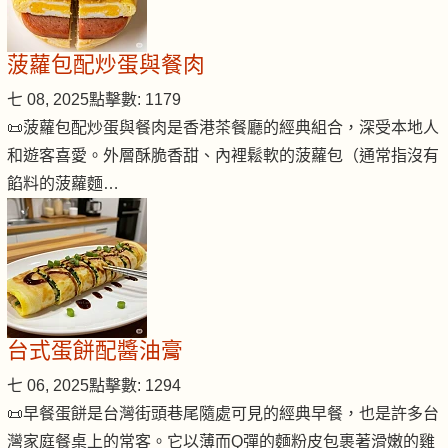
菠蘿包配炒蛋與餐肉
七 08, 2025
點擊數: 1179
📜菠蘿包配炒蛋與餐肉是香港茶餐廳的經典組合，深受本地人
和遊客喜愛。外層酥脆香甜、內裡鬆軟的菠蘿包（通常指沒有
餡料的菠蘿麵…
台式蛋餅配醬油膏
七 06, 2025
點擊數: 1294
📜早餐蛋餅是台灣街頭巷尾隨處可見的經典早餐，也是許多台
灣家庭餐桌上的常客。它以薄而Q彈的麵粉皮包裹著滑嫩的雞