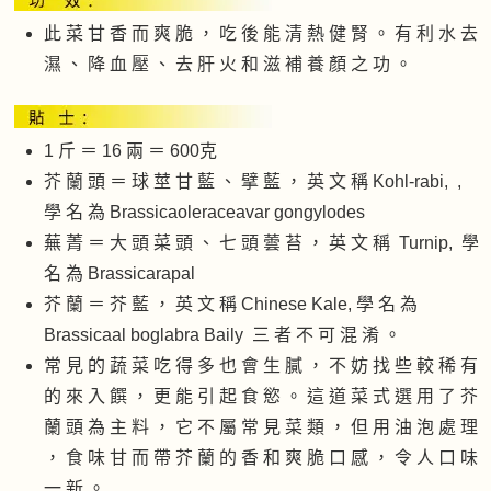
此 菜 甘 香 而 爽 脆 ， 吃 後 能 清 熱 健 腎 。 有 利 水 去
濕 、 降 血 壓 、 去 肝 火 和 滋 補 養 顏 之 功 。
1 斤 ＝ 16 兩 ＝ 600克
芥 蘭 頭 ＝ 球 莖 甘 藍 、 擘 藍 ， 英 文 稱 Kohl-rabi, ,
學 名 為 Brassicaoleraceavar gongylodes
蕪 菁 ＝ 大 頭 菜 頭 、 七 頭 蕓 苔 ， 英 文 稱 Turnip, 學
名 為 Brassicarapal
芥 蘭 ＝ 芥 藍 ， 英 文 稱 Chinese Kale, 學 名 為
Brassicaal boglabra Baily 三 者 不 可 混 淆 。
常 見 的 蔬 菜 吃 得 多 也 會 生 膩 ， 不 妨 找 些 較 稀 有
的 來 入 饌 ， 更 能 引 起 食 慾 。 這 道 菜 式 選 用 了 芥
蘭 頭 為 主 料 ， 它 不 屬 常 見 菜 類 ， 但 用 油 泡 處 理
， 食 味 甘 而 帶 芥 蘭 的 香 和 爽 脆 口 感 ， 令 人 口 味
一 新 。