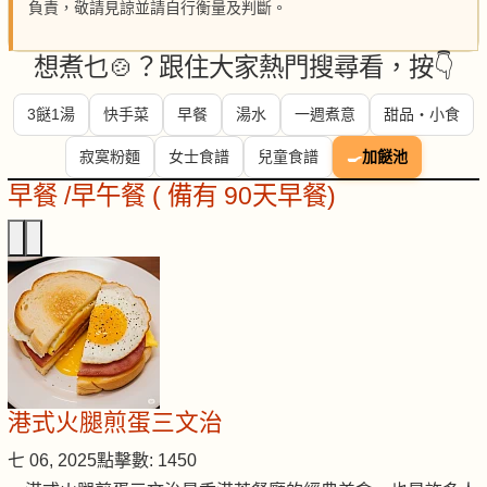
負責，敬請見諒並請自行衡量及判斷。
想煮乜🍲？跟住大家熱門搜尋看，按👇
3餸1湯
快手菜
早餐
湯水
一週煮意
甜品・小食
寂寞粉麵
女士食譜
兒童食譜
🍳
加餸池
早餐 /早午餐 ( 備有 90天早餐)
港式火腿煎蛋三文治
七 06, 2025
點擊數: 1450