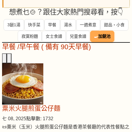
想煮乜🍲？跟住大家熱門搜尋看，按👇
3餸1湯
快手菜
早餐
湯水
一週煮意
甜品・小食
寂寞粉麵
女士食譜
兒童食譜
🍳
加餸池
早餐 /早午餐 ( 備有 90天早餐)
粟米火腿煎蛋公仔麵
七 08, 2025
點擊數: 1732
📜粟米（玉米）火腿煎蛋公仔麵是香港茶餐廳的代表性餐點之