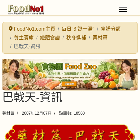
FoodNo1.com主頁
每日"3 餸一湯"
食譜分類
養生寶庫
纖體食譜
秋冬進補
藥材篇
巴戟天-資訊
巴戟天-資訊
藥材篇
2007年12月07日
點擊數: 18560