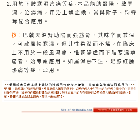
用 於 下 肢 寒 濕 痹 痛 等 症 - 本 品 能 助 腎 陽 、 散 寒
濕 ， 治 痹 痛 ， 用 治 上 述 症 候 ， 常 與 附 子 、 狗 脊
等 配 合 應 用 。
按：
巴 戟 天 溫 腎 助 陽 而 強 筋 骨 ， 其 味 辛 而 兼 溫
， 可 散 風 袪 寒 濕 ， 但 其 性 柔 潤 而 不 燥 ，在 臨 床
上 不 用 於 一 般 風 濕 痛 ， 惟 腎 陽 虛 而 下 肢 寒 濕 痹
痛 者 ， 始 考 慮 應 用 。 如 屬 濕 熱下 注 、 足 膝 紅 腫
熱 痛 等 症 ， 忌 用 。