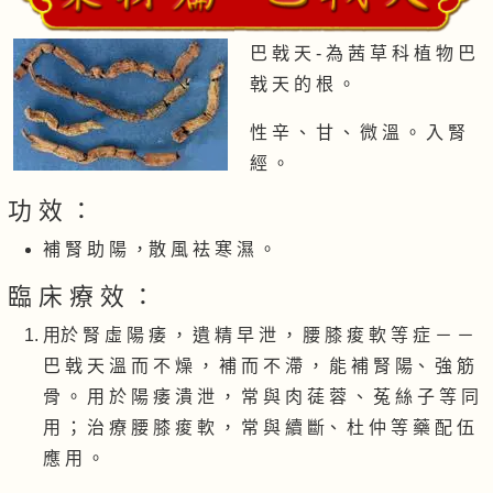
巴 戟 天 - 為 茜 草 科 植 物 巴
戟 天 的 根 。
性 辛 、 甘 、 微 溫 。 入 腎
經 。
功 效 ：
補 腎 助 陽 ，散 風 袪 寒 濕 。
臨 床 療 效 ：
用於 腎 虛 陽 痿 ， 遺 精 早 泄 ， 腰 膝 痠 軟 等 症 － －
巴 戟 天 溫 而 不 燥 ， 補 而 不 滯 ， 能 補 腎 陽、 強 筋
骨 。 用 於 陽 痿 潰 泄 ， 常 與 肉 蓗 蓉 、 菟 絲 子 等 同
用 ； 治 療 腰 膝 痠 軟 ， 常 與 續 斷、 杜 仲 等 藥 配 伍
應 用 。