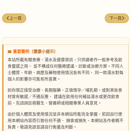
上一篇文章: 巴戟燉羊腎
下一篇文章:
上一頁
下一頁
📖
重要聲明
（健康小提示）
本站所載有關食療、湯水及健康資訊，只供讀者作一般參考及飲
食靈感之用， 並不構成任何醫療建議、診斷或治療方案。不同人
士體質、年齡、病歷及藥物使用情況各有不同， 同一款湯水對每
個人的影響亦可能有所差異。
如你現正接受治療、長期服藥、正值懷孕／哺乳期，或對某些食
材曾有敏感／不適反應， 建議在飲用任何補益湯水或更改飲食
前，先諮詢註冊醫生、營養師或相關專業人員意見。
由於個人體質及使用情況並非本網站所能完全掌握，若因自行使
用本網站內容而引致任何不適、 損害或損失，本網站及作者概不
負責，敬請見諒並請自行衡量及判斷。