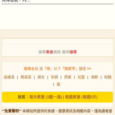
烤得香脆，內…
搜尋全站 或「按」以下「關鍵字」捷徑
>>
滋補湯
|
簡易菜
|
婦女
|
孕婦
|
西餐
|
兒童
|
海鮮
|
粉麵
|
飯
推薦：
每天煮意 (3餸一湯)
|
每週煮意 (每週5天)
**
免責聲明
** 本網站所提供的食譜、健康資訊及相關內容，僅為讀者提