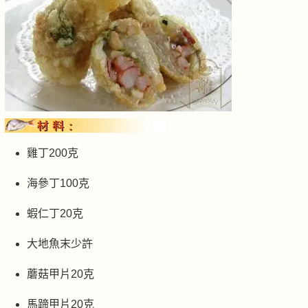
雞丁200克
海參丁100克
蝦仁丁20克
大地魚末少許
蘑菇甲片20克
馬蹄甲片20克