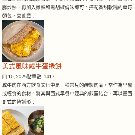
腸炒熟，再加入雞蛋和黑胡椒調味即可。搭配香甜軟糯的藍莓
麵包，營養豐…
美式風味咸牛蛋捲餅
四 10, 2025
點擊數: 1417
咸牛肉在西方飲食文化中是一種常見的醃製肉品，常作為早餐
或輕食的食材。將其與西式早餐中經典的煎蛋結合，再以墨西
哥式的捲餅形…