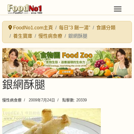
FoodNo1.com主頁
每日"3 餸一湯"
食譜分類
養生寶庫
慢性病食療
銀網酥腿
銀網酥腿
慢性病食療
2009年7月24日
點擊數: 20339