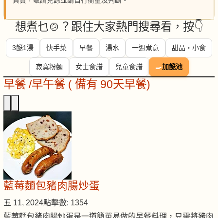
負責，敬請見諒並請自行衡量及判斷。
想煮乜🍲？跟住大家熱門搜尋看，按👇
3餸1湯
快手菜
早餐
湯水
一週煮意
甜品・小食
寂寞粉麵
女士食譜
兒童食譜
🍳
加餸池
早餐 /早午餐 ( 備有 90天早餐)
藍莓麵包豬肉腸炒蛋
五 11, 2024
點擊數: 1354
藍莓麵包豬肉腸炒蛋是一道簡單易做的早餐料理，只需將豬肉