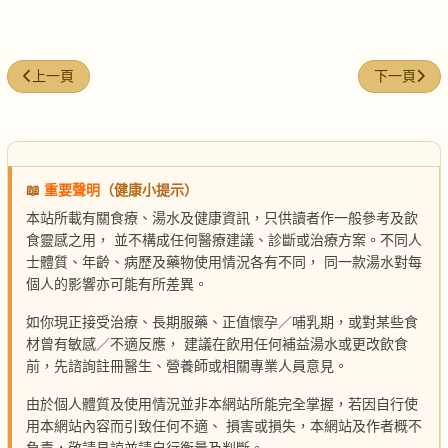
上一篇文章: 紅燒魚裙
下一篇文章:
上一頁
下一頁
📖
重要聲明
（健康小提示）
本站所載有關食療、湯水及健康資訊，只供讀者作一般參考及飲
食靈感之用， 並不構成任何醫療建議、診斷或治療方案。不同人
士體質、年齡、病歷及藥物使用情況各有不同， 同一款湯水對每
個人的影響亦可能有所差異。
如你現正接受治療、長期服藥、正值懷孕／哺乳期，或對某些食
材曾有敏感／不適反應， 建議在飲用任何補益湯水或更改飲食
前，先諮詢註冊醫生、營養師或相關專業人員意見。
由於個人體質及使用情況並非本網站所能完全掌握，若因自行使
用本網站內容而引致任何不適、 損害或損失，本網站及作者概不