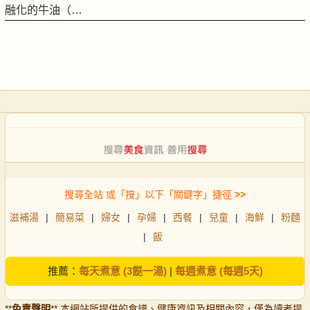
融化的牛油（…
搜尋全站 或「按」以下「關鍵字」捷徑
>>
滋補湯
|
簡易菜
|
婦女
|
孕婦
|
西餐
|
兒童
|
海鮮
|
粉麵
|
飯
推薦：
每天煮意 (3餸一湯)
|
每週煮意 (每週5天)
**
免責聲明
** 本網站所提供的食譜、健康資訊及相關內容，僅為讀者提