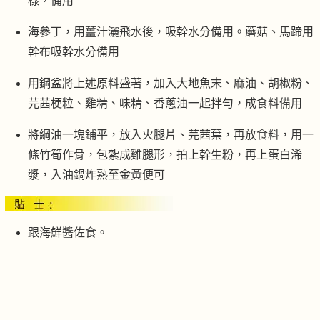
樣，備用
海參丁，用薑汁灑飛水後，吸幹水分備用。蘑菇、馬蹄用
幹布吸幹水分備用
用鋼盆將上述原料盛著，加入大地魚末、麻油、胡椒粉、
芫茜梗粒、雞精、味精、香蔥油一起拌勻，成食料備用
將綱油一塊鋪平，放入火腿片、芫茜葉，再放食料，用一
條竹筍作骨，包紮成雞腿形，拍上幹生粉，再上蛋白浠
漿，入油鍋炸熟至金黃便可
跟海鮮醬佐食。