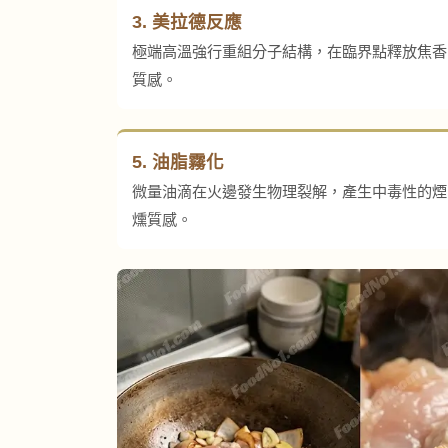
3. 美拉德反應
極端高溫強行重組分子結構，在臨界點釋放焦香
質感。
5. 油脂霧化
微量油滴在火邊發生物理裂解，產生中毒性的煙
燻質感。