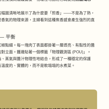
這幅圖清晰地展示了為什麼要「煎香」——不是為了熟，
是香氣的物理來源，主婦看到這種焦香感會產生強烈的直
 —— 平衡
紅椒點綴。每一塊肉丁表面都掛著一層透亮、有黏性的醬
對立面。鑊邊貼著一個標籤「物理觀測區 (POU)」。
脂、蒸氣與醬汁物理性地結合，形成了一種穩定的保護
有溫度的、實體的，而不是軟塌塌的水煮菜。