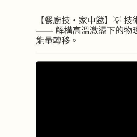
【餐廚技・家中餸】💡 
—— 解構高溫激盪下的物
能量轉移。