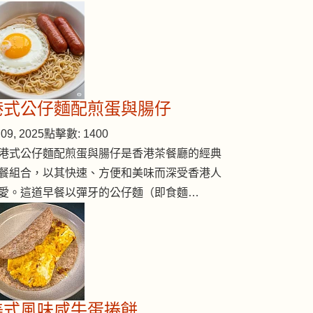
港式公仔麵配煎蛋與腸仔
09, 2025
點擊數: 1400
港式公仔麵配煎蛋與腸仔是香港茶餐廳的經典
餐組合，以其快速、方便和美味而深受香港人
愛。這道早餐以彈牙的公仔麵（即食麵…
美式風味咸牛蛋捲餅