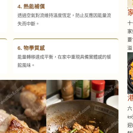
4. 熱能補償
透過空氣對流維持溫度恆定，防止反應因能量流
十一
失而中斷。
家
要
6. 物學質感
溢
能量轉移達成平衡，在家中重現具備實體感的餐
館風味。
六 

迎