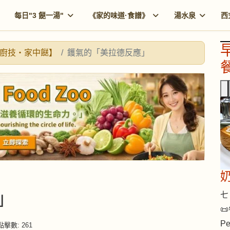
每日"3 餸一湯"
《家的味道·食譜》
湯水泉
西
廚技・家中餸】
鑊氣的「美拉德反應」
餐
」
七 
📜
Pe
擊數: 261