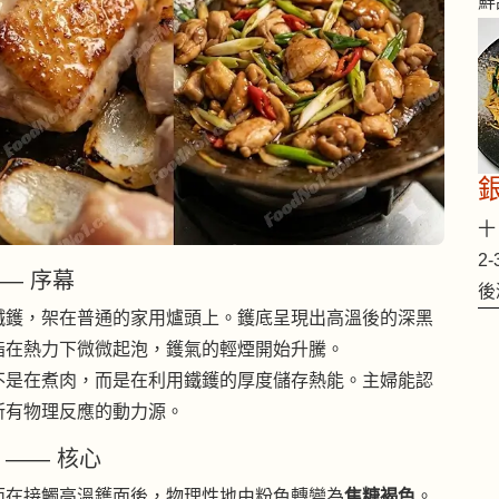
鮮
十 
2
 —— 序幕
後
鐵鑊，架在普通的家用爐頭上。鑊底呈現出高溫後的深黑
脂在熱力下微微起泡，鑊氣的輕煙開始升騰。
不是在煮肉，而是在利用鐵鑊的厚度儲存熱能。主婦能認
所有物理反應的動力源。
n) —— 核心
面在接觸高溫鑊面後，物理性地由粉色轉變為
焦糖褐色
。