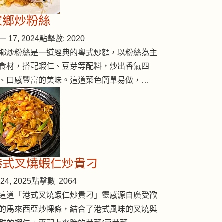
家鄉炒粉絲
 17, 2024
點擊數: 2020
鄉炒粉絲是一道經典的粵式炒麵，以粉絲為主
食材，搭配蝦仁、豆芽等配料，炒出香氣四
、口感豐富的美味。這道菜色簡單易做，…
港式叉燒蝦仁炒貴刁
24, 2025
點擊數: 2064
這道「港式叉燒蝦仁炒貴刁」靈感源自廣受歡
的馬來西亞炒粿條，結合了港式風味的叉燒與