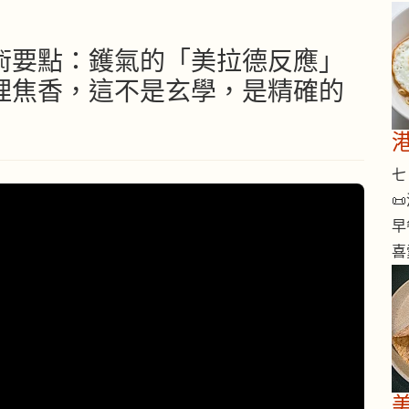
技術要點：鑊氣的「美拉德反應」
理焦香，這不是玄學，是精確的
七 

早
喜