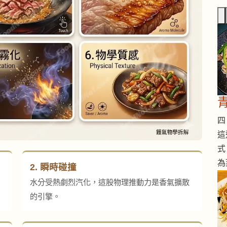
四 
這
式
為
2. 瞬時碰撞
水分受熱劇烈汽化，這股物理推動力是香氣擴散
的引擎。