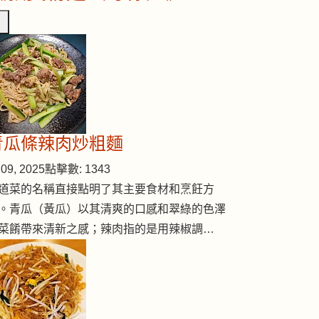
青瓜條辣肉炒粗麵
09, 2025
點擊數: 1343
道菜的名稱直接點明了其主要食材和烹飪方
。青瓜（黃瓜）以其清爽的口感和翠綠的色澤
菜餚帶來清新之感；辣肉指的是用辣椒調…