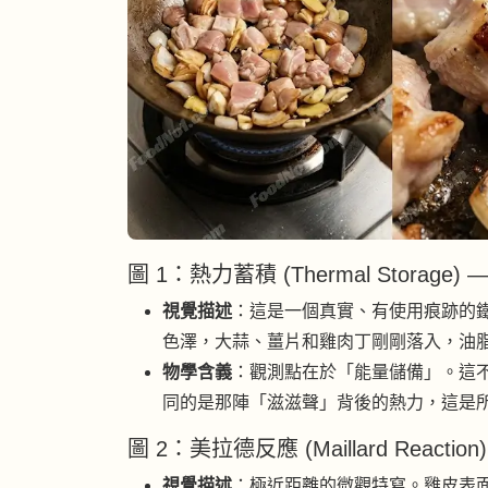
圖 1：熱力蓄積 (Thermal Storage)
視覺描述
：這是一個真實、有使用痕跡的
色澤，大蒜、薑片和雞肉丁剛剛落入，油
物學含義
：觀測點在於「能量儲備」。這
同的是那陣「滋滋聲」背後的熱力，這是
圖 2：美拉德反應 (Maillard Reactio
視覺描述
：極近距離的微觀特寫。雞皮表