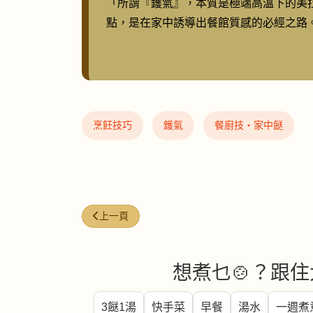
「所謂『鑊氣』，本質是極端高溫下的美
點，是在家中誘導出餐館質感的必經之路
烹飪技巧
鑊氣
餐廚技・家中餸
上一篇文章: 魚湯奶白色的秘密
上一頁
想煮乜🍲？跟住
3餸1湯
快手菜
早餐
湯水
一週煮