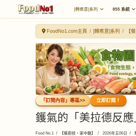
[轉煮意]系列
855 系統
FoodNo1.com主頁
[轉煮意]系列
【餐
「訂閱內容」專區
>>
立即訂閱！
鑊氣的「美拉德反應
Food No.1
【餐廚技・家中餸】
2026年五06日
點