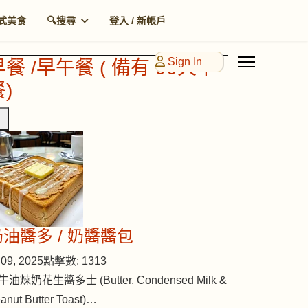
式美食
🔍搜尋
登入 / 新帳戶
Sign In
早餐 /早午餐 ( 備有 90天早
)
奶油醬多 / 奶醬醬包
09, 2025
點擊數: 1313
牛油煉奶花生醬多士 (Butter, Condensed Milk &
anut Butter Toast)…