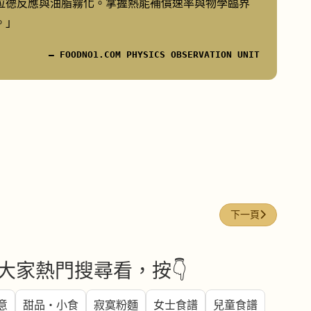
拉德反應與油脂霧化。掌握熱能補償速率與物學臨界
。」
— FOODNO1.COM PHYSICS OBSERVATION UNIT
下一篇文章: 中式烹調
下一頁
大家熱門搜尋看，按👇
意
甜品・小食
寂寞粉麵
女士食譜
兒童食譜