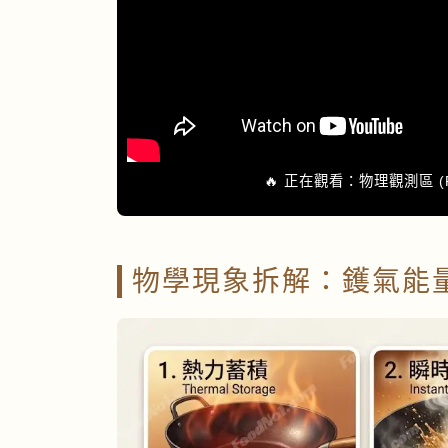
🔥 正在觀看：物理觀測區 (
物學現象拆解：鑊氣能