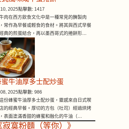
10, 2025
點擊數: 1417
牛肉在西方飲食文化中是一種常見的醃製肉
，常作為早餐或輕食的食材。將其與西式早餐
經典的煎蛋結合，再以墨西哥式的捲餅形…
蜂蜜牛油厚多士配炒蛋
08, 2025
點擊數: 986
這份蜂蜜牛油厚多士配炒蛋，靈感來自日式喫
店的經典早餐。厚切的方包（吐司）經過烘烤
，表面塗滿香甜的蜂蜜和融化的牛油（…
《寂寞粉麵（等你）》