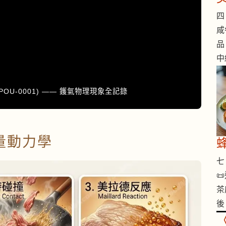
四 
咸
品
中
POU-0001) —— 鑊氣物理現象全記錄
量動力學
七 

茶
後