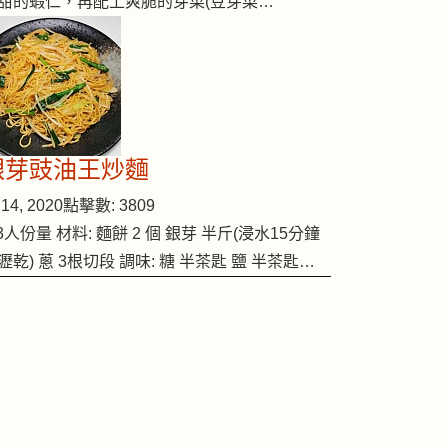
甜的蝦仁，再配上爽脆的芽菜(豆芽菜…
銀芽豉油王炒麵
14, 2020
點擊數: 3809
-3人份量 材料: 麵餅 2 個 銀芽 半斤(浸水15分鐘
瀝乾) 蔥 3根切段 調味: 糖 半茶匙 鹽 半茶匙…