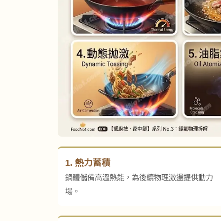
1. 熱力蓄積
鍋體儲備高溫熱能，為後續物理激盪提供動力
場。