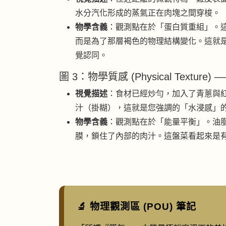
水分汽化形成的蒸氣正在肉塊之間穿梭。
物學含義
：觀測點在於「蛋白質重組」。
而是為了那層褐色的物理結構變化。這就
覺認同。
圖 3：物學質感 (Physical Texture)
視覺描述
：食材已經炒勻，加入了青蔥與
汁（掛糊），這就是您強調的「水浸感」的
物學含義
：觀測點在於「能量平衡」。油
膜，鎖住了內部的肉汁。這盤菜看起來是
🔬 物理觀測區 (POU) 筆記