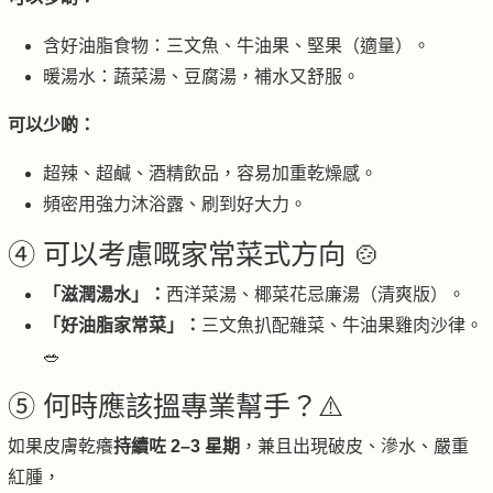
含好油脂食物：三文魚、牛油果、堅果（適量）。
暖湯水：蔬菜湯、豆腐湯，補水又舒服。
可以少啲：
超辣、超鹹、酒精飲品，容易加重乾燥感。
頻密用強力沐浴露、刷到好大力。
④ 可以考慮嘅家常菜式方向 🍲
「滋潤湯水」：
西洋菜湯、椰菜花忌廉湯（清爽版）。
「好油脂家常菜」：
三文魚扒配雜菜、牛油果雞肉沙律。
🥗
⑤ 何時應該搵專業幫手？⚠️
如果皮膚乾癢
持續咗 2–3 星期
，兼且出現破皮、滲水、嚴重
紅腫，