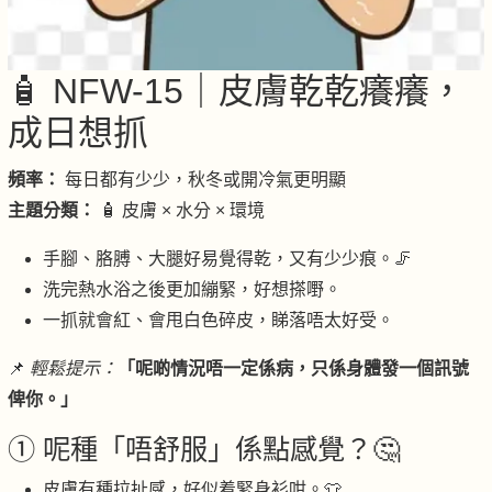
🧴 NFW-15｜皮膚乾乾癢癢，
成日想抓
頻率：
每日都有少少，秋冬或開冷氣更明顯
主題分類：
🧴 皮膚 × 水分 × 環境
手腳、胳膊、大腿好易覺得乾，又有少少痕。🦵
洗完熱水浴之後更加繃緊，好想搽嘢。
一抓就會紅、會甩白色碎皮，睇落唔太好受。
📌
輕鬆提示：
「呢啲情況唔一定係病，只係身體發一個訊號
俾你。」
① 呢種「唔舒服」係點感覺？🤔
皮膚有種拉扯感，好似着緊身衫咁。👕