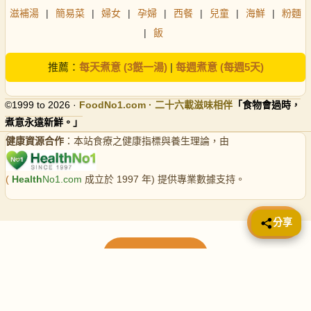
滋補湯
|
簡易菜
|
婦女
|
孕婦
|
西餐
|
兒童
|
海鮮
|
粉麵
|
飯
推薦：
每天煮意 (3餸一湯)
|
每週煮意 (每週5天)
©1999 to 2026 ·
FoodNo1
.com · 二十六載滋味相伴
「食物會過時，
煮意永遠新鮮。」
健康資源合作
：本站食療之健康指標與養生理論，由
(
Health
No1.com
成立於 1997 年) 提供專業數據支持。
📤 分享
分享
載入更多食譜
請使用下方頁數繼續瀏覽更多食譜