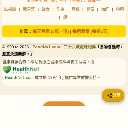
滋補湯
|
簡易菜
|
婦女
|
孕婦
|
西餐
|
兒童
|
海鮮
|
粉麵
|
飯
推薦：
每天煮意 (3餸一湯)
|
每週煮意 (每週5天)
©1999 to 2026 ·
FoodNo1
.com · 二十六載滋味相伴
「食物會過時，
煮意永遠新鮮。」
健康資源合作
：本站食療之健康指標與養生理論，由
(
Health
No1.com
成立於 1997 年) 提供專業數據支持。
📤 分享
分享
載入更多食譜
請使用下方頁數繼續瀏覽更多食譜