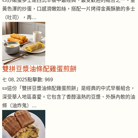
📜炒嫩蛋多士是西式早餐中最經典、最受歡迎的組合之一。金
黃色澤的炒蛋，口感滑嫩如絲，搭配一片烤得金黃酥脆的多士
（吐司），再…
雙拼豆漿油條配雞蛋煎餅
七 08, 2025
點擊數: 969
📜這份「雙拼豆漿油條配雞蛋煎餅」是經典的中式早餐組合，
深受華人地區喜愛。它包含了香醇溫熱的豆漿、外酥內軟的油
條（油炸鬼）…