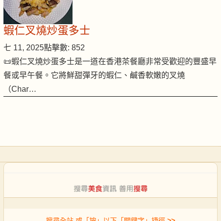
蝦仁叉燒炒蛋多士
七 11, 2025
點擊數: 852
📜蝦仁叉燒炒蛋多士是一道在香港茶餐廳非常受歡迎的豐盛早
餐或早午餐。它將鮮甜彈牙的蝦仁、鹹香軟嫩的叉燒
（Char…
搜尋全站 或「按」以下「關鍵字」捷徑
>>