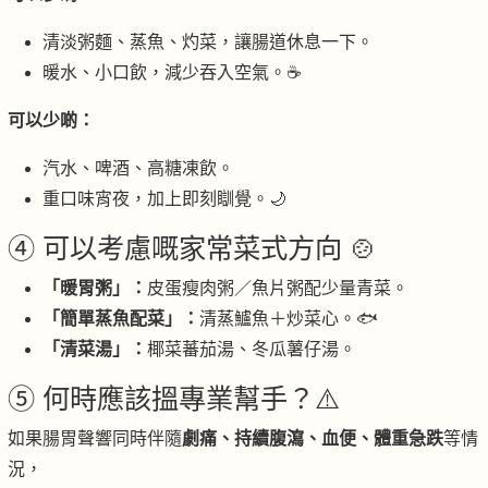
清淡粥麵、蒸魚、灼菜，讓腸道休息一下。
暖水、小口飲，減少吞入空氣。☕
可以少啲：
汽水、啤酒、高糖凍飲。
重口味宵夜，加上即刻瞓覺。🌙
④ 可以考慮嘅家常菜式方向 🍲
「暖胃粥」：
皮蛋瘦肉粥／魚片粥配少量青菜。
「簡單蒸魚配菜」：
清蒸鱸魚＋炒菜心。🐟
「清菜湯」：
椰菜蕃茄湯、冬瓜薯仔湯。
⑤ 何時應該搵專業幫手？⚠️
如果腸胃聲響同時伴隨
劇痛、持續腹瀉、血便、體重急跌
等情
況，