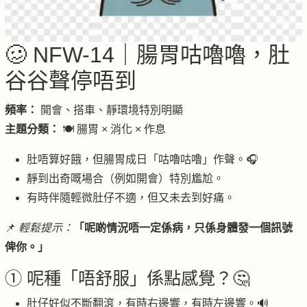
🥴 NFW-14｜腸胃咕嚕嚕，肚
谷谷聲停唔到
頻率：
開會、搭車、靜環境特別明顯
主題分類：
🍽 腸胃 × 消化 × 作息
肚唔算好餓，但腸胃成日「咕嚕咕嚕」作聲。🎧
靜到出奇嘅場合（例如開會）特別尷尬。
有時伴隨輕微肚仔不適，但又未去到好痛。
📌
輕鬆提示：
「呢啲情況唔一定係病，只係身體發一個訊號
俾你。」
① 呢種「唔舒服」係點感覺？🤔
肚仔好似不斷翻滾，有時右邊響，有時左邊響。🔊