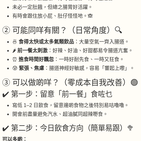
未必一定肚餓，但總之腸胃好活躍。
有時會跟住放小屁、肚仔怪怪地。🙈
② 可能同咩有關？（日常角度）🔍
🍜
食得太快或太多氣類飲品
：大量空氣一齊入腸道。
🌶
前一餐太刺激
：好辣、好油、好甜都易令腸道亢奮。
⏰
進食時間好飄忽
：一時好耐先食、一時又狂食。
😰
緊張、焦慮
：腸道神經好敏感，容易「響起上嚟」。
③ 可以做啲咩？（零成本自我改善）🟢
✔️ 第一步：留意「前一餐」食咗乜
寫低 1–2 日飲食，留意邊啲食物之後特別易咕嚕嚕。
開會前盡量避免汽水、超油膩同超辣嘢食。
✔️ 第二步：今日飲食方向（簡單易跟）🥦
可以多啲：