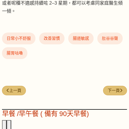
或者呢種不適感持續咗 2–3 星期，都可以考慮同家庭醫生傾
一傾。
日常小不舒服
改善習慣
腸道敏感
肚谷谷聲
腸胃咕嚕
上一篇文章: NFW #15｜皮膚乾乾癢癢
下一篇文章:
上一頁
下一頁
早餐 /早午餐 ( 備有 90天早餐)