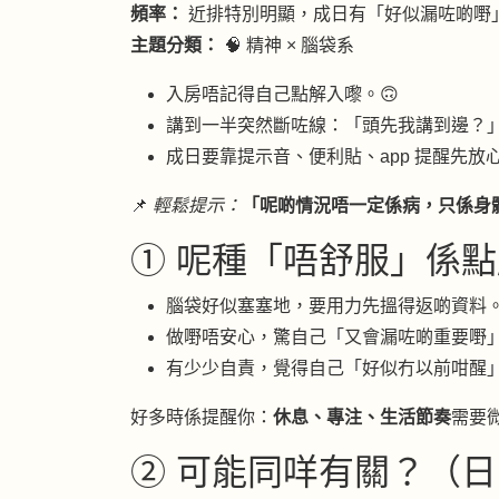
頻率：
近排特別明顯，成日有「好似漏咗啲嘢
主題分類：
🧠 精神 × 腦袋系
入房唔記得自己點解入嚟。🙃
講到一半突然斷咗線：「頭先我講到邊？
成日要靠提示音、便利貼、app 提醒先放心
📌
輕鬆提示：
「呢啲情況唔一定係病，只係身
① 呢種「唔舒服」係點
腦袋好似塞塞地，要用力先搵得返啲資料。
做嘢唔安心，驚自己「又會漏咗啲重要嘢
有少少自責，覺得自己「好似冇以前咁醒
好多時係提醒你：
休息、專注、生活節奏
需要
② 可能同咩有關？（日