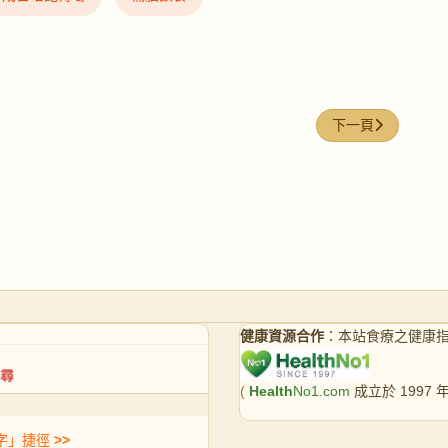
下一篇文章: NF
下一頁
健康資源合作
：本站食療之健康
(
Health
No1.com
成立於 1997
字」捷徑
>>