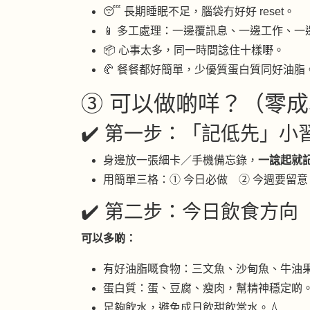
😴 長期睡眠不足，腦袋冇好好 reset。
📱 多工處理：一邊覆訊息、一邊工作、一
📦 心事太多，同一時間諗住十樣嘢。
🥐 餐餐都好簡單，少優質蛋白質同好油脂
③ 可以做啲咩？（零成
✔️ 第一步：「記低先」小習
身邊放一張細卡／手機備忘錄，
一諗起就
用簡單三格：① 今日必做 ② 今週要留意
✔️ 第二步：今日飲食方向
可以多啲：
有好油脂嘅食物：三文魚、沙甸魚、牛油果
蛋白質：蛋、豆腐、瘦肉，幫精神穩定啲
足夠飲水，避免成日飲甜飲當水。💧