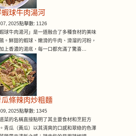
鮮蝦球牛肉湯河
07, 2025
點擊數: 1126
蝦球牛肉湯河」是一道融合了多種食材的美味
餚。鮮甜的蝦球、嫩滑的牛肉、滑溜的河粉，
加上香濃的湯底，每一口都充滿了驚喜…
青瓜條辣肉炒粗麵
09, 2025
點擊數: 1345
道菜的名稱直接點明了其主要食材和烹飪方
。青瓜（黃瓜）以其清爽的口感和翠綠的色澤