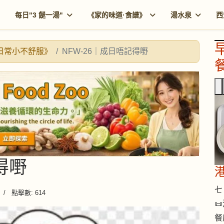
每日"3 餸一湯"
《家的味道·食譜》
湯水泉
西
《日常小不舒服》
NFW-26｜成日唔記得嘢
餐
得嘢
七 
點擊數: 614

餐