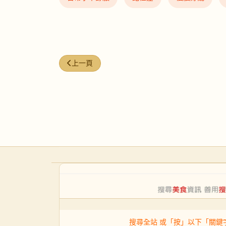
上一篇文章: NFW-27｜腦霧朦朦／成日好似未醒
上一頁
搜尋全站 或「按」以下「關鍵