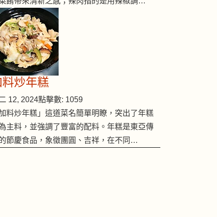
菜餚帶來清新之感；辣肉指的是用辣椒調…
加料炒年糕
 12, 2024
點擊數: 1059
加料炒年糕」這道菜名簡單明瞭，突出了年糕
為主料，並強調了豐富的配料。年糕是東亞傳
的節慶食品，象徵團圓、吉祥，在不同…