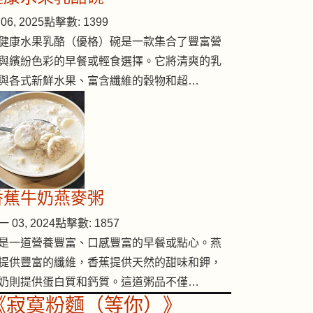
06, 2025
點擊數: 1399
健康水果乳酪（優格）碗是一款集合了豐富營
與繽紛色彩的早餐或輕食選擇。它將清爽的乳
與各式新鮮水果、富含纖維的穀物和超…
香蕉牛奶燕麥粥
 03, 2024
點擊數: 1857
是一道營養豐富、口感豐富的早餐或點心。燕
提供豐富的纖維，香蕉提供天然的甜味和鉀，
奶則提供蛋白質和鈣質。這道粥品不僅…
《寂寞粉麵（等你）》