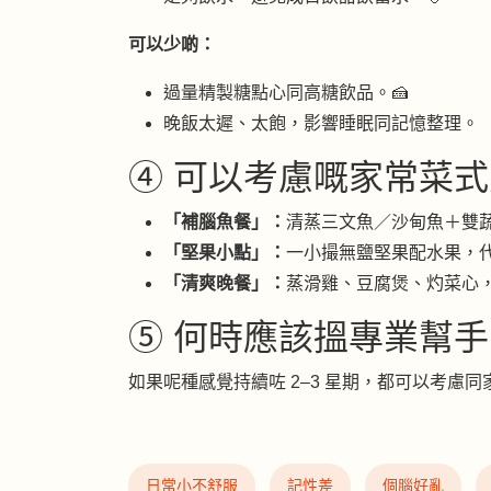
可以少啲：
過量精製糖點心同高糖飲品。🍰
晚飯太遲、太飽，影響睡眠同記憶整理。
④ 可以考慮嘅家常菜式方
「補腦魚餐」：
清蒸三文魚／沙甸魚＋雙
「堅果小點」：
一小撮無鹽堅果配水果，代
「清爽晚餐」：
蒸滑雞、豆腐煲、灼菜心
⑤ 何時應該搵專業幫手
如果呢種感覺持續咗 2–3 星期，都可以考慮
日常小不舒服
記性差
個腦好亂