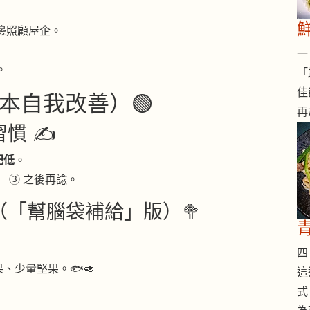
邊照顧屋企。
一 
。
「
佳
本自我改善）🟢
再
慣 ✍️
記低
。
 ③ 之後再諗。
（「幫腦袋補給」版）🥦
四 
、少量堅果。🐟🥑
這
。
式