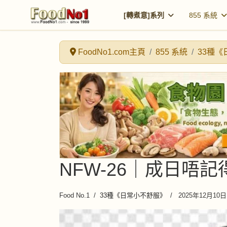
[轉煮意]系列
855 系統
FoodNo1.com主頁
855 系統
33種
NFW-26｜成日唔記
Food No.1
33種《日常小不舒服》
2025年12月10日