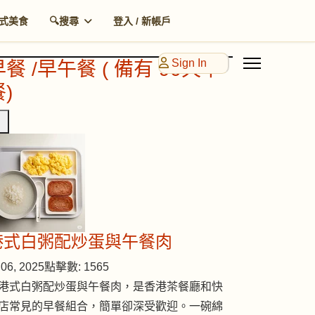
式美食
🔍搜尋
登入 / 新帳戶
Sign In
早餐 /早午餐 ( 備有 90天早
)
港式白粥配炒蛋與午餐肉
06, 2025
點擊數: 1565
港式白粥配炒蛋與午餐肉，是香港茶餐廳和快
店常見的早餐組合，簡單卻深受歡迎。一碗綿