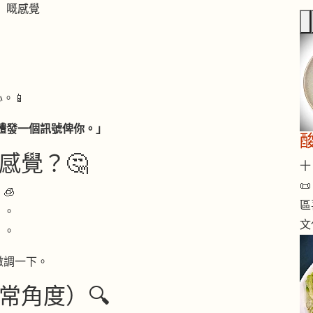
」嘅感覺
」
。📱
體發一個訊號俾你。」
感覺？🤔
十 

🧊
區
」。
文
」。
微調一下。
常角度）🔍