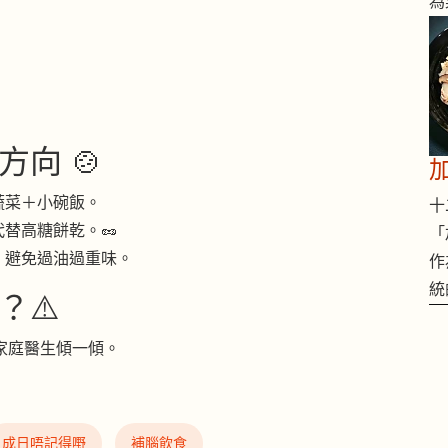
為
向 🍲
蔬菜＋小碗飯。
十二
替高糖餅乾。🥜
「
，避免過油過重味。
作
統
？⚠️
同家庭醫生傾一傾。
成日唔記得嘢
補腦飲食