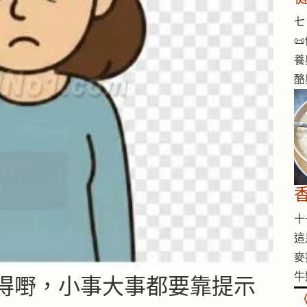
七 

養
酪
十一
這
麥
牛
唔記得嘢，小事大事都要靠提示