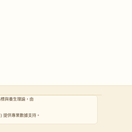
W-25｜壓力頂到上心口／成日好似唔夠氣
指標與養生理論，由
 年) 提供專業數據支持。