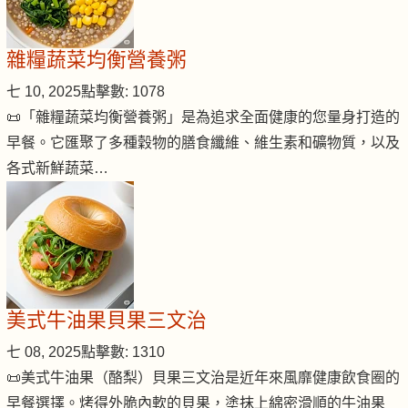
雜糧蔬菜均衡營養粥
七 10, 2025
點擊數: 1078
📜「雜糧蔬菜均衡營養粥」是為追求全面健康的您量身打造的
早餐。它匯聚了多種穀物的膳食纖維、維生素和礦物質，以及
各式新鮮蔬菜…
美式牛油果貝果三文治
七 08, 2025
點擊數: 1310
📜美式牛油果（酪梨）貝果三文治是近年來風靡健康飲食圈的
早餐選擇。烤得外脆內軟的貝果，塗抹上綿密滑順的牛油果