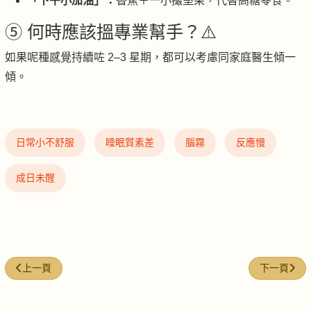
「下午小加油」：
香蕉＋一小撮堅果，代替高糖零食。
⑤ 何時應該搵專業幫手？⚠️
如果呢種感覺持續咗 2–3 星期，都可以考慮同家庭醫生傾一
傾。
日常小不舒服
睡眠質素差
腦霧
反應慢
成日未醒
上一篇文章: NFW-28｜易肚瀉／腸胃太快
下一篇文章:
上一頁
下一頁