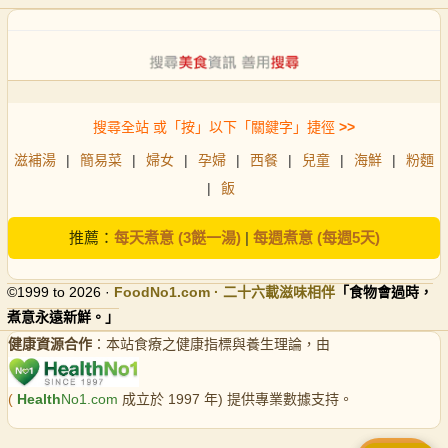
搜尋全站 或「按」以下「關鍵字」捷徑
>>
滋補湯
|
簡易菜
|
婦女
|
孕婦
|
西餐
|
兒童
|
海鮮
|
粉麵
|
飯
推薦：
每天煮意 (3餸一湯)
|
每週煮意 (每週5天)
©1999 to 2026 ·
FoodNo1
.com · 二十六載滋味相伴
「食物會過時，
煮意永遠新鮮。」
健康資源合作
：本站食療之健康指標與養生理論，由
(
Health
No1.com
成立於 1997 年) 提供專業數據支持。