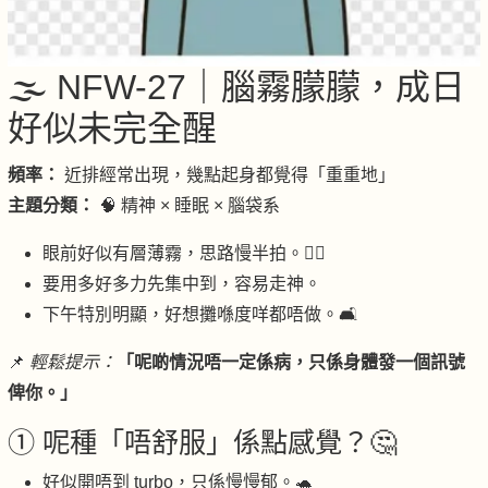
🌫 NFW-27｜腦霧朦朦，成日
好似未完全醒
頻率：
近排經常出現，幾點起身都覺得「重重地」
主題分類：
🧠 精神 × 睡眠 × 腦袋系
眼前好似有層薄霧，思路慢半拍。😵‍💫
要用多好多力先集中到，容易走神。
下午特別明顯，好想攤喺度咩都唔做。🛋
📌
輕鬆提示：
「呢啲情況唔一定係病，只係身體發一個訊號
俾你。」
① 呢種「唔舒服」係點感覺？🤔
好似開唔到 turbo，只係慢慢郁。🐢