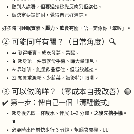
聽到人講嘢，但要過幾秒先反應到佢講乜。
做決定要諗好耐，覺得自己好遲鈍。
好多時同
睡眠質素、壓力、飲食
有關，唔一定係你「笨咗」。
② 可能同咩有關？（日常角度）🔍
🛌 瞓得唔實、成晚發夢、易醒。
📱 起身第一件事就滑手機、睇大量訊息。
☕ 靠咖啡、能量飲品撐住，但越飲越攰。
🍱 餐餐重澱粉、少蔬菜，飯後特別眼瞓。
③ 可以做啲咩？（零成本自我改善）🟢
✔️ 第一步：俾自己一個「清醒儀式」
起身後先飲一杯暖水、伸展 1–2 分鐘，
之後先掂手機
。
📵
必要時出門前快步行 3 分鐘，幫腦袋開機。🚶‍♂️