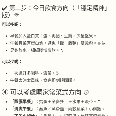
✔️ 第二步：今日飲食方向（「穩定精神」
版）🥦
可以多啲：
早餐加入蛋白質：蛋、乳酪、豆漿、少量堅果。
午餐有菜有蛋白質，避免「飯＋飯麵」雙澱粉。🍚🍜
足夠飲水，細細啖慢慢飲。💧
可以少啲：
一次過好多咖啡、濃茶。☕
午餐太油太重味，食完即刻眼矇矇。
④ 可以考慮嘅家常菜式方向 🍲
「醒腦早餐」：
烚蛋＋全麥多士＋水果＋淡茶。🥚
「清爽午餐」：
蒸魚／蒸滑雞＋兩款蔬菜＋小碗飯。