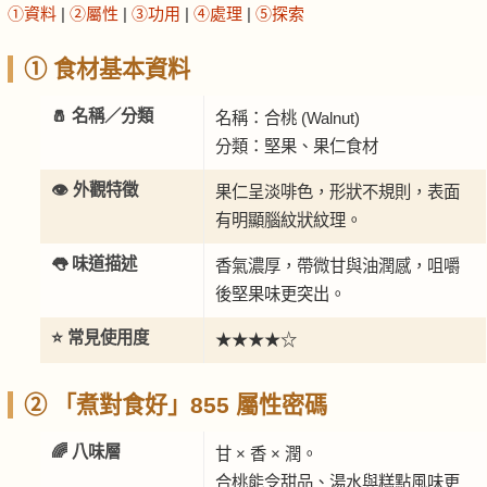
①資料
|
②屬性
|
③功用
|
④處理
|
⑤探索
① 食材基本資料
🧂 名稱／分類
名稱：合桃 (Walnut)
分類：堅果、果仁食材
👁️ 外觀特徵
果仁呈淡啡色，形狀不規則，表面
有明顯腦紋狀紋理。
👅 味道描述
香氣濃厚，帶微甘與油潤感，咀嚼
後堅果味更突出。
⭐ 常見使用度
★★★★☆
② 「煮對食好」855 屬性密碼
🌈 八味層
甘 × 香 × 潤。
合桃能令甜品、湯水與糕點風味更