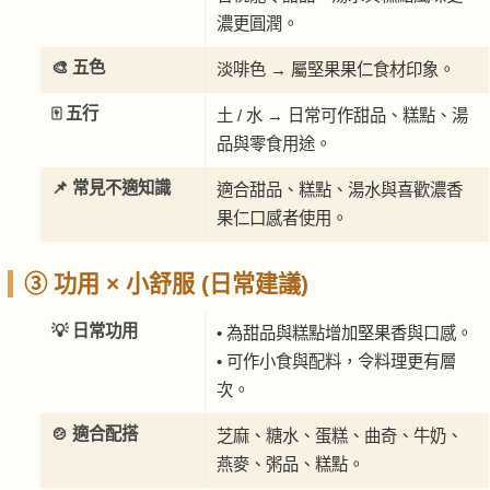
濃更圓潤。
🎨 五色
淡啡色 → 屬堅果果仁食材印象。
🀄 五行
土 / 水 → 日常可作甜品、糕點、湯
品與零食用途。
📌 常見不適知識
適合甜品、糕點、湯水與喜歡濃香
果仁口感者使用。
③ 功用 × 小舒服 (日常建議)
💡 日常功用
• 為甜品與糕點增加堅果香與口感。
• 可作小食與配料，令料理更有層
次。
🍲 適合配搭
芝麻、糖水、蛋糕、曲奇、牛奶、
燕麥、粥品、糕點。