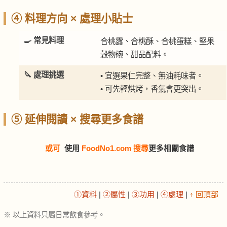
④ 料理方向 × 處理小貼士
🍳 常見料理
合桃露、合桃酥、合桃蛋糕、堅果
穀物碗、甜品配料。
🔪 處理挑選
• 宜選果仁完整、無油耗味者。
• 可先輕烘烤，香氣會更突出。
⑤ 延伸閱讀 × 搜尋更多食譜
或可
使用
FoodNo1.com 搜尋
更多相關食譜
①資料
|
②屬性
|
③功用
|
④處理
|
↑ 回頂部
※ 以上資料只屬日常飲食參考。