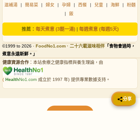
滋補湯
|
簡易菜
|
婦女
|
孕婦
|
西餐
|
兒童
|
海鮮
|
粉麵
|
飯
推薦：
每天煮意 (3餸一湯)
|
每週煮意 (每週5天)
©1999 to 2026 ·
FoodNo1
.com · 二十六載滋味相伴
「食物會過時，
煮意永遠新鮮。」
健康資源合作
：本站食療之健康指標與養生理論，由
(
Health
No1.com
成立於 1997 年) 提供專業數據支持。
📤 分享
分享
載入更多食譜
請使用下方頁數繼續瀏覽更多食譜