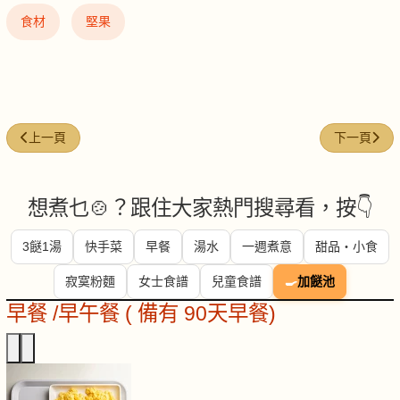
食材
堅果
上一篇文章: 花甲 (clams)
下一篇文章: 五香
上一頁
下一頁
想煮乜🍲？跟住大家熱門搜尋看，按👇
3餸1湯
快手菜
早餐
湯水
一週煮意
甜品・小食
寂寞粉麵
女士食譜
兒童食譜
🍳
加餸池
早餐 /早午餐 ( 備有 90天早餐)