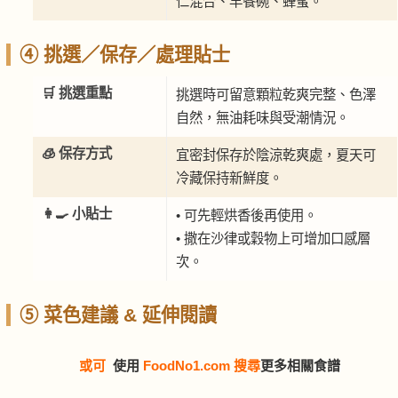
仁混合、早餐碗、蜂蜜。
④ 挑選／保存／處理貼士
🛒 挑選重點
挑選時可留意顆粒乾爽完整、色澤
自然，無油耗味與受潮情況。
🧊 保存方式
宜密封保存於陰涼乾爽處，夏天可
冷藏保持新鮮度。
👩‍🍳 小貼士
• 可先輕烘香後再使用。
• 撒在沙律或穀物上可增加口感層
次。
⑤ 菜色建議 & 延伸閱讀
或可
使用
FoodNo1.com 搜尋
更多相關食譜