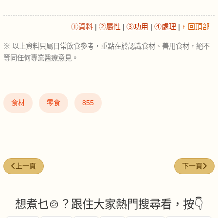
①資料
|
②屬性
|
③功用
|
④處理
|
↑ 回頂部
※ 以上資料只屬日常飲食參考，重點在於認識食材、善用食材，絕不
等同任何專業醫療意見。
食材
零食
855
上一篇文章: 味噌 (Miso)
下一篇文章: 豬紅
上一頁
下一頁
想煮乜🍲？跟住大家熱門搜尋看，按👇