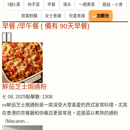
3餸1湯
快手菜
早餐
湯水
一週煮意
甜品・小食
寂寞粉麵
女士食譜
兒童食譜
🍳
加餸池
早餐 /早午餐 ( 備有 90天早餐)
鮮茄芝士焗通粉
七 08, 2025
點擊數: 1308
📜鮮茄芝士焗通粉是一款深受大眾喜愛的西式家常料理，尤其
在香港的茶餐廳和快餐店更是常見。這道菜以煮熟的通粉
（Macaron…