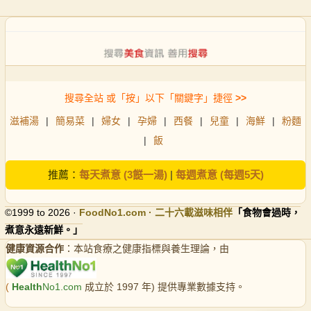
搜尋全站 或「按」以下「關鍵字」捷徑
>>
滋補湯
|
簡易菜
|
婦女
|
孕婦
|
西餐
|
兒童
|
海鮮
|
粉麵
|
飯
推薦：
每天煮意 (3餸一湯)
|
每週煮意 (每週5天)
©1999 to 2026 ·
FoodNo1
.com · 二十六載滋味相伴
「食物會過時，
煮意永遠新鮮。」
健康資源合作
：本站食療之健康指標與養生理論，由
(
Health
No1.com
成立於 1997 年) 提供專業數據支持。