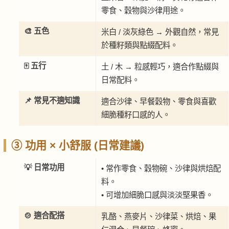
零食、穀物與沙律用途。
🎨 五色
米白 / 淡灰綠色 → 外觀自然，常見
於種籽類與點綴配料。
🀄 五行
土 / 木 → 粒感輕巧，適合作點綴與
日常配料。
📌 常見不適知識
適合沙律、早餐穀物、零食與喜歡
細脆種籽口感的人。
③ 功用 × 小舒服 (日常建議)
💡 日常功用
• 常作零食、穀物碗、沙律與烘焙配
料。
• 可增加細脆口感與淡淡堅果香。
🍲 適合配搭
乳酪、燕麥片、沙律菜、烘焙、果