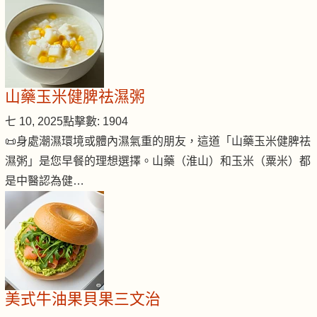
山藥玉米健脾祛濕粥
七 10, 2025
點擊數: 1904
📜身處潮濕環境或體內濕氣重的朋友，這道「山藥玉米健脾祛
濕粥」是您早餐的理想選擇。山藥（淮山）和玉米（粟米）都
是中醫認為健…
美式牛油果貝果三文治