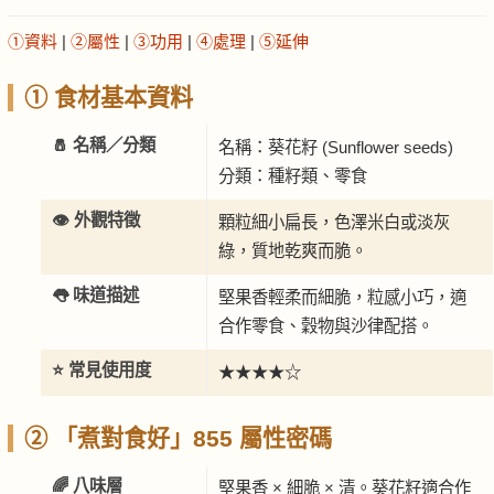
①資料
|
②屬性
|
③功用
|
④處理
|
⑤延伸
① 食材基本資料
🧂 名稱／分類
名稱：葵花籽 (Sunflower seeds)
分類：種籽類、零食
👁️ 外觀特徵
顆粒細小扁長，色澤米白或淡灰
綠，質地乾爽而脆。
👅 味道描述
堅果香輕柔而細脆，粒感小巧，適
合作零食、穀物與沙律配搭。
⭐ 常見使用度
★★★★☆
② 「煮對食好」855 屬性密碼
🌈 八味層
堅果香 × 細脆 × 清。葵花籽適合作