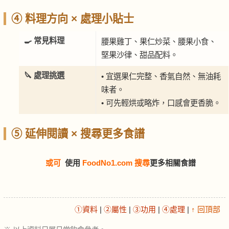
④ 料理方向 × 處理小貼士
🍳 常見料理
腰果雞丁、果仁炒菜、腰果小食、
堅果沙律、甜品配料。
🔪 處理挑選
• 宜選果仁完整、香氣自然、無油耗
味者。
• 可先輕烘或略炸，口感會更香脆。
⑤ 延伸閱讀 × 搜尋更多食譜
或可
使用
FoodNo1.com 搜尋
更多相關食譜
①資料
|
②屬性
|
③功用
|
④處理
|
↑ 回頂部