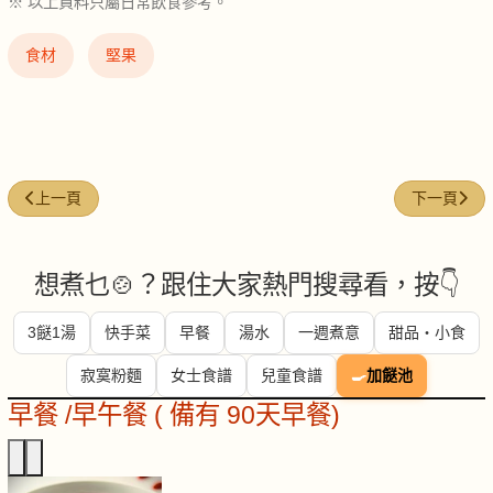
※ 以上資料只屬日常飲食參考。
食材
堅果
上一篇文章: 沙白 (venus-clams)
下一篇文章: 甜
上一頁
下一頁
想煮乜🍲？跟住大家熱門搜尋看，按👇
3餸1湯
快手菜
早餐
湯水
一週煮意
甜品・小食
寂寞粉麵
女士食譜
兒童食譜
🍳
加餸池
早餐 /早午餐 ( 備有 90天早餐)