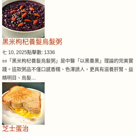
黑米枸杞養髮烏髮粥
七 10, 2025
點擊數: 1336
📜「黑米枸杞養髮烏髮粥」是中醫「以黑養黑」理論的完美實
踐。這款粥品不僅口感香糯、色澤誘人，更具有滋養肝腎、益
精明目、烏髮…
芝士蛋治