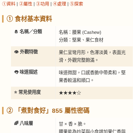
①資料
|
②屬性
|
③功用
|
④處理
|
⑤探索
① 食材基本資料
🧂 名稱／分類
名稱：腰果 (Cashew)
分類：堅果、果仁食材
👁️ 外觀特徵
果仁呈彎月形，色澤淡黃，表面光
滑，外觀完整飽滿。
👅 味道描述
味道微甜，口感香脆中帶柔和，堅
果香較溫和順口。
⭐ 常見使用度
★★★★☆
② 「煮對食好」855 屬性密碼
🌈 八味層
甘 × 香 × 脆。
腰果能為炒菜與小食增加果仁香與