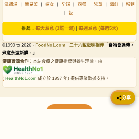
滋補湯
|
簡易菜
|
婦女
|
孕婦
|
西餐
|
兒童
|
海鮮
|
粉麵
|
飯
推薦：
每天煮意 (3餸一湯)
|
每週煮意 (每週5天)
©1999 to 2026 ·
FoodNo1
.com · 二十六載滋味相伴
「食物會過時，
煮意永遠新鮮。」
健康資源合作
：本站食療之健康指標與養生理論，由
(
Health
No1.com
成立於 1997 年) 提供專業數據支持。
📤 分享
分享
載入更多食譜
請使用下方頁數繼續瀏覽更多食譜