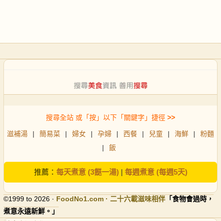
搜尋全站 或「按」以下「關鍵字」捷徑
>>
滋補湯
|
簡易菜
|
婦女
|
孕婦
|
西餐
|
兒童
|
海鮮
|
粉麵
|
飯
推薦：
每天煮意 (3餸一湯)
|
每週煮意 (每週5天)
©1999 to 2026 ·
FoodNo1
.com · 二十六載滋味相伴
「食物會過時，
煮意永遠新鮮。」