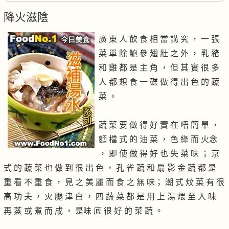
降火滋陰
廣 東 人 飲 食 相 當 講 究 ， 一 張
菜 單 除 鮑 參 翅 肚 之 外 ， 乳 豬
和 雞 都 是 主 角 ， 但 其 實 很 多
人 都 想 食 一 碟 做 得 出 色 的 蔬
菜 。
蔬 菜 要 做 得 好 實 在 唔 簡 單 ，
麵 檔 式 的 油 菜 ， 色 綠 而 火念
， 即 使 做 得 好 也 失 菜 味 ； 京
式 的 蔬 菜 也 做 到 很 出 色 ， 孔 雀 蔬 和 扇 影 金 蔬 都 是
重 看 不 重 食 ， 見 之 美 麗 而 食 之 無 味； 潮 式 炆 菜 有 很
高 功 夫 ， 火 腿 津 白 ， 四 蔬 菜 都 是 用 上 湯 煨 至 入 味
再 蒸 或 煮 而 成 ， 是味 底 很 好 的 菜 蔬 。