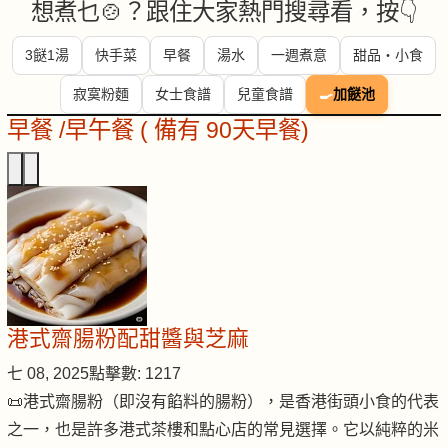
想煮乜🍲？跟住大家熱門搜尋看，按👇
3餸1湯
快手菜
早餐
湯水
一週煮意
甜品・小食
寂寞粉麵
女士食譜
兒童食譜
🍳
加餸池
早餐 /早午餐 ( 備有 90天早餐)
港式齋腸粉配甜醬與芝麻
七 08, 2025
點擊數: 1217
📜港式齋腸粉（即沒有餡料的腸粉），是香港街頭小食的代表
之一，也是許多港式茶樓和點心店的常見選擇。它以純粹的米