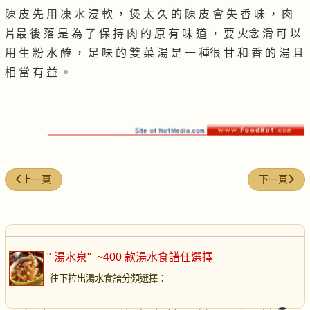
陳 皮 先 用 凍 水 浸 軟 ， 煲 太 久 的 陳 皮 會 失 香 味 ， 肉
片最 後 落 是 為 了 保 持 肉 的 原 有 味 道 ， 要 火念 滑 可 以
用 生 粉 水 醃 ， 足 味 的 雙 菜 湯 是 一 種很 甘 和 香 的 湯 且
相 當 有 益 。
上一篇文章: 豬展燉雪耳
下一篇文章:
上一頁
下一頁
" 湯水泉"
~400 款湯水食譜任選擇
往下拉出湯水食譜分類選擇
：