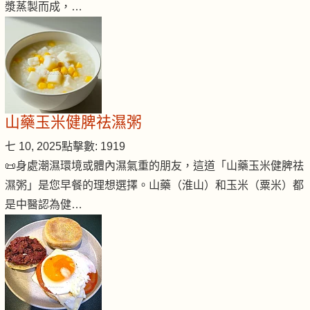
漿蒸製而成，…
山藥玉米健脾祛濕粥
七 10, 2025
點擊數: 1919
📜身處潮濕環境或體內濕氣重的朋友，這道「山藥玉米健脾祛
濕粥」是您早餐的理想選擇。山藥（淮山）和玉米（粟米）都
是中醫認為健…