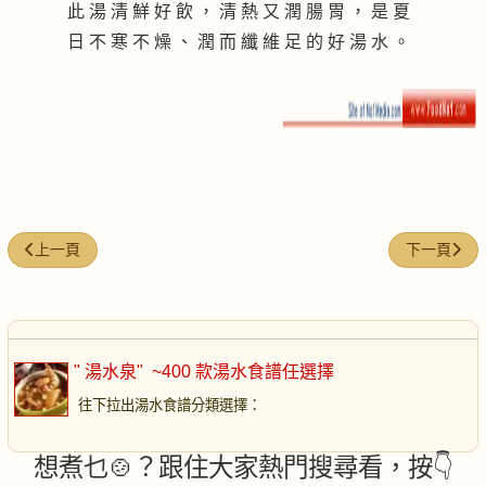
此 湯 清 鮮 好 飲 ， 清 熱 又 潤 腸 胃 ， 是 夏
日 不 寒 不 燥 、 潤 而 纖 維 足 的 好 湯 水 。
上一篇文章: 山楂粟子鴨
下一篇文章:
上一頁
下一頁
" 湯水泉"
~400 款湯水食譜任選擇
往下拉出湯水食譜分類選擇
：
想煮乜🍲？跟住大家熱門搜尋看，按👇