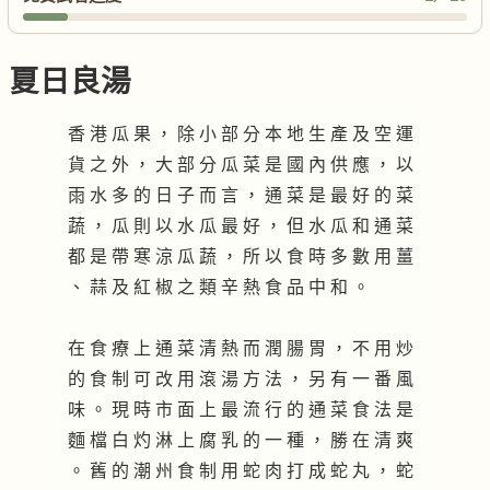
夏日良湯
香 港 瓜 果 ， 除 小 部 分 本 地 生 產 及 空 運
貨 之 外 ， 大 部 分 瓜 菜 是 國 內 供 應 ， 以
雨 水 多 的 日 子 而 言 ， 通 菜 是 最 好 的 菜
蔬 ， 瓜 則 以 水 瓜 最 好 ， 但 水 瓜 和 通 菜
都 是 帶 寒 涼 瓜 蔬 ， 所 以 食 時 多 數 用 薑
、 蒜 及 紅 椒 之 類 辛 熱 食 品 中 和 。
在 食 療 上 通 菜 清 熱 而 潤 腸 胃 ， 不 用 炒
的 食 制 可 改 用 滾 湯 方 法 ， 另 有 一 番 風
味 。 現 時 市 面 上 最 流 行 的 通 菜 食 法 是
麵 檔 白 灼 淋 上 腐 乳 的 一 種 ， 勝 在 清 爽
。 舊 的 潮 州 食 制 用 蛇 肉 打 成 蛇 丸 ， 蛇