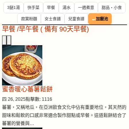
3餸1湯
快手菜
早餐
湯水
一週煮意
甜品・小食
寂寞粉麵
女士食譜
兒童食譜
🍳
加餸池
早餐 /早午餐 ( 備有 90天早餐)
蜜香暖心蕃薯鬆餅
四 26, 2025
點擊數: 1116
蕃薯，又稱地瓜，在亞洲飲食文化中佔有重要地位，其天然的
甜味和鬆軟的口感非常適合製作甜點或早餐。這道鬆餅結合了
蕃薯的營養與…