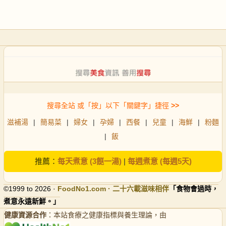
搜尋全站 或「按」以下「關鍵字」捷徑
>>
滋補湯
|
簡易菜
|
婦女
|
孕婦
|
西餐
|
兒童
|
海鮮
|
粉麵
|
飯
推薦：
每天煮意 (3餸一湯)
|
每週煮意 (每週5天)
©1999 to 2026 ·
FoodNo1
.com · 二十六載滋味相伴
「食物會過時，
煮意永遠新鮮。」
健康資源合作
：本站食療之健康指標與養生理論，由